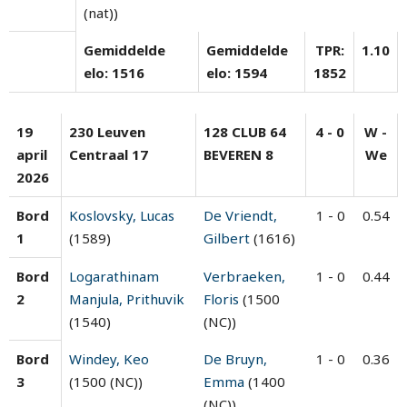
(nat))
Gemiddelde
Gemiddelde
TPR:
1.10
elo: 1516
elo: 1594
1852
19
230 Leuven
128 CLUB 64
4 - 0
W -
april
Centraal 17
BEVEREN 8
We
2026
Bord
Koslovsky, Lucas
De Vriendt,
1 - 0
0.54
1
(1589)
Gilbert
(1616)
Bord
Logarathinam
Verbraeken,
1 - 0
0.44
2
Manjula, Prithuvik
Floris
(1500
(1540)
(NC))
Bord
Windey, Keo
De Bruyn,
1 - 0
0.36
3
(1500 (NC))
Emma
(1400
(NC))