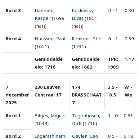
Bord 3
Daemen,
Koslovsky,
0 - 1
0.30
Kasper
(1699
Lucas
(1851
(nat))
(nat))
Bord 4
Hanssen, Paul
Renkens, Stef
0 - 1
0.39
(1651)
(1731)
Gemiddelde
Gemiddelde
TPR:
1.17
elo: 1716
elo: 1682
1909
7
230 Leuven
174
3.5 -
W -
december
Centraal 17
BRASSCHAAT
0.5
We
2025
7
Bord 1
Biltjes, Miguel
Tegenbosch,
1 - 0
0.61
(1639)
Dirk
(1716)
Bord 2
Logarathinam
Geylen, Leo
0.5 -
0.18