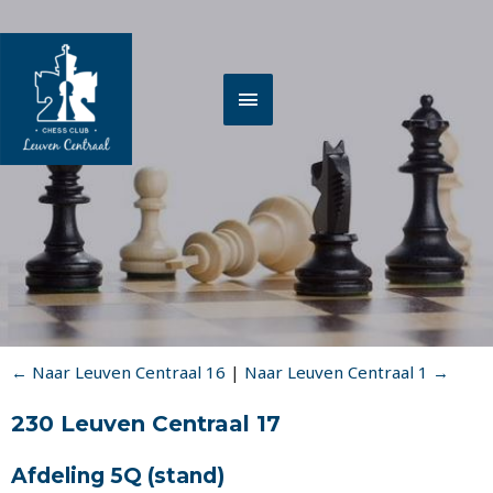
Spring
HOOFDMENU
naar
de
inhoud
← Naar Leuven Centraal 16
|
Naar Leuven Centraal 1 →
230 Leuven Centraal 17
Afdeling 5Q
(stand)