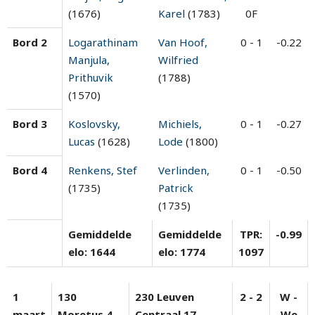
(1676)
Karel
(1783)
0F
Bord 2
Logarathinam
Van Hoof,
0 - 1
-0.22
Manjula,
Wilfried
Prithuvik
(1788)
(1570)
Bord 3
Koslovsky,
Michiels,
0 - 1
-0.27
Lucas
(1628)
Lode
(1800)
Bord 4
Renkens, Stef
Verlinden,
0 - 1
-0.50
(1735)
Patrick
(1735)
Gemiddelde
Gemiddelde
TPR:
-0.99
elo: 1644
elo: 1774
1097
1
130
230 Leuven
2 - 2
W -
maart
Moretus 4
Centraal 17
We