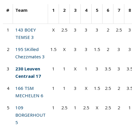
#
Team
1
2
3
4
5
6
7
8
1
143 BOEY
X
2.5
3
3
3
2
2.5
3
TEMSE 3
2
195 SKilled
1.5
X
3
3
1.5
2
3
3
Chezzmates 3
3
230 Leuven
1
1
X
1
3
3.5
3
3.
Centraal 17
4
166 TSM
1
1
3
X
1.5
2.5
2
3.
MECHELEN 6
5
109
1
2.5
1
2.5
X
2.5
2
1
BORGERHOUT
5