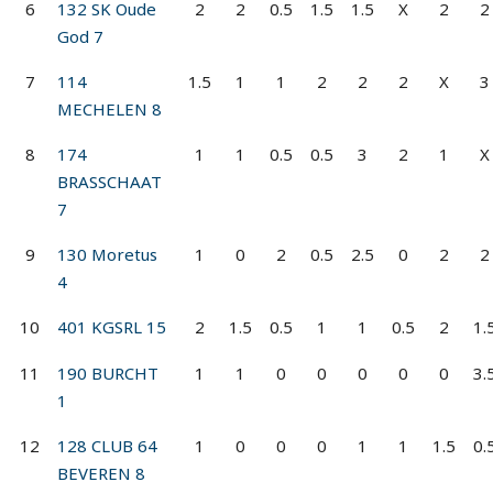
6
132 SK Oude
2
2
0.5
1.5
1.5
X
2
2
God 7
7
114
1.5
1
1
2
2
2
X
3
MECHELEN 8
8
174
1
1
0.5
0.5
3
2
1
X
BRASSCHAAT
7
9
130 Moretus
1
0
2
0.5
2.5
0
2
2
4
10
401 KGSRL 15
2
1.5
0.5
1
1
0.5
2
1.
11
190 BURCHT
1
1
0
0
0
0
0
3.
1
12
128 CLUB 64
1
0
0
0
1
1
1.5
0.
BEVEREN 8