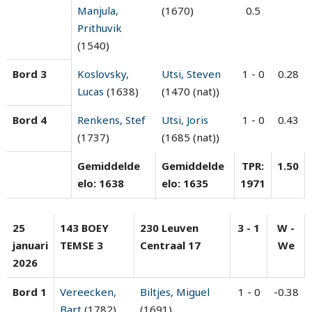
Manjula,
(1670)
0.5
Prithuvik
(1540)
Bord 3
Koslovsky,
Utsi, Steven
1 - 0
0.28
Lucas
(1638)
(1470 (nat))
Bord 4
Renkens, Stef
Utsi, Joris
1 - 0
0.43
(1737)
(1685 (nat))
Gemiddelde
Gemiddelde
TPR:
1.50
elo: 1638
elo: 1635
1971
25
143 BOEY
230 Leuven
3 - 1
W -
januari
TEMSE 3
Centraal 17
We
2026
Bord 1
Vereecken,
Biltjes, Miguel
1 - 0
-0.38
Bart
(1782)
(1691)