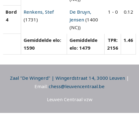
Bord
Renkens, Stef
De Bruyn,
1 - 0
0.12
4
(1731)
Jensen
(1400
(NC))
Gemiddelde elo:
Gemiddelde
TPR:
1.46
1590
elo: 1479
2156
Zaal "De Wingerd" | Wingerdstraat 14, 3000 Leuven
|
Email:
chess@leuvencentraal.be
Leuven Centraal vzw