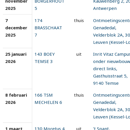
november
BORGERHOUT
Kauwenberg 2, 2
2025
5
Antwerpen
7
174
thuis
Ontmoetingscen
december
BRASSCHAAT
Genadedal,
2025
7
Velderblok 2A, 3
Leuven (Kessel-Lo
25 januari
143 BOEY
uit
Inrit Vitaz Campus
2026
TEMSE 3
onder nieuwbouw
direct links,
Gasthuisstraat 5,
9140 Temse
8 februari
166 TSM
thuis
Ontmoetingscen
2026
MECHELEN 6
Genadedal,
Velderblok 2A, 3
Leuven (Kessel-Lo
1 maart
130 Moretus 4
uit
’t Spant,