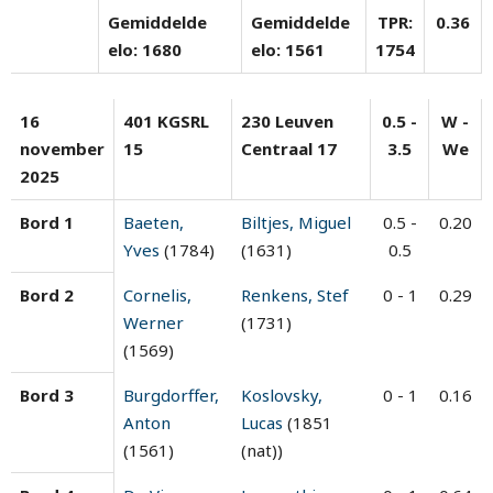
Gemiddelde
Gemiddelde
TPR:
0.36
elo: 1680
elo: 1561
1754
16
401 KGSRL
230 Leuven
0.5 -
W -
november
15
Centraal 17
3.5
We
2025
Bord 1
Baeten,
Biltjes, Miguel
0.5 -
0.20
Yves
(1784)
(1631)
0.5
Bord 2
Cornelis,
Renkens, Stef
0 - 1
0.29
Werner
(1731)
(1569)
Bord 3
Burgdorffer,
Koslovsky,
0 - 1
0.16
Anton
Lucas
(1851
(1561)
(nat))