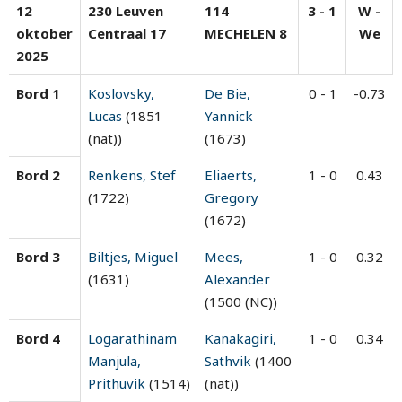
12
230 Leuven
114
3 - 1
W -
oktober
Centraal 17
MECHELEN 8
We
2025
Bord 1
Koslovsky,
De Bie,
0 - 1
-0.73
Lucas
(1851
Yannick
(nat))
(1673)
Bord 2
Renkens, Stef
Eliaerts,
1 - 0
0.43
(1722)
Gregory
(1672)
Bord 3
Biltjes, Miguel
Mees,
1 - 0
0.32
(1631)
Alexander
(1500 (NC))
Bord 4
Logarathinam
Kanakagiri,
1 - 0
0.34
Manjula,
Sathvik
(1400
Prithuvik
(1514)
(nat))