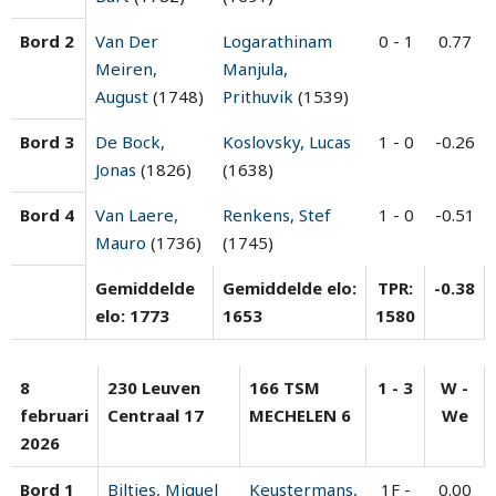
Bord 2
Van Der
Logarathinam
0 - 1
0.77
Meiren,
Manjula,
August
(1748)
Prithuvik
(1539)
Bord 3
De Bock,
Koslovsky, Lucas
1 - 0
-0.26
Jonas
(1826)
(1638)
Bord 4
Van Laere,
Renkens, Stef
1 - 0
-0.51
Mauro
(1736)
(1745)
Gemiddelde
Gemiddelde elo:
TPR:
-0.38
elo: 1773
1653
1580
8
230 Leuven
166 TSM
1 - 3
W -
februari
Centraal 17
MECHELEN 6
We
2026
Bord 1
Biltjes, Miguel
Keustermans,
1F -
0.00