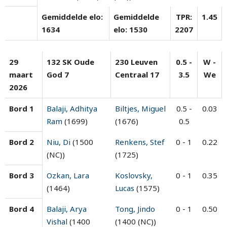
Gemiddelde elo:
Gemiddelde
TPR:
1.45
1634
elo: 1530
2207
29
132 SK Oude
230 Leuven
0.5 -
W -
maart
God 7
Centraal 17
3.5
We
2026
Bord 1
Balaji, Adhitya
Biltjes, Miguel
0.5 -
0.03
Ram
(1699)
(1676)
0.5
Bord 2
Niu, Di
(1500
Renkens, Stef
0 - 1
0.22
(NC))
(1725)
Bord 3
Ozkan, Lara
Koslovsky,
0 - 1
0.35
(1464)
Lucas
(1575)
Bord 4
Balaji, Arya
Tong, Jindo
0 - 1
0.50
Vishal
(1400
(1400 (NC))