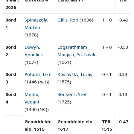
2026
Bord
Spinazzola,
Gillis, Rob
(1606)
1 - 0
-0.40
1
Matteo
(1678)
Bord
Duwyn,
Logarathinam
1 - 0
-0.53
2
Annelies
Manjula, Prithuvik
(1537)
(1561)
Bord
Potums, Lo c
Koslovsky, Lucas
0 - 1
0.33
3
(1446 (nat))
(1575)
Bord
Mehta,
Renkens, Stef
0 - 1
0.13
4
Vedant
(1725)
(1400 (NC))
Gemiddelde
Gemiddelde elo:
TPR:
-0.47
elo: 1515
1617
1515