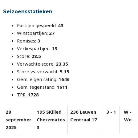
Seizoensstatieken
Partijen gespeeld:
43
Winstpartijen:
27
Remises:
3
Verliespartijen:
13
Score:
28.5
Verwachte score:
23.35
Score vs. verwacht:
5.15
Gem. eigen rating:
1646
Gem. tegenstand:
1611
TPR:
1728
28
195 SKilled
230 Leuven
3 - 1
W -
september
Chezzmates
Centraal 17
We
2025
3