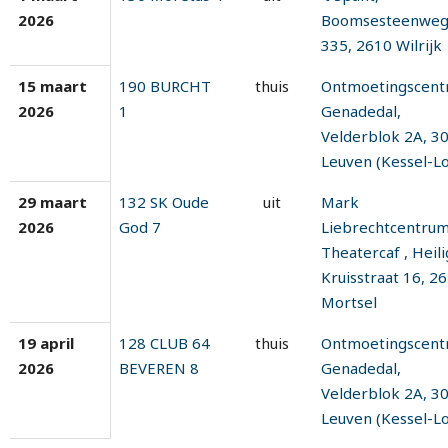
2026
Boomsesteenwe
335, 2610 Wilrijk
15 maart
190 BURCHT
thuis
Ontmoetingscen
2026
1
Genadedal,
Velderblok 2A, 3
Leuven (Kessel-Lo
29 maart
132 SK Oude
uit
Mark
2026
God 7
Liebrechtcentru
Theatercaf , Heili
Kruisstraat 16, 2
Mortsel
19 april
128 CLUB 64
thuis
Ontmoetingscen
2026
BEVEREN 8
Genadedal,
Velderblok 2A, 3
Leuven (Kessel-Lo