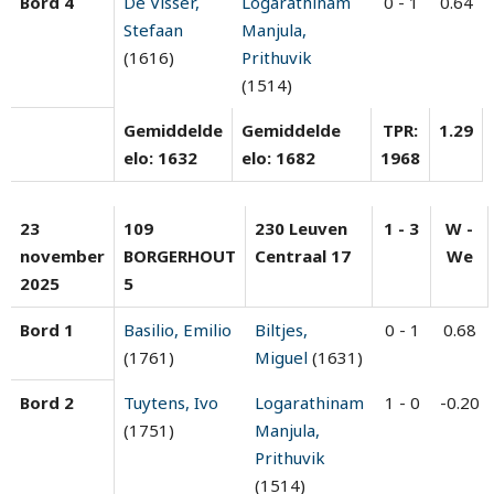
Bord 4
De Visser,
Logarathinam
0 - 1
0.64
Stefaan
Manjula,
(1616)
Prithuvik
(1514)
Gemiddelde
Gemiddelde
TPR:
1.29
elo: 1632
elo: 1682
1968
23
109
230 Leuven
1 - 3
W -
november
BORGERHOUT
Centraal 17
We
2025
5
Bord 1
Basilio, Emilio
Biltjes,
0 - 1
0.68
(1761)
Miguel
(1631)
Bord 2
Tuytens, Ivo
Logarathinam
1 - 0
-0.20
(1751)
Manjula,
Prithuvik
(1514)