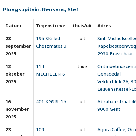
Ploegkapitein: Renkens, Stef
Datum
Tegenstrever
thuis/uit
Adres
28
195 SKilled
uit
Sint-Michielscolle
september
Chezzmates 3
Kapelsesteenweg
2025
2930 Brasschaat
12
114
thuis
Ontmoetingscen
oktober
MECHELEN 8
Genadedal,
2025
Velderblok 2A, 3
Leuven (Kessel-Lo
16
401 KGSRL 15
uit
Abrahamstraat 46
november
9000 Gent
2025
23
109
uit
Agora Caffee, Gr