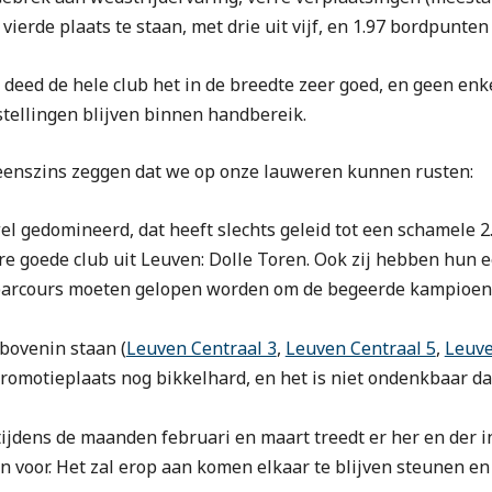
vierde plaats te staan, met drie uit vijf, en 1.97 bordpunte
deed de hele club het in de breedte zeer goed, en geen enke
stellingen blijven binnen handbereik.
eenszins zeggen dat we op onze lauweren kunnen rusten:
el gedomineerd, dat heeft slechts geleid tot een schamele 
re goede club uit Leuven: Dolle Toren. Ook zij hebben hun 
t parcours moeten gelopen worden om de begeerde kampioens
bovenin staan (
Leuven Centraal 3
,
Leuven Centraal 5
,
Leuve
promotieplaats nog bikkelhard, en het is niet ondenkbaar dat 
 tijdens de maanden februari en maart treedt er her en der
un voor. Het zal erop aan komen elkaar te blijven steunen