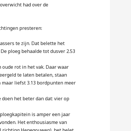
-overwicht had over de
chtingen presteren:
sers te zijn. Dat belette het
. De ploeg behaalde tot dusver 2.53
 oude rot in het vak. Daar waar
ergeld te laten betalen, staan
n maar liefst 3.13 bordpunten meer
 doen het beter dan dat: vier op
 ploegkapitein is amper een jaar
evonden. Het enthousiasme van
l richting Henegouwen), het belet