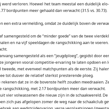
ij werd verloren. Hoewel het team meestal een duidelijk elo
.77 bordpunten meer gehaald dan verwacht (31.5 vs. 30.73).
n een extra vermelding, omdat ze duidelijk boven de verwa
f samengesteld om de “minder goede” van de twee vierdeklas
 halen en na vijf speeldagen de rangschikking aan te voeren
cht.
anvang samengesteld als een “jeugdploeg”, gegidst door een
e jongeren vooral competitie-ervaring te laten opdoen en le
el tweede, met evenveel matchpunten als de eerste. Zij hale
e tot dusver de relatief sterkst presterende ploeg.
 rekenen dat ze in de bovenste helft zouden meedraaien. Ze
 de rangschikking, met 2.17 bordpunten meer dan verwacht.
uit vier volwassenen die nieuw zijn in de schaakwereld. De
bben zich pas afgelopen zomer de weg naar de schaakclub g
 Gebrek aan wedstrijdervaring, verre verplaatsingen (meesta