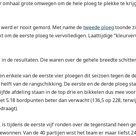
 omhaal grote omwegen om de hele ploeg te plekke te krij
es werd er nooit gemord. Met name de
tweede ploeg
toonde zi
 om de eerste ploeg te vervolledigen. Laattijdige “kleurv
 in de resultaten. Die waren over de gehele breedte schitte
en enkele van de eerste vier ploegen dit seizoen tegen de 
 helft van de rangschikking. De eerste en de derde ploeg sta
ijfde afdeling staan in de top drie en bikkelen dus mee voor
 het 5.18 bordpunten beter dan verwacht (136,5 op 228, terw
draagt).
, is tijdens de eerste vijf ronden over de tegenstand heen ge
ewonnen. Van de 40 partijen wist het team er maar liefst 2