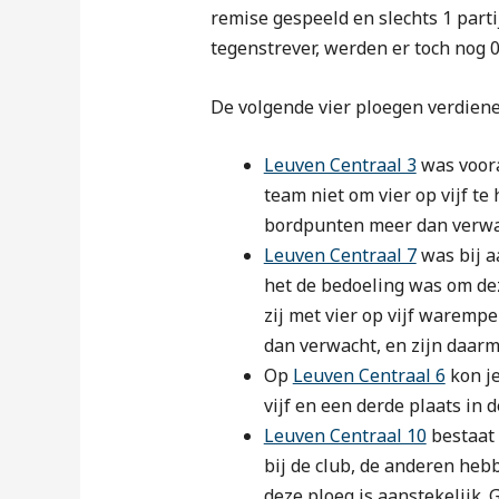
remise gespeeld en slechts 1 part
tegenstrever, werden er toch nog 0
De volgende vier ploegen verdiene
Leuven Centraal 3
was voora
team niet om vier op vijf te
bordpunten meer dan verwa
Leuven Centraal 7
was bij a
het de bedoeling was om dez
zij met vier op vijf waremp
dan verwacht, en zijn daarme
Op
Leuven Centraal 6
kon je
vijf en een derde plaats in
Leuven Centraal 10
bestaat 
bij de club, de anderen he
deze ploeg is aanstekelijk.