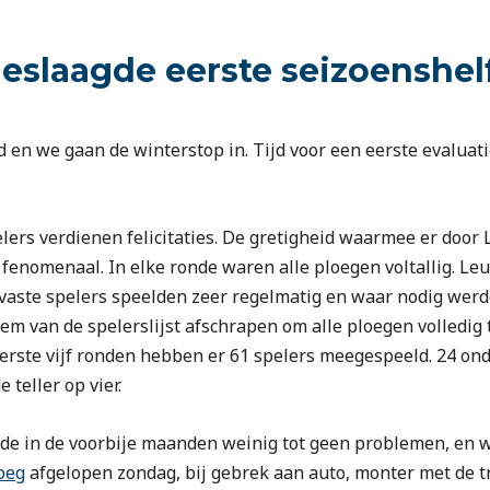
geslaagde eerste seizoenshel
ld en we gaan de winterstop in. Tijd voor een eerste evaluat
pelers verdienen felicitaties. De gretigheid waarmee er doo
fenomenaal. In elke ronde waren alle ploegen voltallig. Le
vaste spelers speelden zeer regelmatig en waar nodig werd
em van de spelerslijst afschrapen om alle ploegen volledi
eerste vijf ronden hebben er 61 spelers meegespeeld. 24 ond
 teller op vier.
elde in de voorbije maanden weinig tot geen problemen, en 
oeg
afgelopen zondag, bij gebrek aan auto, monter met de t