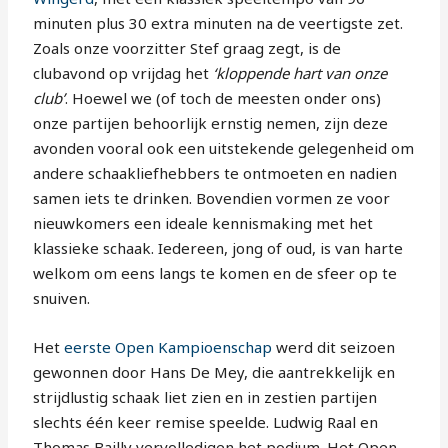
minuten plus 30 extra minuten na de veertigste zet.
Zoals onze voorzitter Stef graag zegt, is de
clubavond op vrijdag het
‘kloppende hart van onze
club’
. Hoewel we (of toch de meesten onder ons)
onze partijen behoorlijk ernstig nemen, zijn deze
avonden vooral ook een uitstekende gelegenheid om
andere schaakliefhebbers te ontmoeten en nadien
samen iets te drinken. Bovendien vormen ze voor
nieuwkomers een ideale kennismaking met het
klassieke schaak. Iedereen, jong of oud, is van harte
welkom om eens langs te komen en de sfeer op te
snuiven.
Het
eerste Open Kampioenschap
werd dit seizoen
gewonnen door Hans De Mey, die aantrekkelijk en
strijdlustig schaak liet zien en in zestien partijen
slechts één keer remise speelde. Ludwig Raal en
Thomas Bailly vervolledigen het podium. Het Open