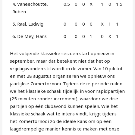
4. Vaneechoutte,
0.5
0
0
X
1
0
1.5
Ruben
5. Raal, Ludwig
0
0
0
0
X
1
1
6. De Mey, Hans
0
0
0
1
0
X
1
Het volgende klassieke seizoen start opnieuw in
september, maar dat betekent niet dat het op
vrijdagavonden stil wordt in de zomer. Van 10 juli tot
en met 28 augustus organiseren we opnieuw ons
jaarlijkse Zomertornooi. Tijdens deze periode ruilen
we het klassieke schaak tijdelijk in voor rapidpartijen
(25 minuten zonder increment), waardoor we drie
partijen op één clubavond kunnen spelen. Wie het
klassieke schaak wat te intens vindt, krijgt tijdens
het Zomertornooi zo de ideale kans om op een
laagdrempelige manier kennis te maken met onze