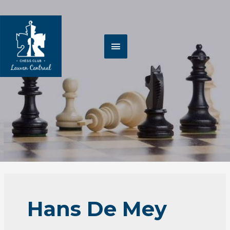
Spring
HOOFDMENU
naar
de
inhoud
Hans De Mey