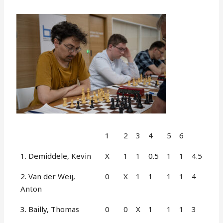
1
2
3
4
5
6
1. Demiddele, Kevin
X
1
1
0.5
1
1
4.5
2. Van der Weij,
0
X
1
1
1
1
4
Anton
3. Bailly, Thomas
0
0
X
1
1
1
3