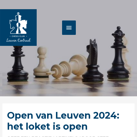
Spring
HOOFDMENU
naar
de
inhoud
Berichtnavigatie
Open van Leuven 2024:
het loket is open