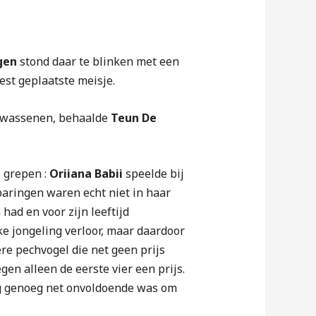
gen
stond daar te blinken met een
best geplaatste meisje.
volwassenen, behaalde
Teun De
s grepen :
Oriiana Babii
speelde bij
paringen waren echt niet in haar
had en voor zijn leeftijd
ke jongeling verloor, maar daardoor
re pechvogel die net geen prijs
egen alleen de eerste vier een prijs.
tig genoeg net onvoldoende was om