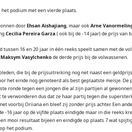
 het podium met een vierde plaats.
ewonnen door
Ehsan Aishajiang
, maar ook
Arne Vanormelin
ing
Cecilia Pereira Garza
( ook bij de -14 jaar) de prijs van 
gd tussen 16 en 20 jaar in één reeks speelt samen met de 
n
Maksym Vasylchenko
de derde prijs bij de volwassenen.
eden, die bij de prijsuitreiking nog net naast een geldprij
oor het einde nog genoteerd als best geplaatste meisje. De 
ste ronde tegen een jongen die al zijn partijen al gewonnen 
t te verwonderen dus dat ze haar partij tegen die superster
t voorbij Oriiana en bleef zij zonder prijs achter. Een ande
de -16 jaar op de vijfde plaats eindigde maar in die reeks kr
 een mooi resultaat bijeen en eindigde op plaats 7 wat spij
op het podium.