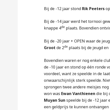
Bij de -12 jaar stond
Rik Peeters
op
Bij de -14 jaar werd het tornooi g
de
knappe 4
plaats. Bovendien ontv
Bij de -20 jaar + OPEN waar de jeu
de
Groot
de 2
plaats bij de jeugd e
Bovendien waren er nog enkele clubl
de -10 jaar en stond op één ronde v
voordeel, want ze speelde in de laat
onwaarschijnlijk sterk speelde. Nie
sprongen twee andere meisjes nog ne
won was
Ewan Vanthienen
die bij 
Muyan Sun
speelde bij de -12 jaar
een geldprijs te kunnen ontvangen 