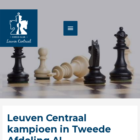
Spring
HOOFDMENU
naar
de
inhoud
Berichtnavigatie
Leuven Centraal
kampioen in Tweede