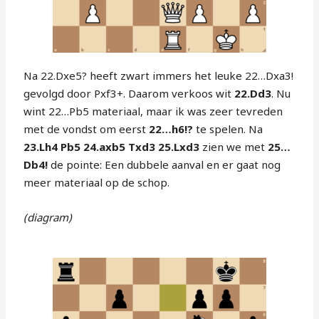
Na 22.Dxe5? heeft zwart immers het leuke 22…Dxa3!
gevolgd door Pxf3+. Daarom verkoos wit
22.Dd3
. Nu
wint 22…Pb5 materiaal, maar ik was zeer tevreden
met de vondst om eerst
22…h6!?
te spelen. Na
23.Lh4 Pb5 24.axb5 Txd3 25.Lxd3
zien we met
25…
Db4!
de pointe: Een dubbele aanval en er gaat nog
meer materiaal op de schop.
(diagram)