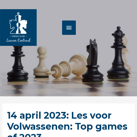
Spring
HOOFDMENU
naar
de
inhoud
Berichtnavigatie
14 april 2023: Les voor
Volwassenen: Top games