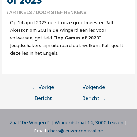
of 2023
/
ARTIKELS
/ DOOR
STEF RENKENS
Op 14 april 2023 geeft onze grootmeester Ralf
Akesson om 20u in De Wingerd een les voor
volwassen, getiteld “
Top Games of 2023
“.
Jeugdschakers zijn uiteraard ook welkom. Ralf geeft
deze les in het Engels.
←
Vorige
Volgende
Bericht
Bericht
→
Zaal "De Wingerd" | Wingerdstraat 14, 3000 Leuven
|
Email:
chess@leuvencentraal.be