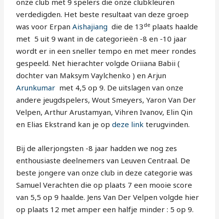
onze club met 9 spelers die onze clubkleuren
verdedigden. Het beste resultaat van deze groep
de
was voor Erpan
Aishajiang
die de 13
plaats haalde
met 5 uit 9 want in de categorieën -8 en -10 jaar
wordt er in een sneller tempo en met meer rondes
gespeeld. Net hierachter volgde Oriiana Babii (
dochter van Maksym Vaylchenko ) en Arjun
Arunkumar
met 4,5 op 9. De uitslagen van onze
andere jeugdspelers, Wout Smeyers, Yaron Van Der
Velpen, Arthur Arustamyan, Vihren Ivanov, Elin Qin
en Elias Ekstrand kan je op
deze link
terugvinden.
Bij de allerjongsten -8 jaar hadden we nog zes
enthousiaste deelnemers van Leuven Centraal. De
beste jongere van onze club in deze categorie was
Samuel Verachten die op plaats 7 een mooie score
van 5,5 op 9 haalde. Jens Van Der Velpen volgde hier
op plaats 12 met amper een halfje minder : 5 op 9.