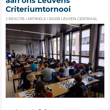
aan ons Leuvens
Criteriumtornooi
1 REACTIE
/
ARTIKELS
/ DOOR
LEUVEN CENTRAAL