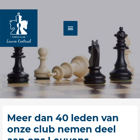
Spring
HOOFDMENU
naar
de
inhoud
Berichtnavigatie
Meer dan 40 leden van
onze club nemen deel