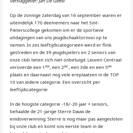
verslaggever: Jan De Geest
Op de zonnige zaterdag van 16 september waren er
uiteindelijk 170 deelnemers naar het Sint-
Pieterscollege gekomen om er de sportieve
uitdagingen van ons jeugdschaaktornooi op te
nemen. In zes leeftijdscategorieën werd er flink
gestreden en de 39 jeugdspelers en 2 seniors van
onze club lieten zich niet onbetuigd. Leuven Centraal
ste
de
de
veroverde een 1
, een 2
, een 3de en een 5
plaats en daarnaast nog vele ereplaatsen in de TOP
10 van iedere categorie. Een overzicht per
leeftijdscategorie:
In de hoogste categorie -18/-20 jaar + seniors,
behaalde de 21-jarige Sterre Dauw de
eindoverwinning. Sterre is nog maar pas aangesloten
bij onze club en komt ons eerste team in de