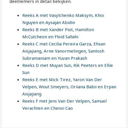
deelnemers in detail bekijken.
Reeks A met Vasylchenko Maksym, Khoi
Nguyen en Aysajan Abidin
Reeks B met Xander Piot, Hamilton
McCutcheon en Floid Sallahi
Reeks C met Cecilia Pereira Garza, Ehsan
Aisjajiang, Arne Vanormelingen, Santosh
Subramaniam en Yuvan Prakash
Reeks D met Muyan Sun, Rik Peeters en Ellie
Sun
Reeks E met Mick Tirez, Yaron Van Der
Velpen, Wout Smeyers, Oriiana Babii en Erpan
Aisjajiang
Reeks F met Jens Van Der Velpen, Samuel
Verachten en Chenxi Cao