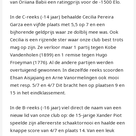
van Oriiana Babii een ratingprijs voor de -1500 Elo.
In de C-reeks (-14 jaar) behaalde Cecilia Pereira
Garza een vijfde plaats met 5,5 op 7 en een
bijhorende geldprijs waar ze dolblij mee was. Ook
Cecilia is een rijzende ster waar onze club best trots
mag op zijn. Ze verloor maar 1 partij tegen Kobe
Vandenholen (1899) en 1 remise tegen Hugo
Froeyman (1776). Al de andere partijen werden
overtuigend gewonnen. In diezelfde reeks scoorden
Ehsan Aisjajiang en Arne Vanormelingen ook mooi
met resp. 5/7 en 4/7 Dit bracht hen op plaatsen 9 en
15 in het eindklassement.
In de B-reeks (-16 jaar) viel direct de naam van een
nieuw lid van onze club op: de 15-jarige Xander Piot
speelde zijn allereerste schaaktornooi en haalde een
knappe score van 4/7 en plaats 14. Van een leuk