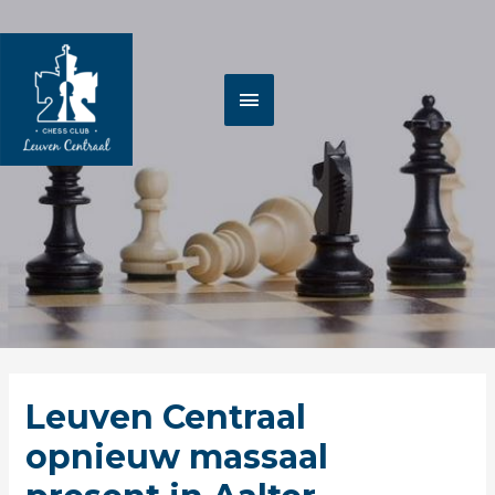
Spring
HOOFDMENU
naar
de
inhoud
Berichtnavigatie
Leuven Centraal
opnieuw massaal