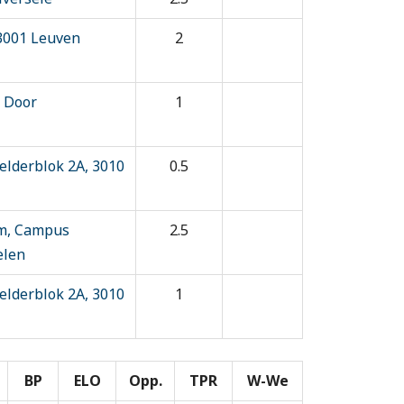
, 3001 Leuven
2
, Door
1
lderblok 2A, 3010
0.5
um, Campus
2.5
elen
lderblok 2A, 3010
1
BP
ELO
Opp.
TPR
W-We