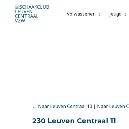
Spring
naar
Volwassenen
Jeugd
de
inhoud
← Naar Leuven Centraal 10
|
Naar Leuven C
230 Leuven Centraal 11