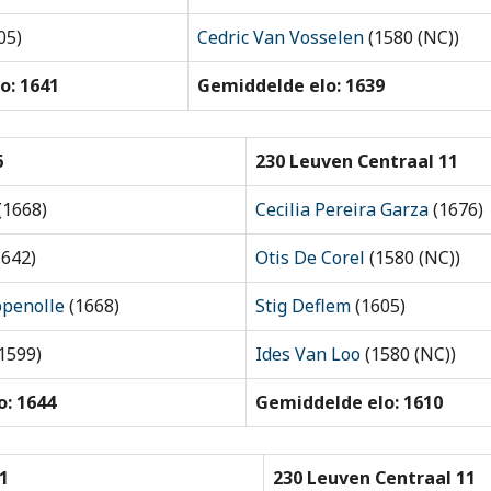
05)
Cedric Van Vosselen
(1580 (NC))
o: 1641
Gemiddelde elo: 1639
6
230 Leuven Centraal 11
(1668)
Cecilia Pereira Garza
(1676)
642)
Otis De Corel
(1580 (NC))
ppenolle
(1668)
Stig Deflem
(1605)
1599)
Ides Van Loo
(1580 (NC))
: 1644
Gemiddelde elo: 1610
1
230 Leuven Centraal 11