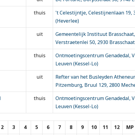
thuis
't Celestijntje, Celestijnenlaan 19
(Heverlee)
uit
Gemeentelijk Instituut Brasschaat
Verstraetenlei 50, 2930 Brasschaat
thuis
Ontmoetingscentrum Genadedal, Ve
Leuven (Kessel-Lo)
uit
Refter van het Busleyden Athene
Pitzemburg, Bruul 129, 2800 Mech
1
thuis
Ontmoetingscentrum Genadedal, Ve
Leuven (Kessel-Lo)
2
3
4
5
6
7
8
9
10
11
12
MP