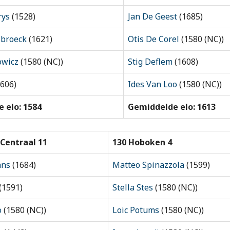
rys
(1528)
Jan De Geest
(1685)
sbroeck
(1621)
Otis De Corel
(1580 (NC))
owicz
(1580 (NC))
Stig Deflem
(1608)
606)
Ides Van Loo
(1580 (NC))
 elo: 1584
Gemiddelde elo: 1613
Centraal 11
130 Hoboken 4
ans
(1684)
Matteo Spinazzola
(1599)
(1591)
Stella Stes
(1580 (NC))
o
(1580 (NC))
Loic Potums
(1580 (NC))