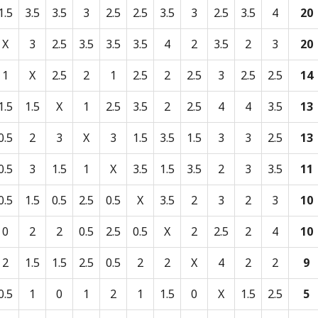
1.5
3.5
3.5
3
2.5
2.5
3.5
3
2.5
3.5
4
20
X
3
2.5
3.5
3.5
3.5
4
2
3.5
2
3
20
1
X
2.5
2
1
2.5
2
2.5
3
2.5
2.5
14
1.5
1.5
X
1
2.5
3.5
2
2.5
4
4
3.5
13
0.5
2
3
X
3
1.5
3.5
1.5
3
3
2.5
13
0.5
3
1.5
1
X
3.5
1.5
3.5
2
3
3.5
11
0.5
1.5
0.5
2.5
0.5
X
3.5
2
3
2
3
10
0
2
2
0.5
2.5
0.5
X
2
2.5
2
4
10
2
1.5
1.5
2.5
0.5
2
2
X
4
2
2
9
0.5
1
0
1
2
1
1.5
0
X
1.5
2.5
5