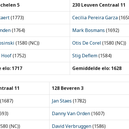
chelen 5
230 Leuven Centraal 11
caert
(1773)
Cecilia Pereira Garza
(165
inden
(1764)
Mark Bosmans
(1692)
osinski
(1580 (NC))
Otis De Corel
(1580 (NC))
n Hoof
(1752)
Stig Deflem
(1584)
 elo: 1717
Gemiddelde elo: 1628
ntraal 11
128 Beveren 3
(1687)
Jan Staes
(1782)
693)
Danny Van Orden
(1607)
580 (NC))
David Verbruggen
(1586)