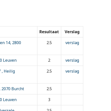
Resultaat
Verslag
en 14, 2800
2.5
verslag
00 Leuven
2
verslag
, Heilig
2.5
verslag
, 2070 Burcht
2.5
00 Leuven
3
lversele
2.5