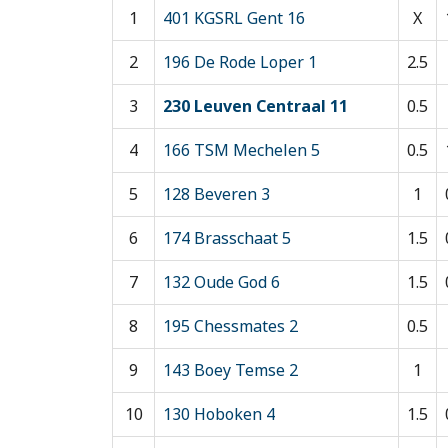
1
401 KGSRL Gent 16
X
2
196 De Rode Loper 1
2.5
3
230 Leuven Centraal 11
0.5
4
166 TSM Mechelen 5
0.5
5
128 Beveren 3
1
6
174 Brasschaat 5
1.5
7
132 Oude God 6
1.5
8
195 Chessmates 2
0.5
9
143 Boey Temse 2
1
10
130 Hoboken 4
1.5