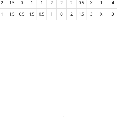
2
1.5
0
1
1
2
2
2
0.5
X
1
4
1
1.5
0.5
1.5
0.5
1
0
2
1.5
3
X
3