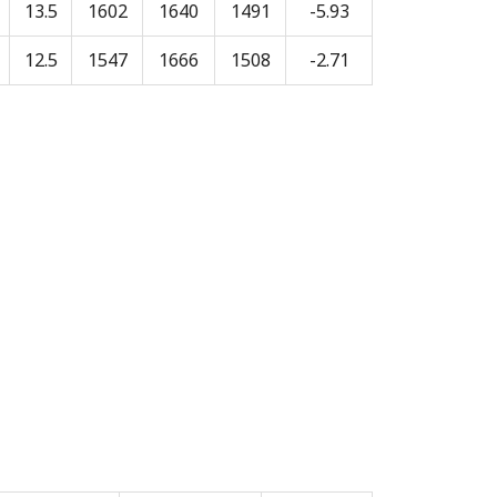
13.5
1602
1640
1491
-5.93
12.5
1547
1666
1508
-2.71