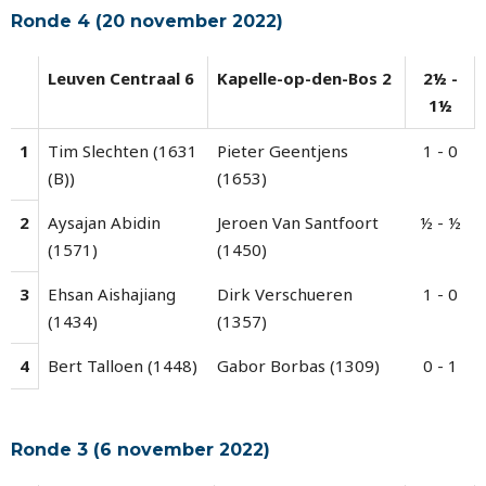
Ronde 4 (20 november 2022)
Leuven Centraal 6
Kapelle-op-den-Bos 2
2½ -
1½
1
Tim Slechten (1631
Pieter Geentjens
1 - 0
(B))
(1653)
2
Aysajan Abidin
Jeroen Van Santfoort
½ - ½
(1571)
(1450)
3
Ehsan Aishajiang
Dirk Verschueren
1 - 0
(1434)
(1357)
4
Bert Talloen (1448)
Gabor Borbas (1309)
0 - 1
Ronde 3 (6 november 2022)