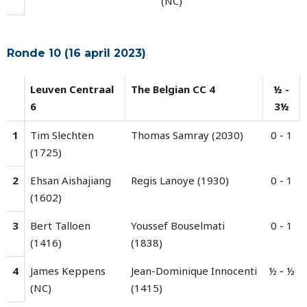
(NC)
Ronde 10 (16 april 2023)
Leuven Centraal
The Belgian CC 4
½ -
6
3½
1
Tim Slechten
Thomas Samray (2030)
0 - 1
(1725)
2
Ehsan Aishajiang
Regis Lanoye (1930)
0 - 1
(1602)
3
Bert Talloen
Youssef Bouselmati
0 - 1
(1416)
(1838)
4
James Keppens
Jean-Dominique Innocenti
½ - ½
(NC)
(1415)