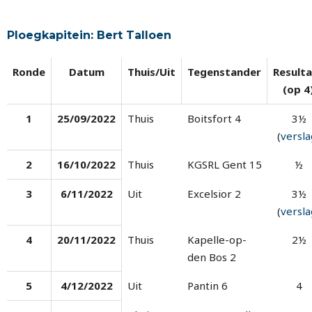
Ploegkapitein: Bert Talloen
Ronde
Datum
Thuis/Uit
Tegenstander
Result
(op 4
1
25/09/2022
Thuis
Boitsfort 4
3½
(
versla
2
16/10/2022
Thuis
KGSRL Gent 15
½
3
6/11/2022
Uit
Excelsior 2
3½
(
versla
4
20/11/2022
Thuis
Kapelle-op-
2½
den Bos 2
5
4/12/2022
Uit
Pantin 6
4