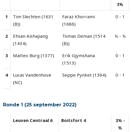
3½
1
Tim Slechten (1631
Faraz Khorrami
0 - 1
(B))
(1686)
2
Ehsan Aishajiang
Tomas Deman (1514
½ - ½
(1434)
(B))
3
Matteo Burg (1377)
Erik Gjymshana
0 - 1
(1513)
4
Lucas Vandenhove
Seppe Pynket (1364)
0 - 1
(NC)
Ronde 1 (25 september 2022)
Leuven Centraal 6
Boitsfort 4
3½ -
½