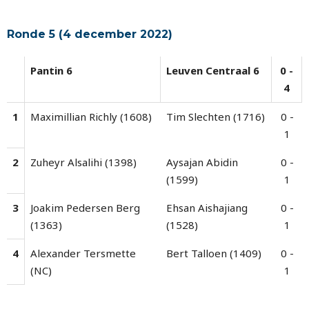
Ronde 5 (4 december 2022)
Pantin 6
Leuven Centraal 6
0 -
4
1
Maximillian Richly (1608)
Tim Slechten (1716)
0 -
1
2
Zuheyr Alsalihi (1398)
Aysajan Abidin
0 -
(1599)
1
3
Joakim Pedersen Berg
Ehsan Aishajiang
0 -
(1363)
(1528)
1
4
Alexander Tersmette
Bert Talloen (1409)
0 -
(NC)
1