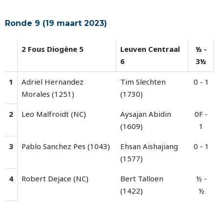
Ronde 9 (19 maart 2023)
2 Fous Diogène 5
Leuven Centraal
½ -
6
3½
1
Adriel Hernandez
Tim Slechten
0 - 1
Morales (1251)
(1730)
2
Leo Malfroidt (NC)
Aysajan Abidin
0F -
(1609)
1
3
Pablo Sanchez Pes (1043)
Ehsan Aishajiang
0 - 1
(1577)
4
Robert Dejace (NC)
Bert Talloen
½ -
(1422)
½