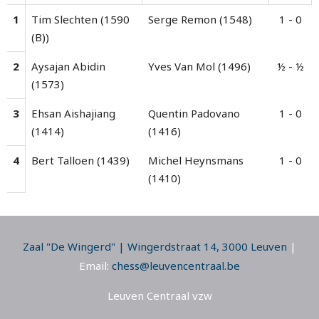
1
Tim Slechten (1590
Serge Remon (1548)
1 - 0
(B))
2
Aysajan Abidin
Yves Van Mol (1496)
½ - ½
(1573)
3
Ehsan Aishajiang
Quentin Padovano
1 - 0
(1414)
(1416)
4
Bert Talloen (1439)
Michel Heynsmans
1 - 0
(1410)
Zaal "De Wingerd" | Wingerdstraat 14, 3000 Leuven
|
Email:
chess@leuvencentraal.be
Leuven Centraal vzw