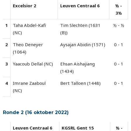
Excelsior 2
Leuven Centraal 6
½ -
3½
1
Taha Abdel-Kafi
Tim Slechten (1631
½ - ½
(NC)
(B))
2
Theo Deneyer
Aysajan Abidin (1571)
0 - 1
(1064)
3
Yaacoub Dellal (NC)
Ehsan Aishajiang
0 - 1
(1434)
4
Imrane Zaaboul
Bert Talloen (1448)
0 - 1
(NC)
Ronde 2 (16 oktober 2022)
Leuven Centraal 6
KGSRL Gent 15
½ -