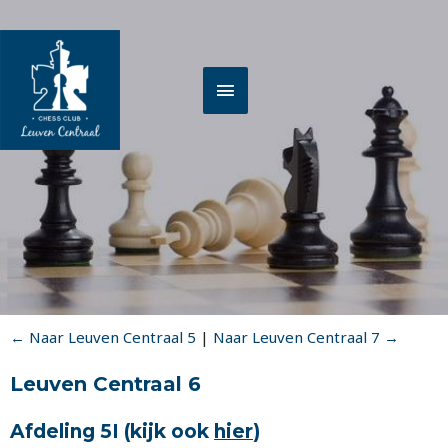
Spring
HOOFDMENU
naar
de
inhoud
← Naar Leuven Centraal 5
|
Naar Leuven Centraal 7 →
Leuven Centraal 6
Afdeling 5I (kijk ook
hier
)