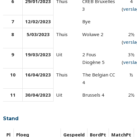
6
29/01/2023
Thuis
CREB Bruxelles
4
3
(
versla
7
12/02/2023
Bye
8
5/03/2023
Thuis
Woluwe 2
2½
(
versla
9
19/03/2023
Uit
2 Fous
3½
Diogène 5
(
versla
10
16/04/2023
Thuis
The Belgian CC
½
4
11
30/04/2023
Uit
Brussels 4
2½
Stand
Pl
Ploeg
Gespeeld
BordPt
MatchPt