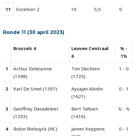
11
Excelsior 2
10
5,5
0
Ronde 11 (30 april 2023)
Brussels 4
Leuven Centraal
½ -
6
1½
1
Arthur Delesenne
Tim Slechten
1 - 0
(1598)
(1725)
2
Karl De Smet (1397)
Aysajan Abidin
0 - 1
(1621)
3
Geoffrey Desadeleer
Bert Talloen
½ - ½
(1253)
(1416)
4
Robin Biebuyck (NC)
James Keppens
0 - 1