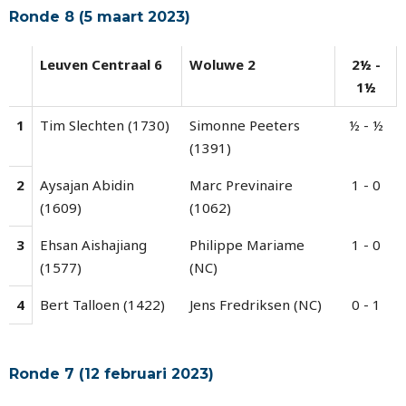
Ronde 8 (5 maart 2023)
Leuven Centraal 6
Woluwe 2
2½ -
1½
1
Tim Slechten (1730)
Simonne Peeters
½ - ½
(1391)
2
Aysajan Abidin
Marc Previnaire
1 - 0
(1609)
(1062)
3
Ehsan Aishajiang
Philippe Mariame
1 - 0
(1577)
(NC)
4
Bert Talloen (1422)
Jens Fredriksen (NC)
0 - 1
Ronde 7 (12 februari 2023)