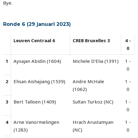
Bye.
Ronde 6 (29 januari 2023)
Leuven Centraal 6
CREB Bruxelles 3
4 -
0
1
Aysajan Abidin (1604)
Michele D'Elia (1391)
1 -
0
2
Ehsan Aishajiang (1539)
Andre McHale
1 -
(1062)
0
3
Bert Talloen (1409)
Sultan Turkoz (NC)
1 -
0
4
Arne Vanormelingen
Hrach Arustamyan
1 -
(1283)
(NC)
0