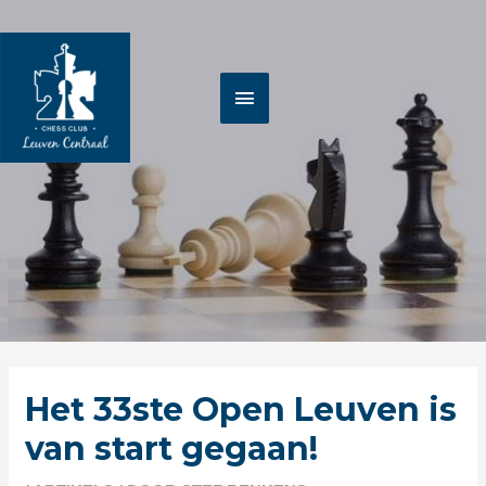
Spring
HOOFDMENU
naar
de
inhoud
Berichtnavigatie
Het 33ste Open Leuven is
van start gegaan!