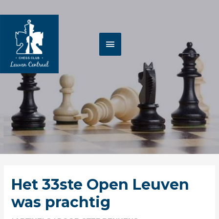
Spring
HOOFDMENU
naar
de
inhoud
Berichtnavigatie
Het 33ste Open Leuven
was prachtig