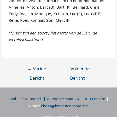
zonder de vele functionarissen en helpende handen:
Annelies, Anton, Bart (B), Bart (P), Bernard, Chris,
Eddy, Ida, Jan, Monique, Kristien, Luc (C), Luc (VDB),
René, Roel, Romain, Stef. Merci!!!
(*) “Wij zijn één soort”, het motto van de FIDE, de
wereldschaakbond.
←
Vorige
Volgende
Bericht
Bericht
→
Zaal "De Wingerd" | Wingerdstraat 14, 3000 Leuven
|
Email:
chess@leuvencentraal.be
Leuven Centraal vzw