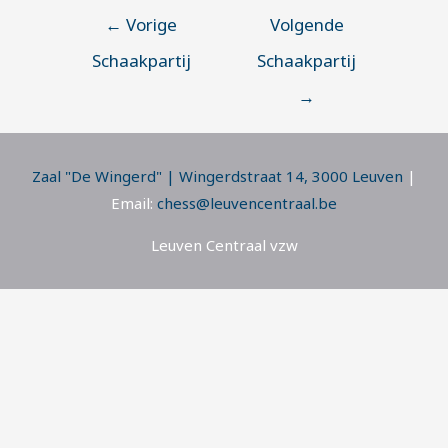
←
Vorige
Volgende
Schaakpartij
Schaakpartij
→
Zaal "De Wingerd" | Wingerdstraat 14, 3000 Leuven
|
Email:
chess@leuvencentraal.be
Leuven Centraal vzw