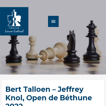
Spring
HOOFDMENU
naar
de
inhoud
Berichtnavigatie
Klikken
Bert Talloen – Jeffrey
om
te
Knol, Open de Béthune
openen.