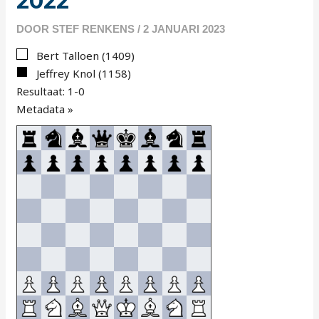
2022
DOOR
STEF RENKENS
/
2 JANUARI 2023
Bert Talloen (1409)
Jeffrey Knol (1158)
Resultaat: 1-0
Metadata »