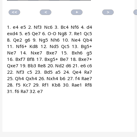
1.
e4
e5
2.
Nf3
Nc6
3.
Bc4
Nf6
4.
d4
exd4
5.
e5
Qe7
6.
O-O
Ng8
7.
Re1
Qc5
8.
Qe2
g6
9.
Ng5
Nh6
10.
Ne4
Qb4
11.
Nf6+
Kd8
12.
Nd5
Qc5
13.
Bg5+
Ne7
14.
Nxe7
Bxe7
15.
Bxh6
g5
16.
Bxf7
Bf8
17.
Bxg5+
Be7
18.
Bxe7+
Qxe7
19.
Bb3
Re8
20.
Nd2
d6
21.
e6
c6
22.
Nf3
c5
23.
Bd5
a5
24.
Qe4
Ra7
25.
Qh4
Qxh4
26.
Nxh4
b6
27.
f4
Rae7
28.
f5
Kc7
29.
Rf1
Kb8
30.
Rae1
Rf8
31.
f6
Ra7
32.
e7