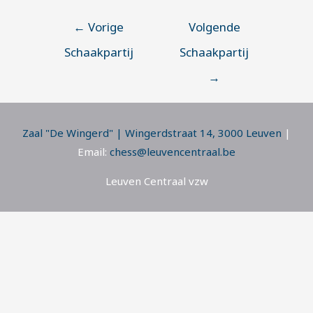
←
Vorige
Volgende
Schaakpartij
Schaakpartij
→
Zaal "De Wingerd" | Wingerdstraat 14, 3000 Leuven
|
Email:
chess@leuvencentraal.be
Leuven Centraal vzw