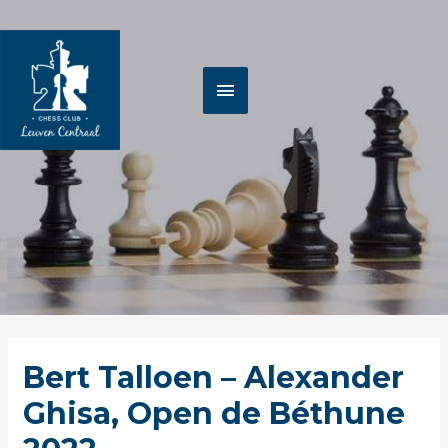
Spring
HOOFDMENU
naar
de
inhoud
Berichtnavigatie
Klikken
Bert Talloen – Alexander
om
te
Ghisa, Open de Béthune
openen.