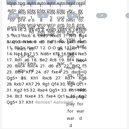
1.
e4
c6
2.
d4
d5
3.
exd5
cxd5
4.
c4
Nf6
5.
Nc3
Nc6
6.
cxd5
Nxd5
7.
Nf3
Bg4
8.
Qb3
Nb6
9.
d5
Bxf3
10.
gxf3
Ne5
11.
Bb5+
Ned7
12.
O-O
g6
13.
Re1
h6
14.
Ne4
Bg7
15.
Nd6+
Kf8
16.
Ne4
Ne5
17.
Rd1
a6
18.
Be2
Rc8
19.
Bf4
Nec4
20.
Bxc4
Nxc4
21.
d6
e5
22.
Bd2
f5
23.
Bb4
Kf7
24.
d7
fxe4
25.
dxc8=Q
Qg5+
26.
Kh1
Rxc8
27.
Rd7+
Kg8
28.
Rxb7
Kh7
29.
Rg1
Qf4
30.
Rg4
Qc1+
31.
Kg2
h5
32.
Rxe4
Qg5+
33.
Kh1
Nd6
34.
Bc3
Nxe4
35.
fxe4
Qc1+
36.
Kg2
Qg5+
37.
Kh1
Remise? Aanvaard