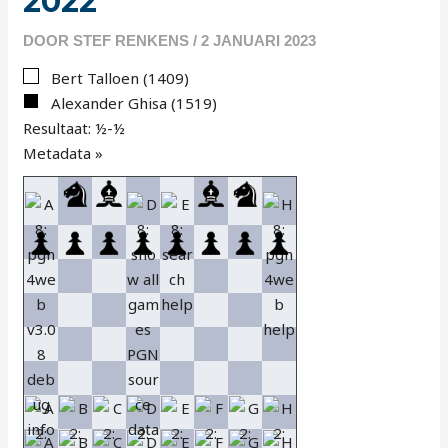
2022
DOOR
STEF RENKENS
/
2 JANUARI 2023
Bert Talloen (1409)
Alexander Ghisa (1519)
Resultaat: ½-½
Metadata »