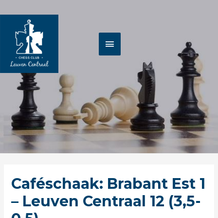
Spring
HOOFDMENU
naar
de
inhoud
Berichtnavigatie
Caféschaak: Brabant Est 1
– Leuven Centraal 12 (3,5-