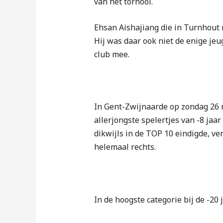
van het tornooi.
Ehsan Aishajiang die in Turnhout 
Hij was daar ook niet de enige je
club mee.
In Gent-Zwijnaarde op zondag 26 n
allerjongste spelertjes van -8 jaa
dikwijls in de TOP 10 eindigde, v
helemaal rechts.
In de hoogste categorie bij de -20 