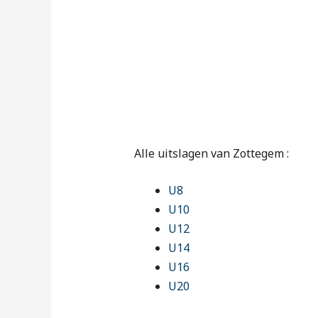
Alle uitslagen van Zottegem :
U8
U10
U12
U14
U16
U20