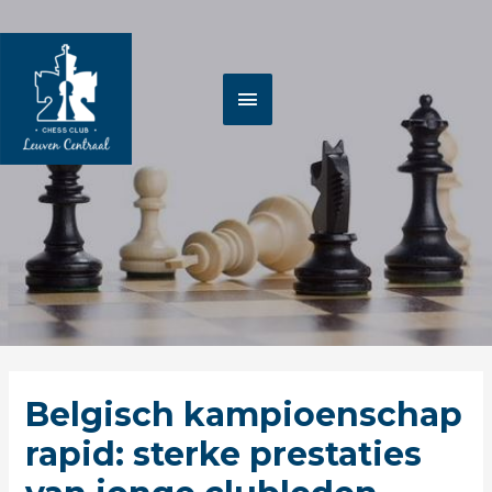
Spring
HOOFDMENU
naar
de
inhoud
Berichtnavigatie
Belgisch kampioenschap
rapid: sterke prestaties