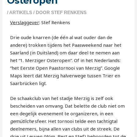
Osteropen
/
ARTIKELS
/ DOOR
STEF RENKENS
Verslaggever
: Stef Renkens
Drie oude knarren (de één al wat ouder dan de
andere) trokken tijdens het Paasweekend naar het
Saarland (in Duitsland) om daar deel te nemen aan
het “1. Merziger Osteropen”. Of in het Nederlands:
“het Eerste Open Paastornooi van Merzig”. Google
Maps leert dat Merzig halverwege tussen Trier en
Saarbrücken ligt.
De schaakclub van het stadje Merzig is zelf ook
bescheiden van omvang. Dat belette de club niet om
een degelijk evenement te organizeren, in een
gemütliche
sfeer. Het tornooi telde een tachtigtal
deelnemers, bijna allen van clubs uit de streek. De
drie uit Leuven (Wim, Bert en Stef) behoorden tot de