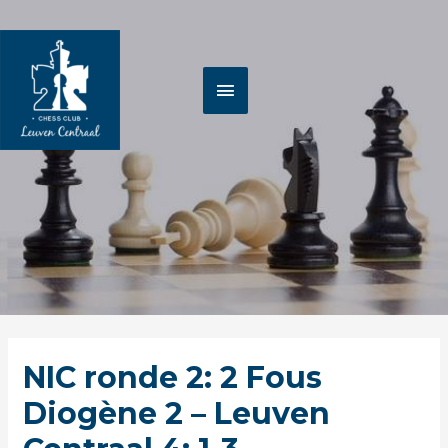
Spring
HOOFDMENU
naar
de
inhoud
Berichtnavigatie
NIC ronde 2: 2 Fous
Diogène 2 – Leuven