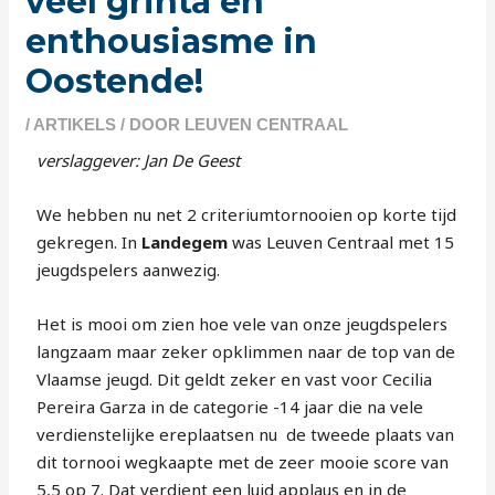
veel grinta en
enthousiasme in
Oostende!
/
ARTIKELS
/ DOOR
LEUVEN CENTRAAL
verslaggever: Jan De Geest
We hebben nu net 2 criteriumtornooien op korte tijd
gekregen. In
Landegem
was Leuven Centraal met 15
jeugdspelers aanwezig.
Het is mooi om zien hoe vele van onze jeugdspelers
langzaam maar zeker opklimmen naar de top van de
Vlaamse jeugd. Dit geldt zeker en vast voor Cecilia
Pereira Garza in de categorie -14 jaar die na vele
verdienstelijke ereplaatsen nu de tweede plaats van
dit tornooi wegkaapte met de zeer mooie score van
5,5 op 7. Dat verdient een luid applaus en in de