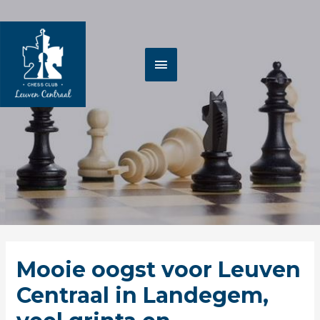
Spring
HOOFDMENU
naar
de
inhoud
Berichtnavigatie
Mooie oogst voor Leuven
Centraal in Landegem,