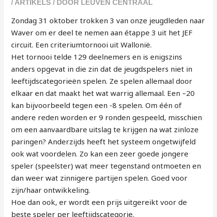
/
ARTIKELS
/ DOOR
LEUVEN CENTRAAL
Zondag 31 oktober trokken 3 van onze jeugdleden naar
Waver om er deel te nemen aan étappe 3 uit het JEF
circuit. Een criteriumtornooi uit Wallonië.
Het tornooi telde 129 deelnemers en is enigszins
anders opgevat in die zin dat de jeugdspelers niet in
leeftijdscategorieën spelen. Ze spelen allemaal door
elkaar en dat maakt het wat warrig allemaal. Een –20
kan bijvoorbeeld tegen een -8 spelen. Om één of
andere reden worden er 9 ronden gespeeld, misschien
om een aanvaardbare uitslag te krijgen na wat zinloze
paringen? Anderzijds heeft het systeem ongetwijfeld
ook wat voordelen. Zo kan een zeer goede jongere
speler (speelster) wat meer tegenstand ontmoeten en
dan weer wat zinnigere partijen spelen. Goed voor
zijn/haar ontwikkeling.
Hoe dan ook, er wordt een prijs uitgereikt voor de
beste speler per leeftijdscategorie.