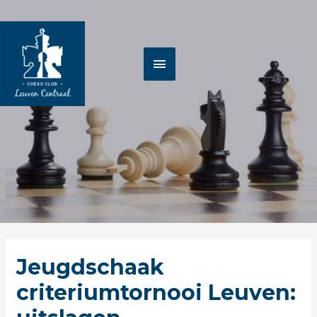
Spring
HOOFDMENU
naar
de
inhoud
Berichtnavigatie
Jeugdschaak
criteriumtornooi Leuven: