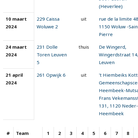
(Heverlee)
10 maart
229 Caissa
uit
rue de la limite 48
2024
Woluwe 2
1150 Woluw -Sain
Pierre
24 maart
231 Dolle
thuis
De Wingerd,
2024
Toren Leuven
Wingerdstraat 14
5
Leuven
21 april
261 Opwijk 6
uit
't Hiembeiks Kott
2024
Gemeenschapsce
Heembeek-Mutsa
Frans Vekemanss
131, 1120 Neder-
Heembeek
#
Team
1
2
3
4
5
6
7
8