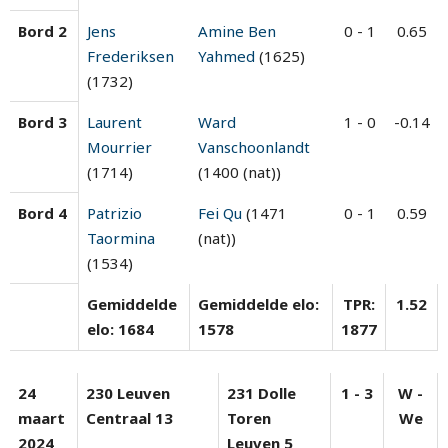
Bord 2
Jens
Amine Ben
0 - 1
0.65
Frederiksen
Yahmed
(1625)
(1732)
Bord 3
Laurent
Ward
1 - 0
-0.14
Mourrier
Vanschoonlandt
(1714)
(1400 (nat))
Bord 4
Patrizio
Fei Qu
(1471
0 - 1
0.59
Taormina
(nat))
(1534)
Gemiddelde
Gemiddelde elo:
TPR:
1.52
elo: 1684
1578
1877
24
230 Leuven
231 Dolle
1 - 3
W -
maart
Centraal 13
Toren
We
2024
Leuven 5