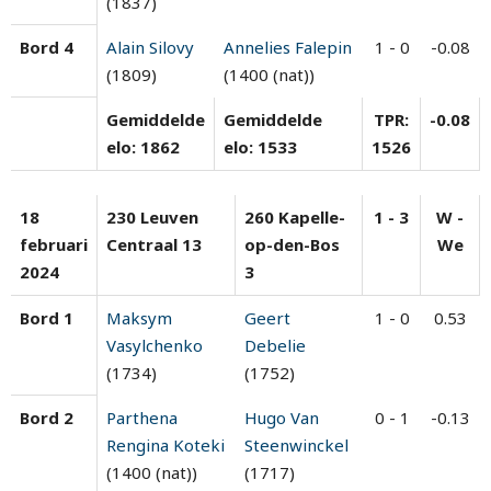
(1837)
Bord 4
Alain Silovy
Annelies Falepin
1 - 0
-0.08
(1809)
(1400 (nat))
Gemiddelde
Gemiddelde
TPR:
-0.08
elo: 1862
elo: 1533
1526
18
230 Leuven
260 Kapelle-
1 - 3
W -
februari
Centraal 13
op-den-Bos
We
2024
3
Bord 1
Maksym
Geert
1 - 0
0.53
Vasylchenko
Debelie
(1734)
(1752)
Bord 2
Parthena
Hugo Van
0 - 1
-0.13
Rengina Koteki
Steenwinckel
(1400 (nat))
(1717)