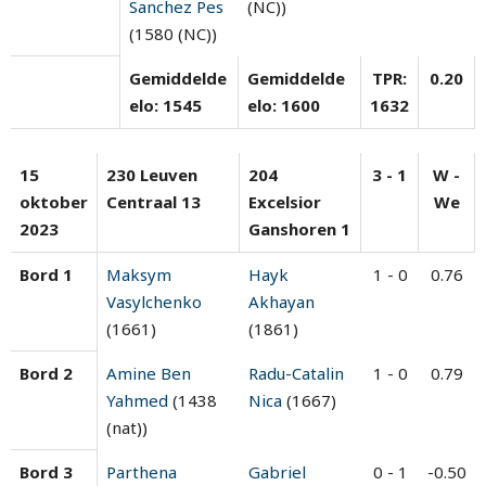
Sanchez Pes
(NC))
(1580 (NC))
Gemiddelde
Gemiddelde
TPR:
0.20
elo: 1545
elo: 1600
1632
15
230 Leuven
204
3 - 1
W -
oktober
Centraal 13
Excelsior
We
2023
Ganshoren 1
Bord 1
Maksym
Hayk
1 - 0
0.76
Vasylchenko
Akhayan
(1661)
(1861)
Bord 2
Amine Ben
Radu-Catalin
1 - 0
0.79
Yahmed
(1438
Nica
(1667)
(nat))
Bord 3
Parthena
Gabriel
0 - 1
-0.50