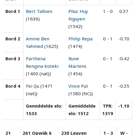
Bord 1
Bert Talloen
Phuc Huy
1 - 0
0.37
(1636)
Nguyen
(1542)
Bord 2
Amine Ben
Philip Repa
0 - 1
-0.70
Yahmed
(1625)
(1474)
Bord 3
Parthena
Rune
0 - 1
-0.42
Rengina Koteki
Martens
(1400 (nat))
(1454)
Bord 4
Fei Qu
(1471
Vince Put
0 - 1
-0.35
(nat))
(1580 (NC))
Gemiddelde elo:
Gemiddelde
TPR:
-1.10
1533
elo: 1512
1319
21
261 Opwijk 6
230 Leuven
1 - 3
W -