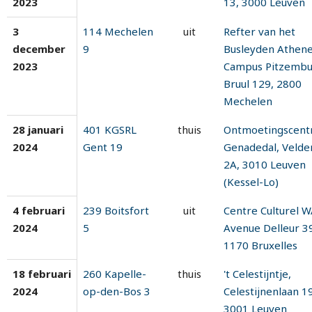
2023
13, 3000 Leuven
3
114 Mechelen
uit
Refter van het
december
9
Busleyden Athen
2023
Campus Pitzembu
Bruul 129, 2800
Mechelen
28 januari
401 KGSRL
thuis
Ontmoetingscen
2024
Gent 19
Genadedal, Velde
2A, 3010 Leuven
(Kessel-Lo)
4 februari
239 Boitsfort
uit
Centre Culturel 
2024
5
Avenue Delleur 3
1170 Bruxelles
18 februari
260 Kapelle-
thuis
't Celestijntje,
2024
op-den-Bos 3
Celestijnenlaan 19
3001 Leuven