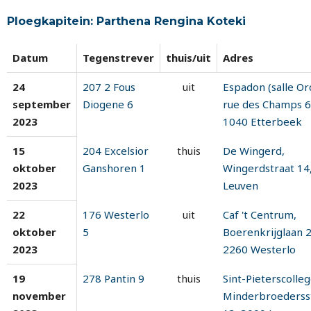
Ploegkapitein: Parthena Rengina Koteki
Datum
Tegenstrever
thuis/uit
Adres
24
207 2 Fous
uit
Espadon (salle Orc
september
Diogene 6
rue des Champs 6
2023
1040 Etterbeek
15
204 Excelsior
thuis
De Wingerd,
oktober
Ganshoren 1
Wingerdstraat 14
2023
Leuven
22
176 Westerlo
uit
Caf 't Centrum,
oktober
5
Boerenkrijglaan 
2023
2260 Westerlo
19
278 Pantin 9
thuis
Sint-Pieterscolleg
november
Minderbroederss