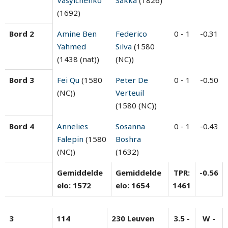
Vasylchenko
Sakka
(1826)
(1692)
Bord 2
Amine Ben
Federico
0 - 1
-0.31
Yahmed
Silva
(1580
(1438 (nat))
(NC))
Bord 3
Fei Qu
(1580
Peter De
0 - 1
-0.50
(NC))
Verteuil
(1580 (NC))
Bord 4
Annelies
Sosanna
0 - 1
-0.43
Falepin
(1580
Boshra
(NC))
(1632)
Gemiddelde
Gemiddelde
TPR:
-0.56
elo: 1572
elo: 1654
1461
3
114
230 Leuven
3.5 -
W -