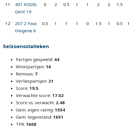
11
401 KGSRL
0
2
0.5
1
1
2
2
1.5
Gent 19
12
207 2 Fous
0.5
1
1
1
0
1.5
1
0.5
Diogene 6
Seizoensstatieken
Partijen gespeeld:
44
Winstpartijen:
16
Remises:
7
Verliespartijen:
21
Score:
19.5
Verwachte score:
17.02
Score vs. verwacht:
2.48
Gem. eigen rating:
1554
Gem. tegenstand:
1651
TPR:
1608