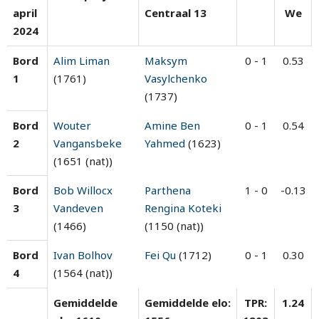
april
Centraal 13
We
2024
Bord
Alim Liman
Maksym
0 - 1
0.53
1
(1761)
Vasylchenko
(1737)
Bord
Wouter
Amine Ben
0 - 1
0.54
2
Vangansbeke
Yahmed
(1623)
(1651 (nat))
Bord
Bob Willocx
Parthena
1 - 0
-0.13
3
Vandeven
Rengina Koteki
(1466)
(1150 (nat))
Bord
Ivan Bolhov
Fei Qu
(1712)
0 - 1
0.30
4
(1564 (nat))
Gemiddelde
Gemiddelde elo:
TPR:
1.24