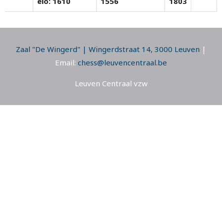
elo: 1610
1556
1803
Zaal "De Wingerd" | Wingerdstraat 14, 3000 Leuven
|
Email:
chess@leuvencentraal.be
Leuven Centraal vzw