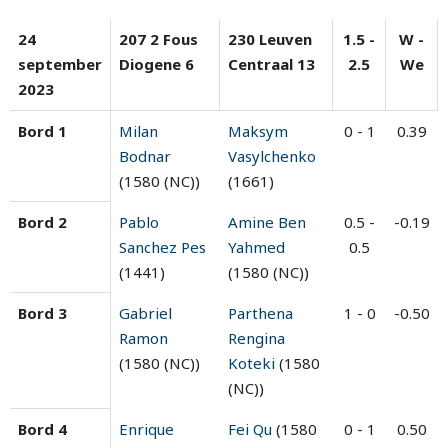
24
207 2 Fous
230 Leuven
1.5 -
W -
september
Diogene 6
Centraal 13
2.5
We
2023
Bord 1
Milan
Maksym
0 - 1
0.39
Bodnar
Vasylchenko
(1580 (NC))
(1661)
Bord 2
Pablo
Amine Ben
0.5 -
-0.19
Sanchez Pes
Yahmed
0.5
(1441)
(1580 (NC))
Bord 3
Gabriel
Parthena
1 - 0
-0.50
Ramon
Rengina
(1580 (NC))
Koteki
(1580
(NC))
Bord 4
Enrique
Fei Qu
(1580
0 - 1
0.50