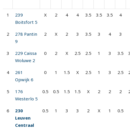
1
239
X
2
4
4
3.5
3.5
3.5
4
Boitsfort 5
2
278 Pantin
2
X
2
3
3.5
3
4
3
9
3
229 Caissa
0
2
X
2.5
2.5
1
3
3.5
Woluwe 2
4
261
0
1
1.5
X
2.5
1
3
2.5
Opwijk 6
5
176
0.5
0.5
1.5
1.5
X
2
2
2
Westerlo 5
6
230
0.5
1
3
3
2
X
1
0.5
Leuven
Centraal