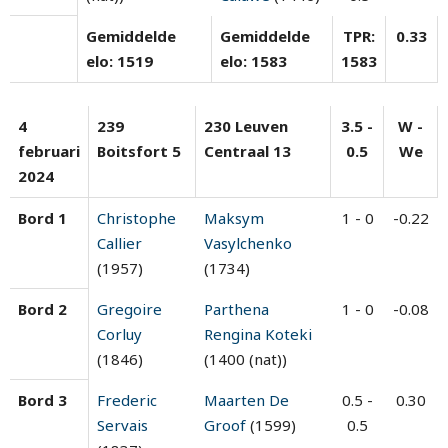
Gemiddelde
Gemiddelde
TPR:
0.33
elo: 1519
elo: 1583
1583
4
239
230 Leuven
3.5 -
W -
februari
Boitsfort 5
Centraal 13
0.5
We
2024
Bord 1
Christophe
Maksym
1 - 0
-0.22
Callier
Vasylchenko
(1957)
(1734)
Bord 2
Gregoire
Parthena
1 - 0
-0.08
Corluy
Rengina Koteki
(1846)
(1400 (nat))
Bord 3
Frederic
Maarten De
0.5 -
0.30
Servais
Groof
(1599)
0.5