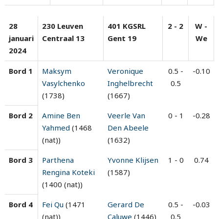
28
230 Leuven
401 KGSRL
2 - 2
W -
januari
Centraal 13
Gent 19
We
2024
Bord 1
Maksym
Veronique
0.5 -
-0.10
Vasylchenko
Inghelbrecht
0.5
(1738)
(1667)
Bord 2
Amine Ben
Veerle Van
0 - 1
-0.28
Yahmed
(1468
Den Abeele
(nat))
(1632)
Bord 3
Parthena
Yvonne Klijsen
1 - 0
0.74
Rengina Koteki
(1587)
(1400 (nat))
Bord 4
Fei Qu
(1471
Gerard De
0.5 -
-0.03
(nat))
Caluwe
(1446)
0.5