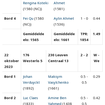
Rengina Koteki
Ahmet
(1580 (NC))
(1581)
Bord 4
Fei Qu
(1580
Aylin Ahmet
1 - 0
0.44
(NC))
(1536)
Gemiddelde
Gemiddelde
TPR:
1.49
elo: 1565
elo: 1661
1854
22
176
230 Leuven
2 - 2
W -
oktober
Westerlo 5
Centraal 13
We
2023
Bord 1
Johan
Maksym
0.5 -
0.29
Verduyckt
Vasylchenko
0.5
(1892)
(1661)
Bord 2
Luc Claes
Amine Ben
0.5 -
0.42
(1833)
Yahmed
(1438
0.5