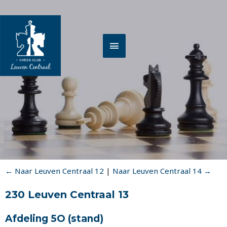
Spring
HOOFDMENU
naar
de
inhoud
← Naar Leuven Centraal 12
|
Naar Leuven Centraal 14 →
230 Leuven Centraal 13
Afdeling 5O
(stand)