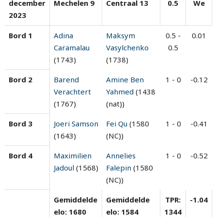
december
Mechelen 9
Centraal 13
0.5
We
2023
Bord 1
Adina
Maksym
0.5 -
0.01
Caramalau
Vasylchenko
0.5
(1743)
(1738)
Bord 2
Barend
Amine Ben
1 - 0
-0.12
Verachtert
Yahmed
(1438
(1767)
(nat))
Bord 3
Joeri Samson
Fei Qu
(1580
1 - 0
-0.41
(1643)
(NC))
Bord 4
Maximilien
Annelies
1 - 0
-0.52
Jadoul
(1568)
Falepin
(1580
(NC))
Gemiddelde
Gemiddelde
TPR:
-1.04
elo: 1680
elo: 1584
1344