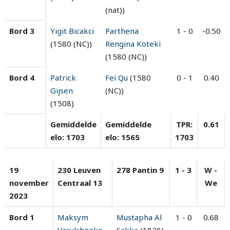
(nat))
Bord 3
Yigit Bicakci
Parthena
1 - 0
-0.50
(1580 (NC))
Rengina Koteki
(1580 (NC))
Bord 4
Patrick
Fei Qu
(1580
0 - 1
0.40
Gijsen
(NC))
(1508)
Gemiddelde
Gemiddelde
TPR:
0.61
elo: 1703
elo: 1565
1703
19
230 Leuven
278 Pantin 9
1 - 3
W -
november
Centraal 13
We
2023
Bord 1
Maksym
Mustapha Al
1 - 0
0.68