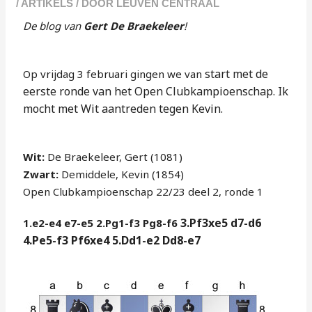
/
ARTIKELS
/ DOOR
LEUVEN CENTRAAL
De blog van
Gert De Braekeleer
!
start met de
Op vrijdag 3 februari gingen we van
eerste ronde van het
Open Clubkampioenschap. Ik
mocht
met Wit aantreden tegen Kevin.
Wit:
De Braekeleer, Gert (1081)
Zwart:
Demiddele, Kevin (1854)
Open Clubkampioenschap 22/23 deel 2, ronde 1
3.Pf3xe5 d7-d6
1.e2-e4 e7-e5 2.Pg1-f3 Pg8-f6
4.Pe5-f3 Pf6xe4
5.Dd1-e2 Dd8-e7