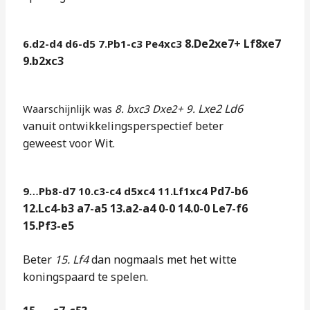
8.De2xe7+ Lf8xe7
6.d2-d4 d6-d5 7.Pb1-c3 Pe4xc3
9.b2xc3
Lxe2 Ld6
Waarschijnlijk was
8. bxc3 Dxe2+ 9.
vanuit
ontwikkelingsperspectief beter
geweest
voor Wit.
Pd7-b6
9…Pb8-d7 10.c3-c4 d5xc4 11.Lf1xc4
12.Lc4-b3 a7-a5 13.a2-a4 0-0
14.0-0 Le7-f6
15.Pf3-e5
Beter
15. Lf4
dan nogmaals met het witte
koningspaard te spelen.