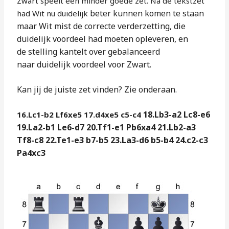
Zwart speelt een minder goede zet. Na de tekstzet
beter kunnen komen te staan
had Wit nu duidelijk
maar Wit
mist de correcte verderzetting, die
duidelijk voordeel had moeten opleveren, en
de
stelling kantelt over gebalanceerd
naar
duidelijk voordeel voor Zwart.
Kan jij
de juiste zet vinden? Zie onderaan.
18.Lb3-a2 Lc8-e6
16.Lc1-b2 Lf6xe5 17.d4xe5 c5-c4
19.La2-b1 Le6-d7
20.Tf1-e1 Pb6xa4 21.Lb2-a3
Tf8-c8
22.Te1-e3 b7-b5 23.La3-d6 b5-b4
24.c2-c3
Pa4xc3