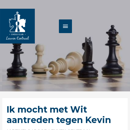
Spring
HOOFDMENU
naar
de
inhoud
Berichtnavigatie
Ik mocht met Wit
aantreden tegen Kevin