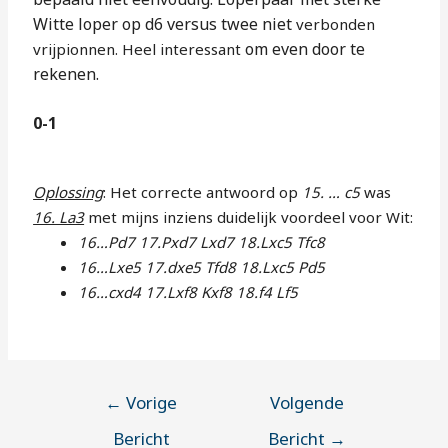
Witte
loper op d6 versus twee niet
verbonden
om even door te
vrijpionnen. Heel interessant
rekenen.
0-1
Oplossing
: Het correcte antwoord op
15. … c5
was
16. La3
met mijns inziens duidelijk voordeel voor Wit:
16…Pd7 17.Pxd7 Lxd7 18.Lxc5 Tfc8
16…Lxe5 17.dxe5 Tfd8 18.Lxc5 Pd5
16…cxd4 17.Lxf8 Kxf8 18.f4 Lf5
←
Vorige
Volgende
Bericht
Bericht
→