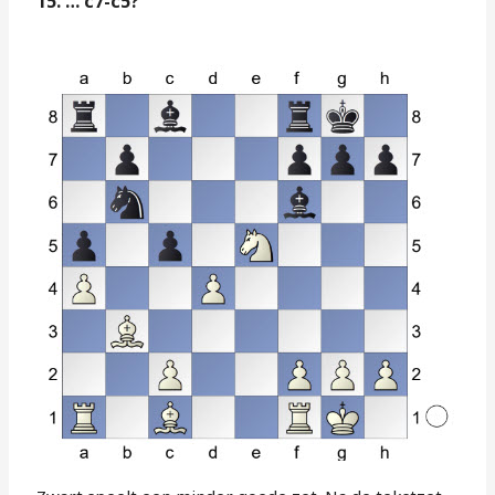
15. … c7-c5?