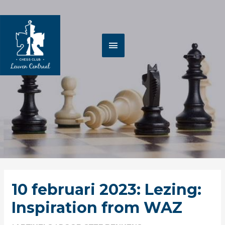
Spring
HOOFDMENU
naar
de
inhoud
Berichtnavigatie
10 februari 2023: Lezing:
Inspiration from WAZ