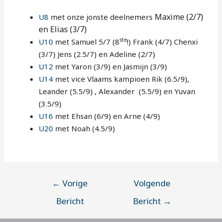
Maxime (2/7)
U8
met onze jonste deelnemers
en Elias (3/7)
ste
U10
met Samuel 5/7 (8
!) Frank (4/7) Chenxi
(3/7) Jens (2.5/7) en Adeline (2/7)
U12
met Yaron (3/9) en Jasmijn (3/9)
U14
met vice Vlaams kampioen Rik (6.5/9),
Leander (5.5/9) , Alexander (5.5/9) en Yuvan
(3.5/9)
U16
met Ehsan (6/9) en Arne (4/9)
U20
met Noah (4.5/9)
←
Vorige
Volgende
Bericht
Bericht
→