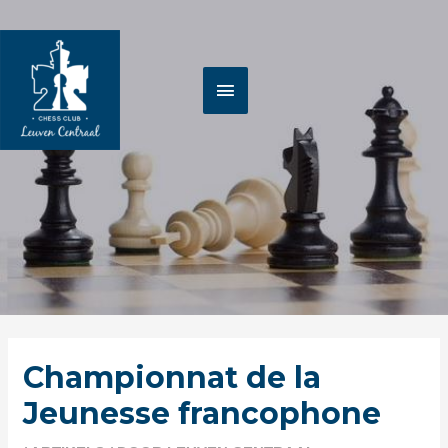
Spring
HOOFDMENU
naar
de
inhoud
Berichtnavigatie
Championnat de la
Jeunesse francophone