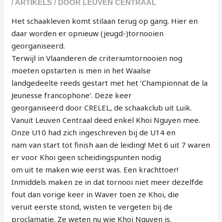
/
ARTIKELS
/ DOOR
LEUVEN CENTRAAL
Het schaakleven komt stilaan terug op gang. Hier en
daar worden er opnieuw (jeugd-)tornooien
georganiseerd.
Terwijl in Vlaanderen de criteriumtornooien nog
moeten opstarten is men in het Waalse
landgedeelte reeds gestart met het ‘Championnat de la
Jeunesse francophone’. Deze keer
georganiseerd door CRELEL, de schaakclub uit Luik.
Vanuit Leuven Centraal deed enkel Khoi Nguyen mee.
Onze U10 had zich ingeschreven bij de U14 en
nam van start tot finish aan de leiding! Met 6 uit 7 waren
er voor Khoi geen scheidingspunten nodig
om uit te maken wie eerst was. Een krachttoer!
Inmiddels maken ze in dat tornooi niet meer dezelfde
fout dan vorige keer in Waver toen ze Khoi, die
veruit eerste stond, wisten te vergeten bij de
proclamatie. Ze weten nu wie Khoi Nguyen is.