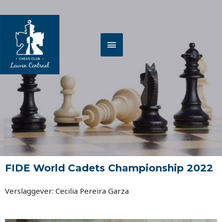
Spring
HOOFDMENU
naar
de
inhoud
FIDE World Cadets Championship 2022
Verslaggever: Cecilia Pereira Garza