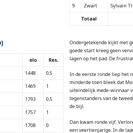
9
Zwart
Sylvain Tr
Totaal
Ondergetekende kijkt met g
9)
goede start kreeg geen vervo
lagen op het pad. De frustra
elo
Res.
1448
0.5
In de eerste ronde liep het 
minderde toen bleek dat Mo
1469
1
uiteindelijk mede-winnaar v
tegenstanders van de tweed
1793
0.5
de bijl.
1757
1
Dan kwam ronde vijf. Verlor
1708
0
een veertienjarige. In de la