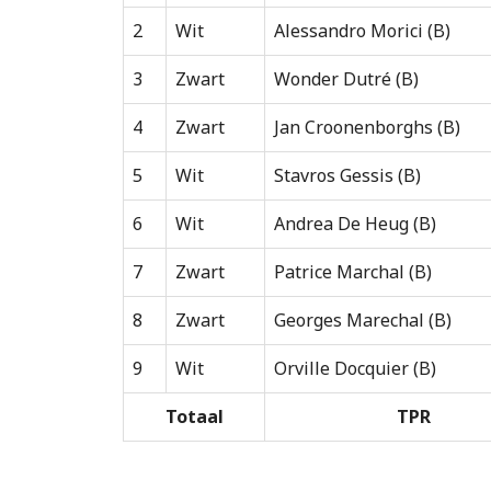
2
Wit
Alessandro Morici (B)
3
Zwart
Wonder Dutré (B)
4
Zwart
Jan Croonenborghs (B)
5
Wit
Stavros Gessis (B)
6
Wit
Andrea De Heug (B)
7
Zwart
Patrice Marchal (B)
8
Zwart
Georges Marechal (B)
9
Wit
Orville Docquier (B)
Totaal
TPR