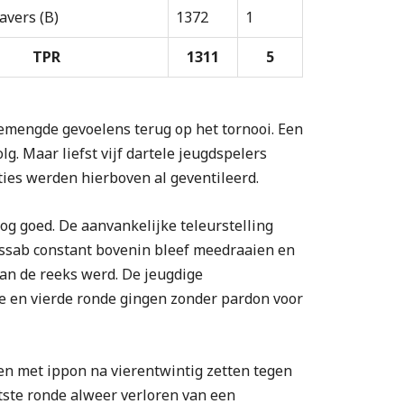
avers (B)
1372
1
TPR
1311
5
emengde gevoelens terug op het tornooi. Een
lg. Maar liefst vijf dartele jeugdspelers
ties werden hierboven al geventileerd.
nog goed. De aanvankelijke teleurstelling
ssab constant bovenin bleef meedraaien en
an de reeks werd. De jeugdige
e en vierde ronde gingen zonder pardon voor
en met ippon na vierentwintig zetten tegen
atste ronde alweer verloren van een