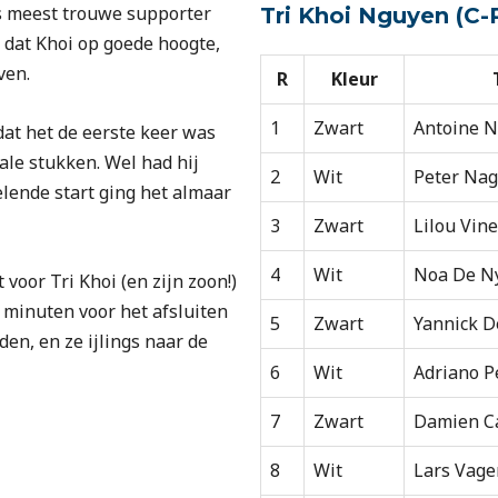
ls meest trouwe supporter
Tri Khoi Nguyen (C-
or dat Khoi op goede hoogte,
ven.
R
Kleur
1
Zwart
Antoine N
dat het de eerste keer was
ale stukken. Wel had hij
2
Wit
Peter Nag
lende start ging het almaar
3
Zwart
Lilou Vine
4
Wit
Noa De Ny
voor Tri Khoi (en zijn zoon!)
e minuten voor het afsluiten
5
Zwart
Yannick D
den, en ze ijlings naar de
6
Wit
Adriano P
7
Zwart
Damien Ca
8
Wit
Lars Vage