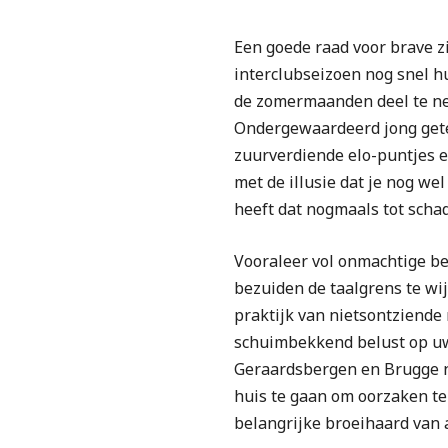
Een goede raad voor brave zi
interclubseizoen nog snel hu
de zomermaanden deel te nem
Ondergewaardeerd jong getei
zuurverdiende elo-puntjes e
met de illusie dat je nog w
heeft dat nogmaals tot sch
Vooraleer vol onmachtige b
bezuiden de taalgrens te wi
praktijk van nietsontziende
schuimbekkend belust op uw
Geraardsbergen en Brugge ni
huis te gaan om oorzaken te
belangrijke broeihaard van a