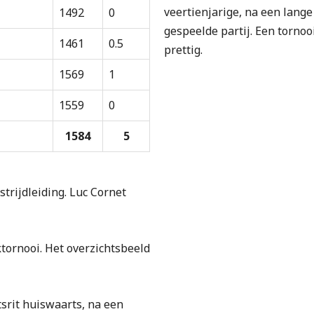
veertienjarige, na een lange
1492
0
gespeelde partij. Een tornoo
1461
0.5
prettig.
1569
1
1559
0
1584
5
trijdleiding. Luc Cornet
ktornooi. Het overzichtsbeeld
tsrit huiswaarts, na een