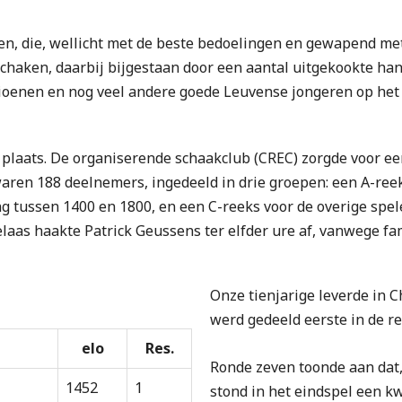
ten, die, wellicht met de beste bedoelingen en gewapend m
schaken, daarbij bijgestaan door een aantal uitgekookte han
pioenen en nog veel andere goede Leuvense jongeren op he
 plaats. De organiserende schaakclub (CREC) zorgde voor een
waren 188 deelnemers, ingedeeld in drie groepen: een A-reek
ng tussen 1400 en 1800, en een C-reeks voor de overige sp
laas haakte Patrick Geussens ter elfder ure af, vanwege fa
Onze tienjarige leverde in 
werd gedeeld eerste in de re
elo
Res.
Ronde zeven toonde aan dat, 
1452
1
stond in het eindspel een kw