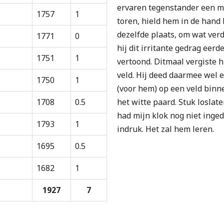
ervaren tegenstander een m
1757
1
toren, hield hem in de hand
dezelfde plaats, om wat ver
1771
0
hij dit irritante gedrag eerd
1751
1
vertoond. Ditmaal vergiste h
veld. Hij deed daarmee wel e
1750
1
(voor hem) op een veld binn
het witte paard. Stuk loslat
1708
0.5
had mijn klok nog niet inge
1793
1
indruk. Het zal hem leren.
1695
0.5
1682
1
1927
7