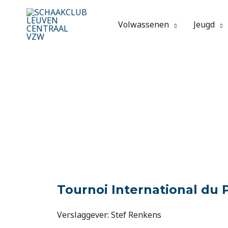
Spring
naar
Volwassenen
Jeugd
de
inhoud
Tournoi International du P
Verslaggever: Stef Renkens