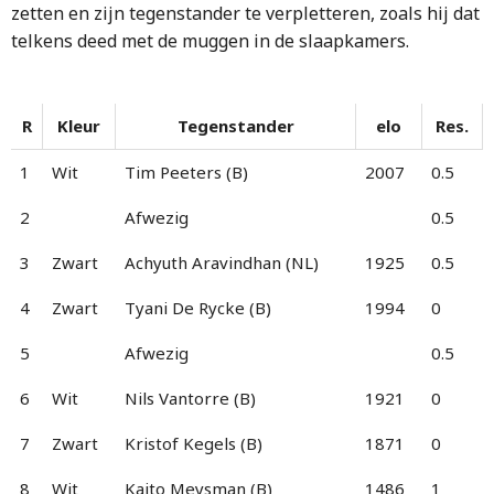
zetten en zijn tegenstander te verpletteren, zoals hij dat
telkens deed met de muggen in de slaapkamers.
R
Kleur
Tegenstander
elo
Res.
1
Wit
Tim Peeters (B)
2007
0.5
2
Afwezig
0.5
3
Zwart
Achyuth Aravindhan (NL)
1925
0.5
4
Zwart
Tyani De Rycke (B)
1994
0
5
Afwezig
0.5
6
Wit
Nils Vantorre (B)
1921
0
7
Zwart
Kristof Kegels (B)
1871
0
8
Wit
Kaito Meysman (B)
1486
1