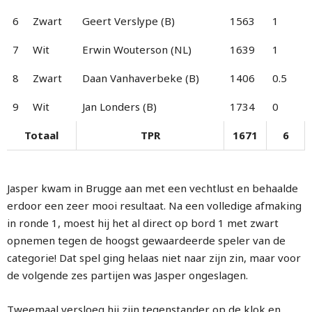
6
Zwart
Geert Verslype (B)
1563
1
7
Wit
Erwin Wouterson (NL)
1639
1
8
Zwart
Daan Vanhaverbeke (B)
1406
0.5
9
Wit
Jan Londers (B)
1734
0
Totaal
TPR
1671
6
Jasper kwam in Brugge aan met een vechtlust en behaalde
erdoor een zeer mooi resultaat. Na een volledige afmaking
in ronde 1, moest hij het al direct op bord 1 met zwart
opnemen tegen de hoogst gewaardeerde speler van de
categorie! Dat spel ging helaas niet naar zijn zin, maar voor
de volgende zes partijen was Jasper ongeslagen.
Tweemaal versloeg hij zijn tegenstander op de klok en