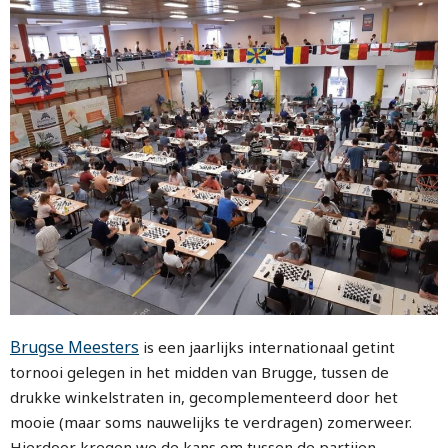
Brugse Meesters
is een jaarlijks internationaal getint
tornooi gelegen in het midden van Brugge, tussen de
drukke winkelstraten in, gecomplementeerd door het
mooie (maar soms nauwelijks te verdragen) zomerweer.
Hierdoor kregen we de kans om tussen de partijen