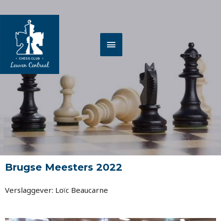
Spring
HOOFDMENU
naar
de
inhoud
Brugse Meesters 2022
Verslaggever: Loïc Beaucarne