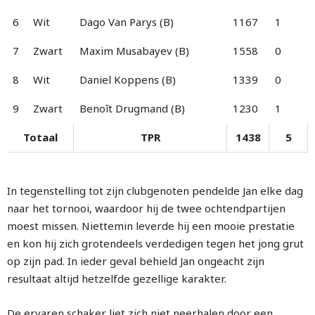
6
Wit
Dago Van Parys (B)
1167
1
7
Zwart
Maxim Musabayev (B)
1558
0
8
Wit
Daniel Koppens (B)
1339
0
9
Zwart
Benoît Drugmand (B)
1230
1
Totaal
TPR
1438
5
In tegenstelling tot zijn clubgenoten pendelde Jan elke dag
naar het tornooi, waardoor hij de twee ochtendpartijen
moest missen. Niettemin leverde hij een mooie prestatie
en kon hij zich grotendeels verdedigen tegen het jong grut
op zijn pad. In ieder geval behield Jan ongeacht zijn
resultaat altijd hetzelfde gezellige karakter.
De ervaren schaker liet zich niet neerhalen door een