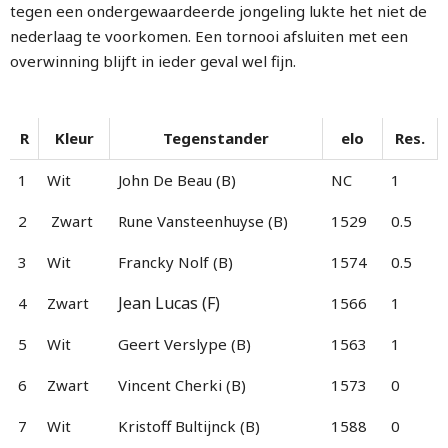
tegen een ondergewaardeerde jongeling lukte het niet de
nederlaag te voorkomen. Een tornooi afsluiten met een
overwinning blijft in ieder geval wel fijn.
R
Kleur
Tegenstander
elo
Res.
1
Wit
John De Beau (B)
NC
1
2
Zwart
Rune Vansteenhuyse (B)
1529
0.5
3
Wit
Francky Nolf (B)
1574
0.5
Jean Lucas (F)
4
Zwart
1566
1
5
Wit
Geert Verslype (B)
1563
1
6
Zwart
Vincent Cherki (B)
1573
0
7
Wit
Kristoff Bultijnck (B)
1588
0