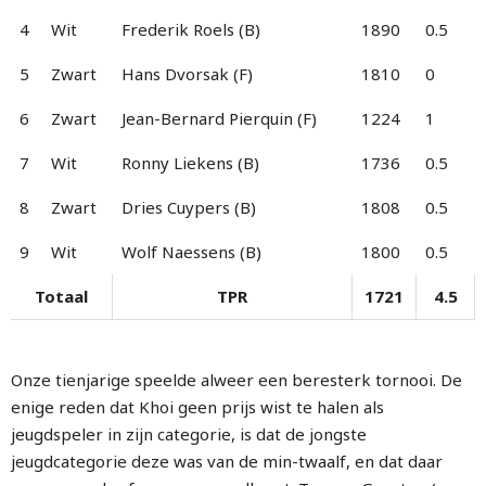
4
Wit
Frederik Roels (B)
1890
0.5
5
Zwart
Hans Dvorsak (F)
1810
0
6
Zwart
Jean-Bernard Pierquin (F)
1224
1
7
Wit
Ronny Liekens (B)
1736
0.5
8
Zwart
Dries Cuypers (B)
1808
0.5
9
Wit
Wolf Naessens (B)
1800
0.5
Totaal
TPR
1721
4.5
Onze tienjarige speelde alweer een beresterk tornooi. De
enige reden dat Khoi geen prijs wist te halen als
jeugdspeler in zijn categorie, is dat de jongste
jeugdcategorie deze was van de min-twaalf, en dat daar