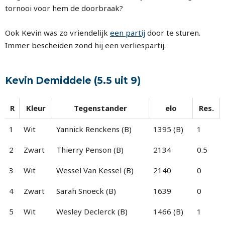
tornooi voor hem de doorbraak?
Ook Kevin was zo vriendelijk
een partij
door te sturen.
Immer bescheiden zond hij een verliespartij.
Kevin Demiddele (5.5 uit 9)
R
Kleur
Tegenstander
elo
Res.
1
Wit
Yannick Renckens (B)
1395 (B)
1
2
Zwart
Thierry Penson (B)
2134
0.5
3
Wit
Wessel Van Kessel (B)
2140
0
4
Zwart
Sarah Snoeck (B)
1639
0
5
Wit
Wesley Declerck (B)
1466 (B)
1