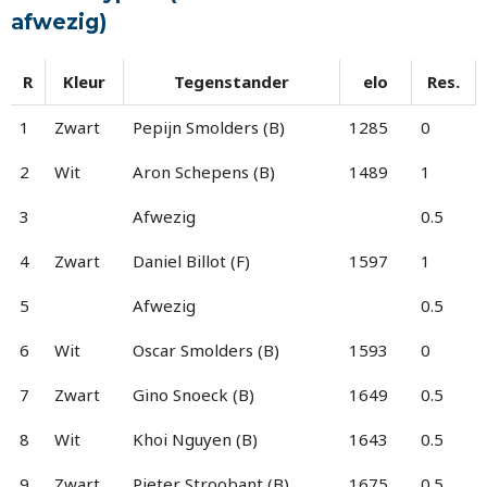
afwezig)
R
Kleur
Tegenstander
elo
Res.
1
Zwart
Pepijn Smolders (B)
1285
0
2
Wit
Aron Schepens (B)
1489
1
3
Afwezig
0.5
4
Zwart
Daniel Billot (F)
1597
1
5
Afwezig
0.5
6
Wit
Oscar Smolders (B)
1593
0
7
Zwart
Gino Snoeck (B)
1649
0.5
8
Wit
Khoi Nguyen (B)
1643
0.5
9
Zwart
Pieter Stroobant (B)
1675
0.5