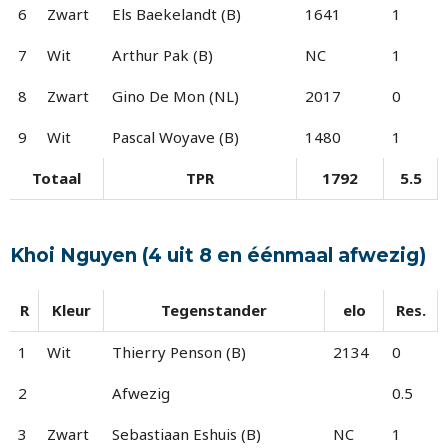
6
Zwart
Els Baekelandt (B)
1641
1
7
Wit
Arthur Pak (B)
NC
1
8
Zwart
Gino De Mon (NL)
2017
0
9
Wit
Pascal Woyave (B)
1480
1
Totaal
TPR
1792
5.5
Khoi Nguyen (4 uit 8 en éénmaal afwezig)
R
Kleur
Tegenstander
elo
Res.
1
Wit
Thierry Penson (B)
2134
0
2
Afwezig
0.5
3
Zwart
Sebastiaan Eshuis (B)
NC
1