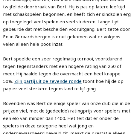
twijfel de doorbraak van Bert. Hij is pas op latere leeftijd
met schaakspelen begonnen, en heeft zich er sindsdien erg
op toegelegd: veel spelen en veel studeren. Lange tijd
gebeurde dat met bescheiden vooruitgang. Bert zette door.
En in Geraardsbergen is eruit gekomen wat er volgens
velen al een hele poos inzat.
Bert speelde een zeer regelmatig tornooi, voortdurend
tegen tegenstanders met een hogere rating van 250 of
meer. Hij haalde tegen die overmacht een heel knappe
50%.
Zijn partij uit de zevende ronde
toont hoe hij de op
papier veel sterkere tegenstand te lijf ging.
Bovendien was Bert de enige speler van onze club die in de
prijzen viel, met de (gedeelde) ratingprijs voor spelers met
een elo van minder dan 1400. Het feit dat er onder de
spelers in deze categorie heel wat jong en
ondergewaardeerd geweld zit, maakt de prestatie alleen