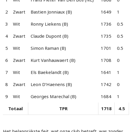
2
Zwart
Bastien Jonniaux (B)
1649
1
3
Wit
Ronny Liekens (B)
1736
0.5
4
Zwart
Claude Dupont (B)
1735
0.5
5
Wit
Simon Raman (B)
1701
0.5
6
Zwart
Kurt Vanhauwaert (B)
1708
0
7
Wit
Els Baekelandt (B)
1641
1
8
Zwart
Leon D’Haenens (B)
1742
0
9
Wit
Georges Marechal (B)
1684
1
Totaal
TPR
1718
4.5
Het belangrijkste feit, wat onze club betreft, was zonder