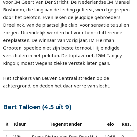
voor IM Geert Van Der Stricht. De Nederlandse IM Manuel
Bosboom, die lang aan de leiding gefietst, werd gegrepen
door het peloton. Even leken de jeugdige gebroeders
Dreelinck, van de plaatselijke club, voor sensatie te zullen
zorgen. Uiteindelijk werden het voor hen schitterende
ereplaatsen. De winnaar van vorig jaar, IM Herman
Grooten, speelde niet zijn beste tornooi. Hij eindigde
verscholen in het peloton. De topfavoriet, IGM Tanguy
Ringoir, moest wegens ziekte verstek laten gaan.
Het schakers van Leuven Centraal streden op de
achtergrond, en deden het daar verre van slecht.
Bert Talloen (4.5 uit 9)
R
Kleur
Tegenstander
elo
Res.
1
Wit
Frans Pieter Van Den Bos (NL)
1868
0