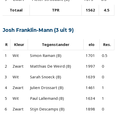
Totaal
TPR
1562
4.5
Josh Franklin-Mann (3 uit 9)
R
Kleur
Tegenstander
elo
Res.
1
Wit
Simon Raman (B)
1701
0.5
2
Zwart
Matthias De Weird (B)
1997
0
3
Wit
Sarah Snoeck (B)
1639
0
4
Zwart
Julien Drossart (B)
1461
1
5
Wit
Paul Lallemand (B)
1634
1
6
Zwart
Stijn Descamps (B)
1898
0