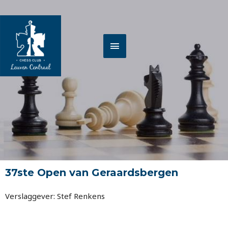
Spring
HOOFDMENU
naar
de
inhoud
37ste Open van Geraardsbergen
Verslaggever: Stef Renkens