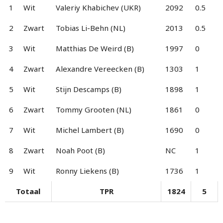
1
Wit
Valeriy Khabichev (UKR)
2092
0.5
2
Zwart
Tobias Li-Behn (NL)
2013
0.5
3
Wit
Matthias De Weird (B)
1997
0
4
Zwart
Alexandre Vereecken (B)
1303
1
5
Wit
Stijn Descamps (B)
1898
1
6
Zwart
Tommy Grooten (NL)
1861
0
7
Wit
Michel Lambert (B)
1690
0
8
Zwart
Noah Poot (B)
NC
1
9
Wit
Ronny Liekens (B)
1736
1
Totaal
TPR
1824
5