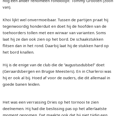
nog een ander fenomeen rondloopt: Tommy Grooten (zoon
van).
Khoi lijkt wel onvermoeibaar. Tussen de partijen praat hij
tegenwoordig honderduit en doet hij de hoofden van de
toehoorders tollen met een wirwar van varianten. Soms
laat hij ze dan ook zien op het bord. De schaakstukken
flitsen dan in het rond. Daarbij laat hij de stukken hard op
het bord knallen.
Hij is de enige van de club die de “augustusdubbel” doet
(Geraardsbergen en Brugse Meesters). En in Charleroi was
hij er ook al bij. Hoed af voor de ouders, die dit allemaal in
goede banen leiden.
Het was een verrassing Dries op het tornooi te zien
deelnemen. Hij had die beslissing pas op het allerlaatste
moment genomen. Dat maakte ook dat hij niet tijdig een