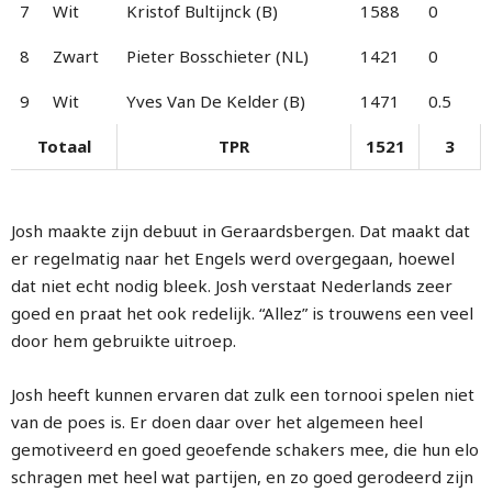
7
Wit
Kristof Bultijnck (B)
1588
0
8
Zwart
Pieter Bosschieter (NL)
1421
0
9
Wit
Yves Van De Kelder (B)
1471
0.5
Totaal
TPR
1521
3
Josh maakte zijn debuut in Geraardsbergen. Dat maakt dat
er regelmatig naar het Engels werd overgegaan, hoewel
dat niet echt nodig bleek. Josh verstaat Nederlands zeer
goed en praat het ook redelijk. “Allez” is trouwens een veel
door hem gebruikte uitroep.
Josh heeft kunnen ervaren dat zulk een tornooi spelen niet
van de poes is. Er doen daar over het algemeen heel
gemotiveerd en goed geoefende schakers mee, die hun elo
schragen met heel wat partijen, en zo goed gerodeerd zijn