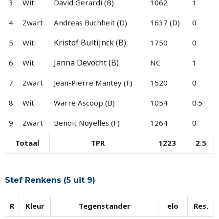
3
Wit
David Gerardi (B)
1062
1
4
Zwart
Andreas Buchheit (D)
1637 (D)
0
Kristof Bultijnck (B)
5
Wit
1750
0
Janna Devocht (B)
6
Wit
NC
1
7
Zwart
Jean-Pierre Mantey (F)
1520
0
8
Wit
Warre Ascoop (B)
1054
0.5
9
Zwart
Benoit Noyelles (F)
1264
0
Totaal
TPR
1223
2.5
Stef Renkens (5 uit 9)
R
Kleur
Tegenstander
elo
Res.