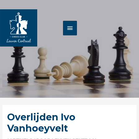
Spring
HOOFDMENU
naar
de
inhoud
Berichtnavigatie
Overlijden Ivo
Vanhoeyvelt