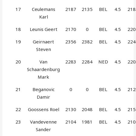
17
Ceulemans
2187
2135
BEL
4.5
218
Karl
18
Leunis Geert
2170
0
BEL
4.5
220
19
Geirnaert
2356
2382
BEL
4.5
224
Steven
20
Van
2283
2284
NED
4.5
220
Schaardenburg
Mark
21
Beganovic
0
0
BEL
4.5
212
Damir
22
Goossens Roel
2130
2048
BEL
4.5
215
23
Vandevenne
2104
1981
BEL
4.5
210
Sander