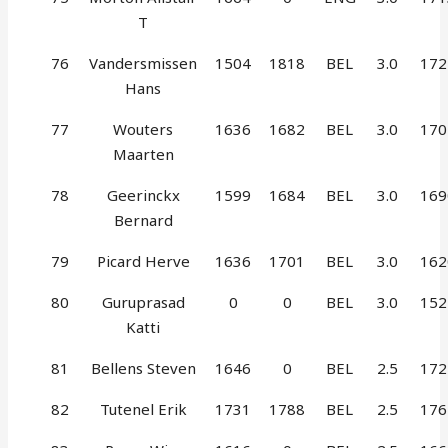
T
76
Vandersmissen
1504
1818
BEL
3.0
172
Hans
77
Wouters
1636
1682
BEL
3.0
170
Maarten
78
Geerinckx
1599
1684
BEL
3.0
169
Bernard
79
Picard Herve
1636
1701
BEL
3.0
162
80
Guruprasad
0
0
BEL
3.0
152
Katti
81
Bellens Steven
1646
0
BEL
2.5
172
82
Tutenel Erik
1731
1788
BEL
2.5
176