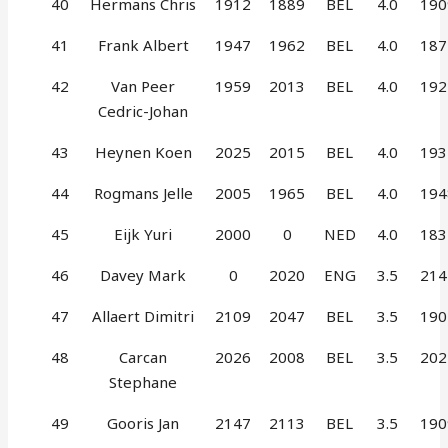
40
Hermans Chris
1912
1889
BEL
4.0
190
41
Frank Albert
1947
1962
BEL
4.0
187
42
Van Peer
1959
2013
BEL
4.0
192
Cedric-Johan
43
Heynen Koen
2025
2015
BEL
4.0
193
44
Rogmans Jelle
2005
1965
BEL
4.0
194
45
Eijk Yuri
2000
0
NED
4.0
183
46
Davey Mark
0
2020
ENG
3.5
214
47
Allaert Dimitri
2109
2047
BEL
3.5
190
48
Carcan
2026
2008
BEL
3.5
202
Stephane
49
Gooris Jan
2147
2113
BEL
3.5
190