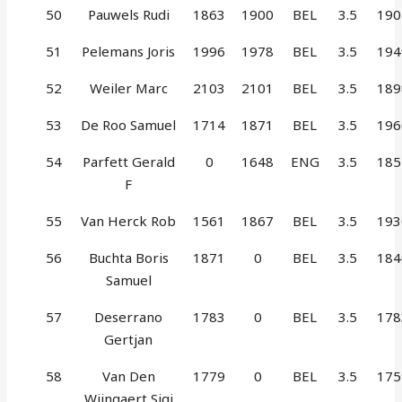
50
Pauwels Rudi
1863
1900
BEL
3.5
190
51
Pelemans Joris
1996
1978
BEL
3.5
194
52
Weiler Marc
2103
2101
BEL
3.5
189
53
De Roo Samuel
1714
1871
BEL
3.5
196
54
Parfett Gerald
0
1648
ENG
3.5
185
F
55
Van Herck Rob
1561
1867
BEL
3.5
193
56
Buchta Boris
1871
0
BEL
3.5
184
Samuel
57
Deserrano
1783
0
BEL
3.5
178
Gertjan
58
Van Den
1779
0
BEL
3.5
175
Wijngaert Sigi