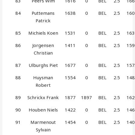
83
Peers Wim
1616
0
BEL
2.5
166
84
Puttemans
1638
0
BEL
2.5
160
Patrick
85
Michiels Koen
1531
0
BEL
2.5
163
86
Jorgensen
1411
0
BEL
2.5
159
Christian
87
Ulburghs Piet
1677
0
BEL
2.5
157
88
Huysman
1554
0
BEL
2.5
148
Robert
89
Schrickx Frank
1877
1897
BEL
2.5
162
90
Houben Niels
1422
0
BEL
2.5
146
91
Marmenout
1454
0
BEL
2.5
140
Sylvain