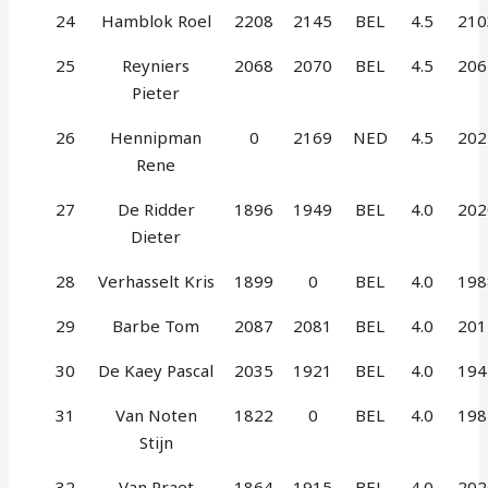
24
Hamblok Roel
2208
2145
BEL
4.5
210
25
Reyniers
2068
2070
BEL
4.5
206
Pieter
26
Hennipman
0
2169
NED
4.5
202
Rene
27
De Ridder
1896
1949
BEL
4.0
202
Dieter
28
Verhasselt Kris
1899
0
BEL
4.0
198
29
Barbe Tom
2087
2081
BEL
4.0
201
30
De Kaey Pascal
2035
1921
BEL
4.0
194
31
Van Noten
1822
0
BEL
4.0
198
Stijn
32
Van Praet
1864
1915
BEL
4.0
202