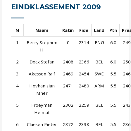
EINDKLASSEMENT 2009
N
Naam
Ratin
Fide
Land
Ptn
Pre
1
Berry Stephen
0
2314
ENG
6.0
249
H
2
Docx Stefan
2408
2366
BEL
6.0
250
3
Akesson Ralf
2469
2454
SWE
5.5
246
4
Hovhanisian
2471
2480
ARM
5.5
240
Mher
5
Froeyman
2302
2259
BEL
5.5
243
Helmut
6
Claesen Pieter
2372
2338
BEL
5.5
236