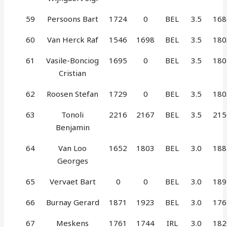
59
Persoons Bart
1724
0
BEL
3.5
168
60
Van Herck Raf
1546
1698
BEL
3.5
180
61
Vasile-Bonciog
1695
0
BEL
3.5
180
Cristian
62
Roosen Stefan
1729
0
BEL
3.5
180
63
Tonoli
2216
2167
BEL
3.5
215
Benjamin
64
Van Loo
1652
1803
BEL
3.0
188
Georges
65
Vervaet Bart
0
0
BEL
3.0
189
66
Burnay Gerard
1871
1923
BEL
3.0
176
67
Meskens
1761
1744
IRL
3.0
182