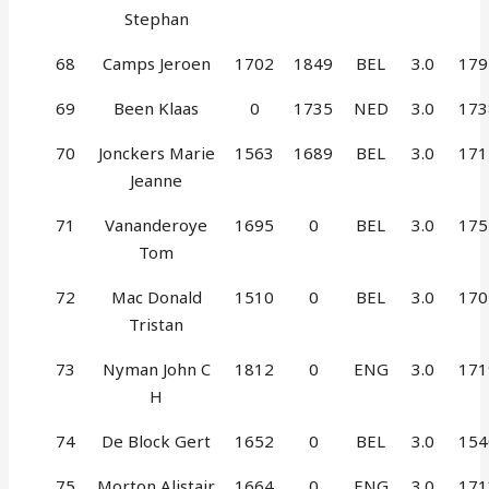
Stephan
68
Camps Jeroen
1702
1849
BEL
3.0
179
69
Been Klaas
0
1735
NED
3.0
173
70
Jonckers Marie
1563
1689
BEL
3.0
171
Jeanne
71
Vananderoye
1695
0
BEL
3.0
175
Tom
72
Mac Donald
1510
0
BEL
3.0
170
Tristan
73
Nyman John C
1812
0
ENG
3.0
171
H
74
De Block Gert
1652
0
BEL
3.0
154
75
Morton Alistair
1664
0
ENG
3.0
171