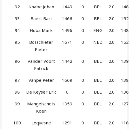
92
Knabe Johan
1449
0
BEL
2.0
148
93
Baert Bart
1466
0
BEL
2.0
152
94
Huba Mark
1496
0
ENG
2.0
148
95
Bosschieter
1671
0
NED
2.0
152
Pieter
96
Vander Voort
1442
0
BEL
2.0
139
Patrick
97
Vanpe Peter
1669
0
BEL
2.0
138
98
De Keyser Eric
0
0
BEL
2.0
136
99
Mangelschots
1359
0
BEL
2.0
127
Koen
100
Lequesne
1291
0
BEL
2.0
118