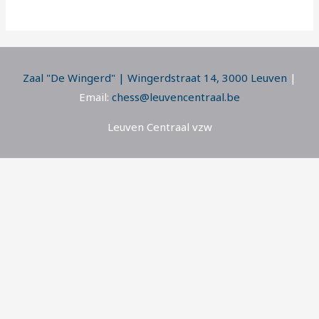
Zaal "De Wingerd" | Wingerdstraat 14, 3000 Leuven
|
Email:
chess@leuvencentraal.be
Leuven Centraal vzw