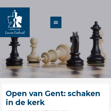
Spring
HOOFDMENU
naar
de
inhoud
Berichtnavigatie
Open van Gent: schaken
in de kerk