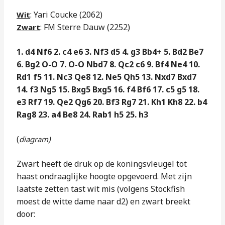
: Yari Coucke (2062)
Wit
: FM Sterre Dauw (2252)
Zwart
1. d4 Nf6 2. c4 e6 3. Nf3 d5 4. g3 Bb4+ 5. Bd2 Be7
6. Bg2 O-O 7. O-O Nbd7 8. Qc2 c6 9. Bf4 Ne4 10.
Rd1 f5 11. Nc3 Qe8 12. Ne5 Qh5 13. Nxd7 Bxd7
14. f3 Ng5 15. Bxg5 Bxg5 16. f4 Bf6 17. c5 g5 18.
e3 Rf7 19. Qe2 Qg6 20. Bf3 Rg7 21. Kh1 Kh8 22. b4
Rag8 23. a4 Be8 24. Rab1 h5 25. h3
(
diagram)
Zwart heeft de druk op de koningsvleugel tot
haast ondraaglijke hoogte opgevoerd. Met zijn
laatste zetten tast wit mis (volgens Stockfish
moest de witte dame naar d2) en zwart breekt
door: