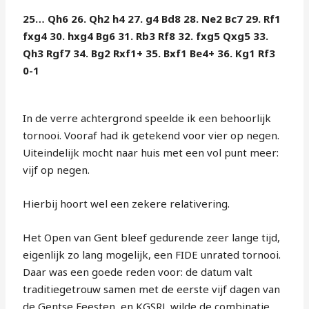
25… Qh6 26. Qh2 h4 27. g4 Bd8 28. Ne2 Bc7 29. Rf1
fxg4 30. hxg4 Bg6 31. Rb3 Rf8 32. fxg5 Qxg5 33.
Qh3 Rgf7 34. Bg2 Rxf1+ 35. Bxf1 Be4+ 36. Kg1 Rf3
0-1
In de verre achtergrond speelde ik een behoorlijk
tornooi. Vooraf had ik getekend voor vier op negen.
Uiteindelijk mocht naar huis met een vol punt meer:
vijf op negen.
Hierbij hoort wel een zekere relativering.
Het Open van Gent bleef gedurende zeer lange tijd,
eigenlijk zo lang mogelijk, een FIDE unrated tornooi.
Daar was een goede reden voor: de datum valt
traditiegetrouw samen met de eerste vijf dagen van
de Gentse Feesten, en KGSRL wilde de combinatie