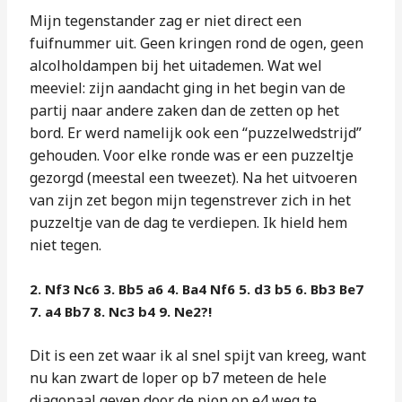
Mijn tegenstander zag er niet direct een
fuifnummer uit. Geen kringen rond de ogen, geen
alcolholdampen bij het uitademen. Wat wel
meeviel: zijn aandacht ging in het begin van de
partij naar andere zaken dan de zetten op het
bord. Er werd namelijk ook een “puzzelwedstrijd”
gehouden. Voor elke ronde was er een puzzeltje
gezorgd (meestal een tweezet). Na het uitvoeren
van zijn zet begon mijn tegenstrever zich in het
puzzeltje van de dag te verdiepen. Ik hield hem
niet tegen.
2. Nf3 Nc6 3. Bb5 a6 4. Ba4 Nf6 5. d3 b5 6. Bb3 Be7
7. a4 Bb7 8. Nc3 b4 9. Ne2?!
Dit is een zet waar ik al snel spijt van kreeg, want
nu kan zwart de loper op b7 meteen de hele
diagonaal geven door de pion op e4 weg te