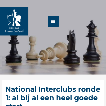
Spring
HOOFDMENU
naar
de
inhoud
Berichtnavigatie
National Interclubs ronde
1: al bij al een heel goede