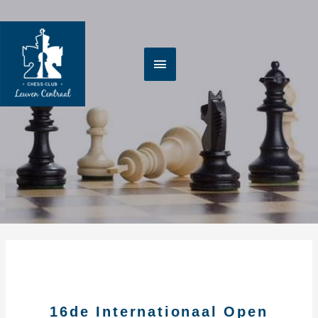
Spring
HOOFDMENU
naar
de
inhoud
16de Internationaal Open