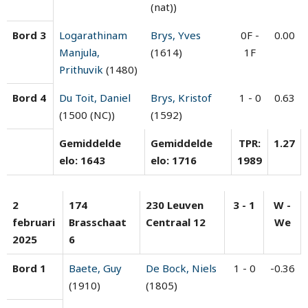
(nat))
Bord 3
Logarathinam
Brys, Yves
0F -
0.00
Manjula,
(1614)
1F
Prithuvik
(1480)
Bord 4
Du Toit, Daniel
Brys, Kristof
1 - 0
0.63
(1500 (NC))
(1592)
Gemiddelde
Gemiddelde
TPR:
1.27
elo: 1643
elo: 1716
1989
2
174
230 Leuven
3 - 1
W -
februari
Brasschaat
Centraal 12
We
2025
6
Bord 1
Baete, Guy
De Bock, Niels
1 - 0
-0.36
(1910)
(1805)