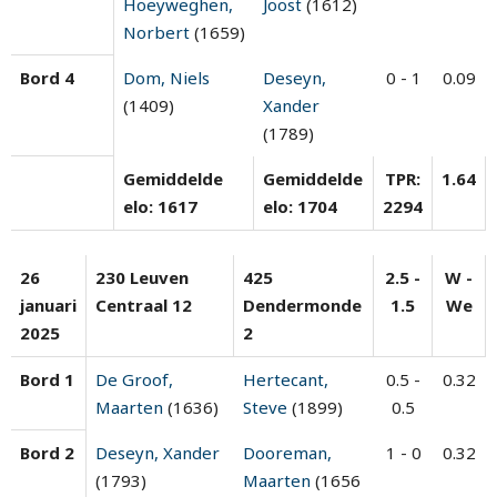
Hoeyweghen,
Joost
(1612)
Norbert
(1659)
Bord 4
Dom, Niels
Deseyn,
0 - 1
0.09
(1409)
Xander
(1789)
Gemiddelde
Gemiddelde
TPR:
1.64
elo: 1617
elo: 1704
2294
26
230 Leuven
425
2.5 -
W -
januari
Centraal 12
Dendermonde
1.5
We
2025
2
Bord 1
De Groof,
Hertecant,
0.5 -
0.32
Maarten
(1636)
Steve
(1899)
0.5
Bord 2
Deseyn, Xander
Dooreman,
1 - 0
0.32
(1793)
Maarten
(1656