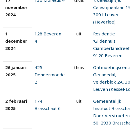
17
130 Moretus 4
thuis
't Celestijntje,
november
Celestijnenlaan 19
2024
3001 Leuven
(Heverlee)
1
128 Beveren
uit
Residentie
december
4
'Gildenhuis',
2024
Ciamberlanidreef
9120 Beveren
26 januari
425
thuis
Ontmoetingscen
2025
Dendermonde
Genadedal,
2
Velderblok 2A, 3
Leuven (Kessel-Lo
2 februari
174
uit
Gemeentelijk
2025
Brasschaat 6
Instituut Brasscha
Door Verstraeten
50, 2930 Brassch