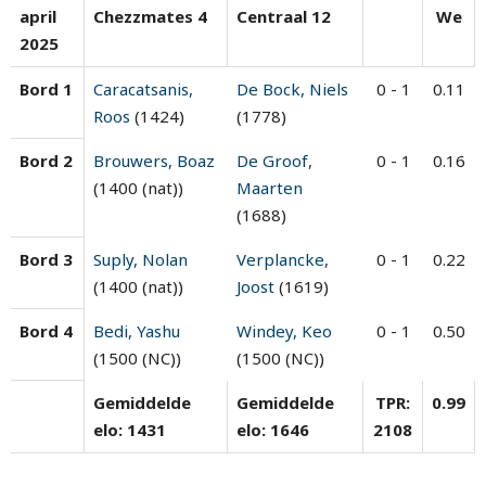
april
Chezzmates 4
Centraal 12
We
2025
Bord 1
Caracatsanis,
De Bock, Niels
0 - 1
0.11
Roos
(1424)
(1778)
Bord 2
Brouwers, Boaz
De Groof,
0 - 1
0.16
(1400 (nat))
Maarten
(1688)
Bord 3
Suply, Nolan
Verplancke,
0 - 1
0.22
(1400 (nat))
Joost
(1619)
Bord 4
Bedi, Yashu
Windey, Keo
0 - 1
0.50
(1500 (NC))
(1500 (NC))
Gemiddelde
Gemiddelde
TPR:
0.99
elo: 1431
elo: 1646
2108