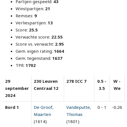
Partijen gespeeld:
43
Winstpartijen:
21
Remises:
9
Verliespartijen:
13
Score:
25.5
Verwachte score:
22.55
Score vs. verwacht:
2.95
Gem. eigen rating:
1664
Gem. tegenstand:
1637
TPR:
1702
29
230 Leuven
278 ICC 7
0.5 -
W -
september
Centraal 12
3.5
We
2024
Bord 1
De Groof,
Vandeputte,
0 - 1
-0.26
Maarten
Thomas
(1614)
(1801)