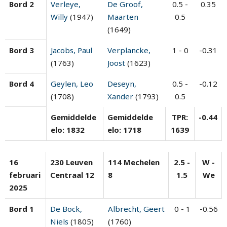
Bord 2
Verleye,
De Groof,
0.5 -
0.35
Willy
(1947)
Maarten
0.5
(1649)
Bord 3
Jacobs, Paul
Verplancke,
1 - 0
-0.31
(1763)
Joost
(1623)
Bord 4
Geylen, Leo
Deseyn,
0.5 -
-0.12
(1708)
Xander
(1793)
0.5
Gemiddelde
Gemiddelde
TPR:
-0.44
elo: 1832
elo: 1718
1639
16
230 Leuven
114 Mechelen
2.5 -
W -
februari
Centraal 12
8
1.5
We
2025
Bord 1
De Bock,
Albrecht, Geert
0 - 1
-0.56
Niels
(1805)
(1760)