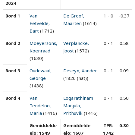
2024
Bord 1
Van
De Groof,
1 - 0
-0.37
Eetvelde,
Maarten
(1614)
Bart
(1712)
Bord 2
Moeyersons,
Verplancke,
0 - 1
0.58
Koenraad
Joost
(1572)
(1630)
Bord 3
Oudewaal,
Deseyn, Xander
0 - 1
0.09
George
(1826 (nat))
(1438)
Bord 4
Van
Logarathinam
0 - 1
0.50
Tendeloo,
Manjula,
Maria
(1416)
Prithuvik
(1416)
Gemiddelde
Gemiddelde
TPR:
0.80
elo: 1549
elo: 1607
1742