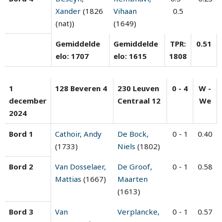
Xander
(1826
Vihaan
0.5
(nat))
(1649)
Gemiddelde
Gemiddelde
TPR:
0.51
elo: 1707
elo: 1615
1808
1
128 Beveren 4
230 Leuven
0 - 4
W -
december
Centraal 12
We
2024
Bord 1
Cathoir, Andy
De Bock,
0 - 1
0.40
(1733)
Niels
(1802)
Bord 2
Van Dosselaer,
De Groof,
0 - 1
0.58
Mattias
(1667)
Maarten
(1613)
Bord 3
Van
Verplancke,
0 - 1
0.57