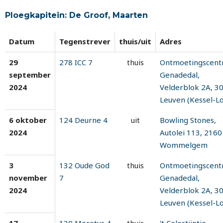
Ploegkapitein: De Groof, Maarten
Datum
Tegenstrever
thuis/uit
Adres
29
278 ICC 7
thuis
Ontmoetingscen
september
Genadedal,
2024
Velderblok 2A, 3
Leuven (Kessel-Lo
6 oktober
124 Deurne 4
uit
Bowling Stones,
2024
Autolei 113, 2160
Wommelgem
3
132 Oude God
thuis
Ontmoetingscen
november
7
Genadedal,
2024
Velderblok 2A, 3
Leuven (Kessel-Lo