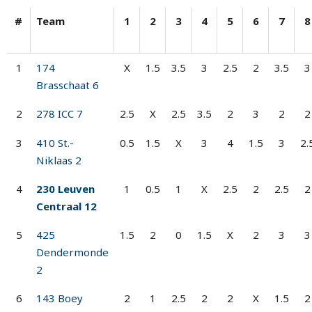
#
Team
1
2
3
4
5
6
7
8
1
174
X
1.5
3.5
3
2.5
2
3.5
3
Brasschaat 6
2
278 ICC 7
2.5
X
2.5
3.5
2
3
2
2
3
410 St.-
0.5
1.5
X
3
4
1.5
3
2.
Niklaas 2
4
230 Leuven
1
0.5
1
X
2.5
2
2.5
2
Centraal 12
5
425
1.5
2
0
1.5
X
2
3
3
Dendermonde
2
6
143 Boey
2
1
2.5
2
2
X
1.5
2