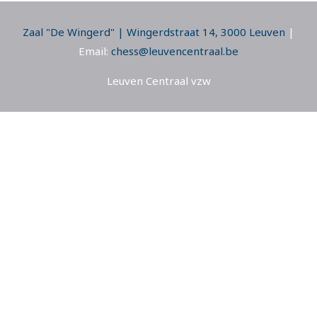
Zaal "De Wingerd" | Wingerdstraat 14, 3000 Leuven
|
Email:
chess@leuvencentraal.be
Leuven Centraal vzw