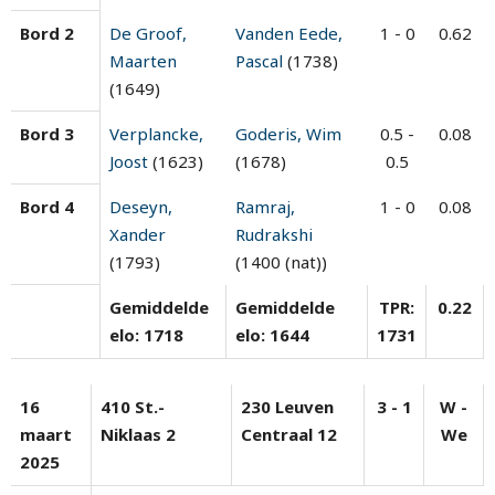
Bord 2
De Groof,
Vanden Eede,
1 - 0
0.62
Maarten
Pascal
(1738)
(1649)
Bord 3
Verplancke,
Goderis, Wim
0.5 -
0.08
Joost
(1623)
(1678)
0.5
Bord 4
Deseyn,
Ramraj,
1 - 0
0.08
Xander
Rudrakshi
(1793)
(1400 (nat))
Gemiddelde
Gemiddelde
TPR:
0.22
elo: 1718
elo: 1644
1731
16
410 St.-
230 Leuven
3 - 1
W -
maart
Niklaas 2
Centraal 12
We
2025