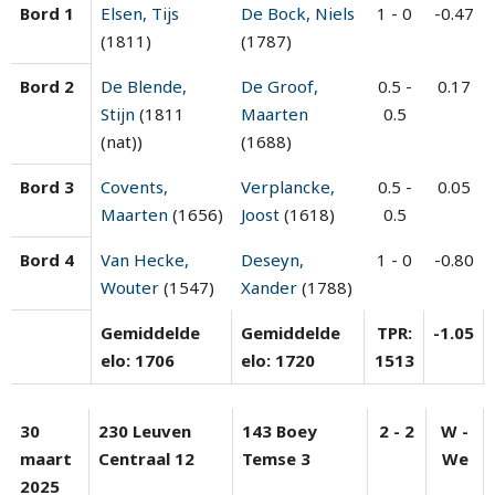
Bord 1
Elsen, Tijs
De Bock, Niels
1 - 0
-0.47
(1811)
(1787)
Bord 2
De Blende,
De Groof,
0.5 -
0.17
Stijn
(1811
Maarten
0.5
(nat))
(1688)
Bord 3
Covents,
Verplancke,
0.5 -
0.05
Maarten
(1656)
Joost
(1618)
0.5
Bord 4
Van Hecke,
Deseyn,
1 - 0
-0.80
Wouter
(1547)
Xander
(1788)
Gemiddelde
Gemiddelde
TPR:
-1.05
elo: 1706
elo: 1720
1513
30
230 Leuven
143 Boey
2 - 2
W -
maart
Centraal 12
Temse 3
We
2025