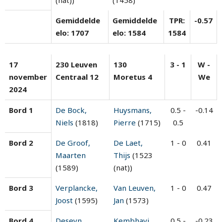
Gemiddelde
Gemiddelde
TPR:
-0.57
elo: 1707
elo: 1584
1584
17
230 Leuven
130
3 - 1
W -
november
Centraal 12
Moretus 4
We
2024
Bord 1
De Bock,
Huysmans,
0.5 -
-0.14
Niels
(1818)
Pierre
(1715)
0.5
Bord 2
De Groof,
De Laet,
1 - 0
0.41
Maarten
Thijs
(1523
(1589)
(nat))
Bord 3
Verplancke,
Van Leuven,
1 - 0
0.47
Joost
(1595)
Jan
(1573)
Bord 4
Deseyn,
Kembhavi,
0.5 -
-0.23