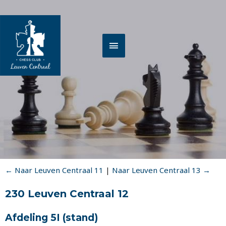
Spring
HOOFDMENU
naar
de
inhoud
← Naar Leuven Centraal 11
|
Naar Leuven Centraal 13 →
230 Leuven Centraal 12
Afdeling 5I
(stand)