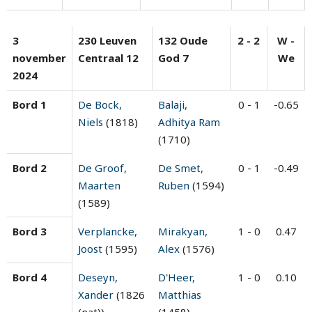
3
230 Leuven
132 Oude
2 - 2
W -
november
Centraal 12
God 7
We
2024
Bord 1
De Bock,
Balaji,
0 - 1
-0.65
Niels
(1818)
Adhitya Ram
(1710)
Bord 2
De Groof,
De Smet,
0 - 1
-0.49
Maarten
Ruben
(1594)
(1589)
Bord 3
Verplancke,
Mirakyan,
1 - 0
0.47
Joost
(1595)
Alex
(1576)
Bord 4
Deseyn,
D'Heer,
1 - 0
0.10
Xander
(1826
Matthias
(nat))
(1458)