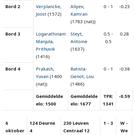
Bord 2
Verplancke,
Aliyev,
0 - 1
-0.23
Joost
(1572)
Kamran
(1783 (nat))
Bord 3
Logarathinam
Steyt,
0.5 -
0.28
Manjula,
Antoine
0.5
Prithuvik
(1637)
(1416)
Bord 4
Prakash,
Batista-
0 - 1
-0.38
Yuvan
(1400
Genot, Lou
(nat))
(1486)
Gemiddelde
Gemiddelde
TPR:
-0.59
elo: 1500
elo: 1677
1341
6
124 Deurne
230 Leuven
1 - 3
W -
oktober
4
Centraal 12
We