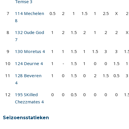
Temse 3
7
114 Mechelen
0.5
2
1
1.5
1
2.5
X
2
8
8
132 Oude God
1
2
1.5
2
1
2
2
X
7
9
130 Moretus 4
1
1
1.5
1
1.5
3
3
1.
10
124 Deurne 4
1
-
1.5
1
0
0
1.5
1
11
128 Beveren
1
0
1.5
0
2
1.5
0.5
3
4
12
195 SKilled
0
0
0.5
0
0
0
0
1.
Chezzmates 4
Seizoensstatieken