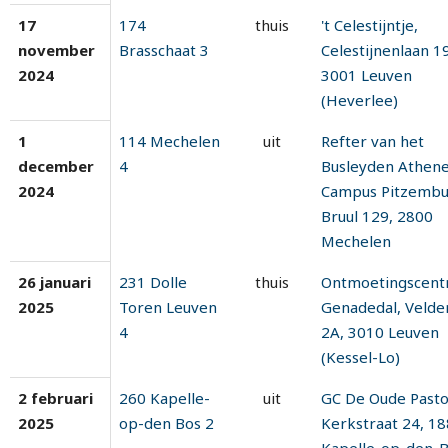
17
174
thuis
't Celestijntje,
november
Brasschaat 3
Celestijnenlaan 19
2024
3001 Leuven
(Heverlee)
1
114 Mechelen
uit
Refter van het
december
4
Busleyden Athen
2024
Campus Pitzembu
Bruul 129, 2800
Mechelen
26 januari
231 Dolle
thuis
Ontmoetingscen
2025
Toren Leuven
Genadedal, Velde
4
2A, 3010 Leuven
(Kessel-Lo)
2 februari
260 Kapelle-
uit
GC De Oude Pasto
2025
op-den Bos 2
Kerkstraat 24, 1