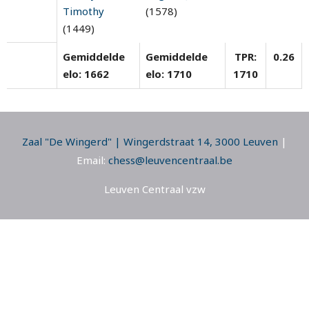
Timothy
(1578)
(1449)
Gemiddelde
Gemiddelde
TPR:
0.26
elo: 1662
elo: 1710
1710
Zaal "De Wingerd" | Wingerdstraat 14, 3000 Leuven
|
Email:
chess@leuvencentraal.be
Leuven Centraal vzw