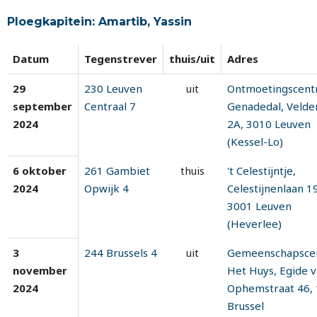
Ploegkapitein: Amartib, Yassin
Datum
Tegenstrever
thuis/uit
Adres
29
230 Leuven
uit
Ontmoetingscen
september
Centraal 7
Genadedal, Velde
2024
2A, 3010 Leuven
(Kessel-Lo)
6 oktober
261 Gambiet
thuis
't Celestijntje,
2024
Opwijk 4
Celestijnenlaan 19
3001 Leuven
(Heverlee)
3
244 Brussels 4
uit
Gemeenschapsce
november
Het Huys, Egide 
2024
Ophemstraat 46,
Brussel