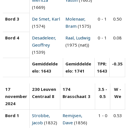
(1669)
Bord 3
De Smet, Karl
Molenaar,
0 - 1
0.50
(1574)
Bram
(1575)
Bord 4
Desadeleer,
Raal, Ludwig
0 - 1
0.08
Geoffrey
(1975 (nat))
(1539)
Gemiddelde
Gemiddelde
TPR:
-0.35
elo: 1643
elo: 1741
1643
17
230 Leuven
174
3.5 -
W -
november
Centraal 8
Brasschaat 3
0.5
We
2024
Bord 1
Strobbe,
Remijsen,
1 - 0
0.53
Jacob
(1832)
Dave
(1856)