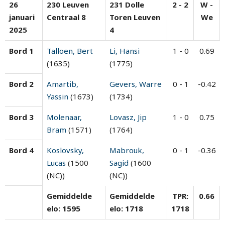
26
230 Leuven
231 Dolle
2 - 2
W -
januari
Centraal 8
Toren Leuven
We
2025
4
Bord 1
Talloen, Bert
Li, Hansi
1 - 0
0.69
(1635)
(1775)
Bord 2
Amartib,
Gevers, Warre
0 - 1
-0.42
Yassin
(1673)
(1734)
Bord 3
Molenaar,
Lovasz, Jip
1 - 0
0.75
Bram
(1571)
(1764)
Bord 4
Koslovsky,
Mabrouk,
0 - 1
-0.36
Lucas
(1500
Sagid
(1600
(NC))
(NC))
Gemiddelde
Gemiddelde
TPR:
0.66
elo: 1595
elo: 1718
1718