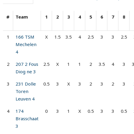
#
Team
1
2
3
4
5
6
7
8
1
166 TSM
X
1.5
3.5
4
2.5
3
3
2.5
Mechelen
4
2
207 2 Fous
2.5
X
1
1
2
3.5
4
3
3
Diog ne 3
3
231 Dolle
0.5
3
X
3
2
3
2
3
Toren
Leuven 4
4
174
0
3
1
X
0.5
3
3
0.5
Brasschaat
3