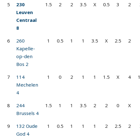
5
230
1.5
2
2
3.5
X
0.5
3
2
Leuven
Centraal
8
6
260
1
0.5
1
1
3.5
X
2.5
2
Kapelle-
op-den
Bos 2
7
114
1
0
2
1
1
1.5
X
4
1
Mechelen
4
8
244
1.5
1
1
3.5
2
2
0
X
Brussels 4
9
132 Oude
1
0.5
1
1
1
2
2.5
2
God 4