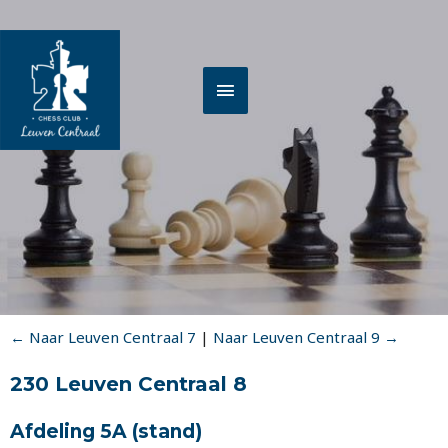
Spring
HOOFDMENU
naar
de
inhoud
← Naar Leuven Centraal 7
|
Naar Leuven Centraal 9 →
230 Leuven Centraal 8
Afdeling 5A
(stand)