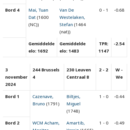
Bord 4
Mai, Tuan
Van De
0 - 1
-0.68
Dat
(1600
Westelaken,
(NC))
Stefan
(1464
(nat))
Gemiddelde
Gemiddelde
TPR:
-2.54
elo: 1692
elo: 1483
1147
3
244 Brussels
230 Leuven
2 - 2
W -
november
4
Centraal 8
We
2024
Bord 1
Cazenave,
Biltjes,
1 - 0
-0.44
Bruno
(1791)
Miguel
(1748)
Bord 2
WCM Acham,
Amartib,
1 - 0
-0.49
Meritza
Yassin
(1665)