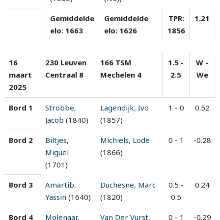
Gemiddelde
Gemiddelde
TPR:
1.21
elo: 1663
elo: 1626
1856
16
230 Leuven
166 TSM
1.5 -
W -
maart
Centraal 8
Mechelen 4
2.5
We
2025
Bord 1
Strobbe,
Lagendijk, Ivo
1 - 0
0.52
Jacob
(1840)
(1857)
Bord 2
Biltjes,
Michiels, Lode
0 - 1
-0.28
Miguel
(1866)
(1701)
Bord 3
Amartib,
Duchesne, Marc
0.5 -
0.24
Yassin
(1640)
(1820)
0.5
Bord 4
Molenaar,
Van Der Vurst,
0 - 1
-0.29