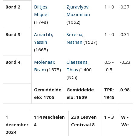
Bord 2
Biltjes,
Zjuravlyov,
1 - 0
0.37
Miguel
Maximilian
(1748)
(1652)
Bord 3
Amartib,
Seresia,
1 - 0
0.31
Yassin
Nathan
(1527)
(1665)
Bord 4
Molenaar,
Claessens,
0.5 -
-0.23
Bram
(1575)
Thias
(1400
0.5
(NC))
Gemiddelde
Gemiddelde
TPR:
0.98
elo: 1705
elo: 1609
1945
1
114 Mechelen
230 Leuven
1 - 3
W -
december
4
Centraal 8
We
2024