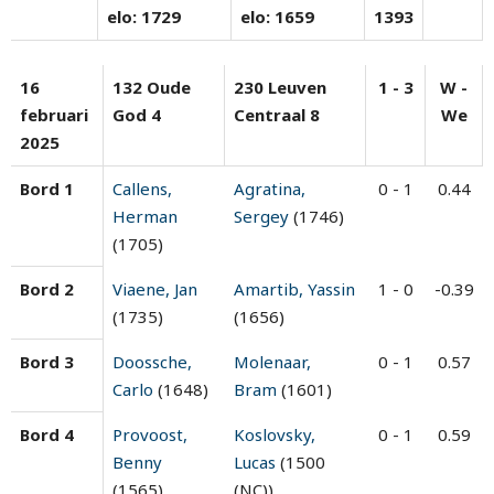
elo: 1729
elo: 1659
1393
16
132 Oude
230 Leuven
1 - 3
W -
februari
God 4
Centraal 8
We
2025
Bord 1
Callens,
Agratina,
0 - 1
0.44
Herman
Sergey
(1746)
(1705)
Bord 2
Viaene, Jan
Amartib, Yassin
1 - 0
-0.39
(1735)
(1656)
Bord 3
Doossche,
Molenaar,
0 - 1
0.57
Carlo
(1648)
Bram
(1601)
Bord 4
Provoost,
Koslovsky,
0 - 1
0.59
Benny
Lucas
(1500
(1565)
(NC))