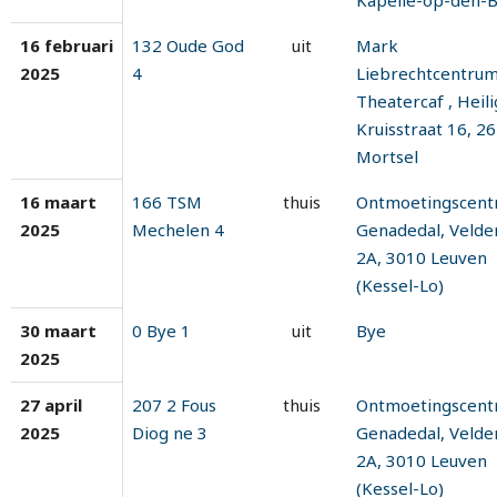
Kapelle-op-den-
16 februari
132 Oude God
uit
Mark
2025
4
Liebrechtcentru
Theatercaf , Heili
Kruisstraat 16, 2
Mortsel
16 maart
166 TSM
thuis
Ontmoetingscen
2025
Mechelen 4
Genadedal, Velde
2A, 3010 Leuven
(Kessel-Lo)
30 maart
0 Bye 1
uit
Bye
2025
27 april
207 2 Fous
thuis
Ontmoetingscen
2025
Diog ne 3
Genadedal, Velde
2A, 3010 Leuven
(Kessel-Lo)