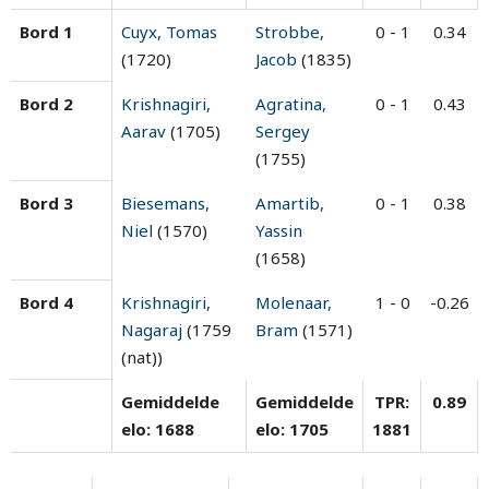
Bord 1
Cuyx, Tomas
Strobbe,
0 - 1
0.34
(1720)
Jacob
(1835)
Bord 2
Krishnagiri,
Agratina,
0 - 1
0.43
Aarav
(1705)
Sergey
(1755)
Bord 3
Biesemans,
Amartib,
0 - 1
0.38
Niel
(1570)
Yassin
(1658)
Bord 4
Krishnagiri,
Molenaar,
1 - 0
-0.26
Nagaraj
(1759
Bram
(1571)
(nat))
Gemiddelde
Gemiddelde
TPR:
0.89
elo: 1688
elo: 1705
1881