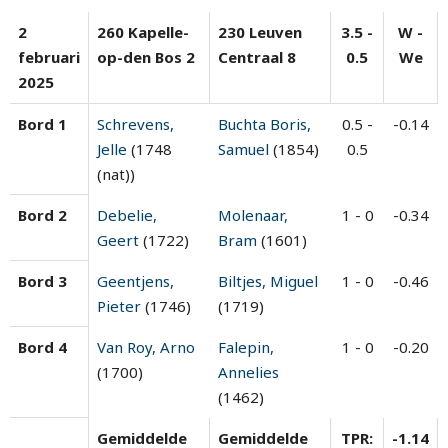
2
260 Kapelle-
230 Leuven
3.5 -
W -
februari
op-den Bos 2
Centraal 8
0.5
We
2025
Bord 1
Schrevens,
Buchta Boris,
0.5 -
-0.14
Jelle
(1748
Samuel
(1854)
0.5
(nat))
Bord 2
Debelie,
Molenaar,
1 - 0
-0.34
Geert
(1722)
Bram
(1601)
Bord 3
Geentjens,
Biltjes, Miguel
1 - 0
-0.46
Pieter
(1746)
(1719)
Bord 4
Van Roy, Arno
Falepin,
1 - 0
-0.20
(1700)
Annelies
(1462)
Gemiddelde
Gemiddelde
TPR:
-1.14