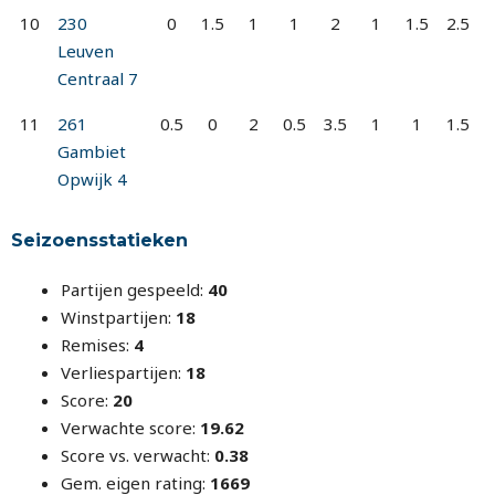
10
230
0
1.5
1
1
2
1
1.5
2.5
Leuven
Centraal 7
11
261
0.5
0
2
0.5
3.5
1
1
1.5
Gambiet
Opwijk 4
Seizoensstatieken
Partijen gespeeld:
40
Winstpartijen:
18
Remises:
4
Verliespartijen:
18
Score:
20
Verwachte score:
19.62
Score vs. verwacht:
0.38
Gem. eigen rating:
1669