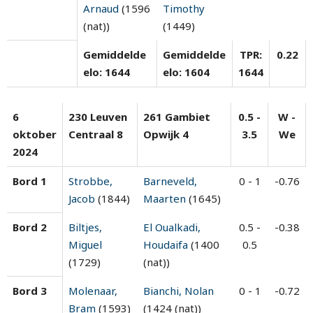
Arnaud
(1596
Timothy
(nat))
(1449)
Gemiddelde
Gemiddelde
TPR:
0.22
elo: 1644
elo: 1604
1644
6
230 Leuven
261 Gambiet
0.5 -
W -
oktober
Centraal 8
Opwijk 4
3.5
We
2024
Bord 1
Strobbe,
Barneveld,
0 - 1
-0.76
Jacob
(1844)
Maarten
(1645)
Bord 2
Biltjes,
El Oualkadi,
0.5 -
-0.38
Miguel
Houdaifa
(1400
0.5
(1729)
(nat))
Bord 3
Molenaar,
Bianchi, Nolan
0 - 1
-0.72
Bram
(1593)
(1424 (nat))