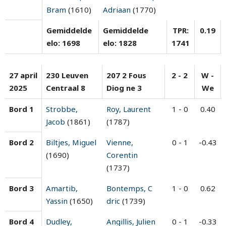
Bram
(1610)
Adriaan
(1770)
Gemiddelde
Gemiddelde
TPR:
0.19
elo: 1698
elo: 1828
1741
27 april
230 Leuven
207 2 Fous
2 - 2
W -
2025
Centraal 8
Diog ne 3
We
Bord 1
Strobbe,
Roy, Laurent
1 - 0
0.40
Jacob
(1861)
(1787)
Bord 2
Biltjes, Miguel
Vienne,
0 - 1
-0.43
(1690)
Corentin
(1737)
Bord 3
Amartib,
Bontemps, C
1 - 0
0.62
Yassin
(1650)
dric
(1739)
Bord 4
Dudley,
Angillis, Julien
0 - 1
-0.33