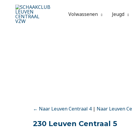
Spring
naar
Volwassenen
Jeugd
de
inhoud
← Naar Leuven Centraal 4
|
Naar Leuven Ce
230 Leuven Centraal 5