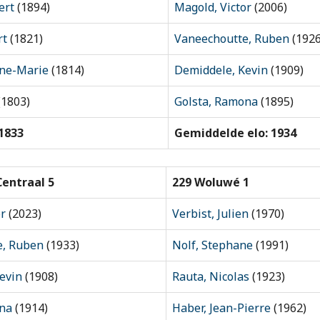
ert
(1894)
Magold, Victor
(2006)
rt
(1821)
Vaneechoutte, Ruben
(1926
ne-Marie
(1814)
Demiddele, Kevin
(1909)
(1803)
Golsta, Ramona
(1895)
1833
Gemiddelde elo: 1934
Centraal 5
229 Woluwé 1
or
(2023)
Verbist, Julien
(1970)
e, Ruben
(1933)
Nolf, Stephane
(1991)
evin
(1908)
Rauta, Nicolas
(1923)
ona
(1914)
Haber, Jean-Pierre
(1962)