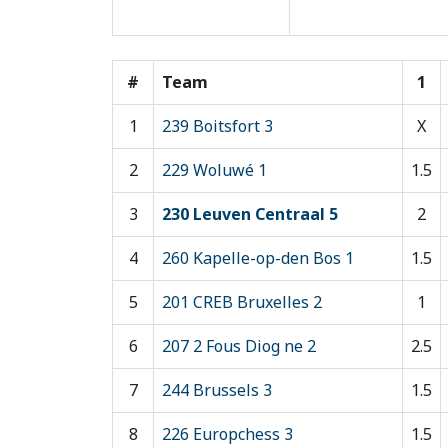
#
Team
1
1
239 Boitsfort 3
X
2
229 Woluwé 1
1.5
3
230 Leuven Centraal 5
2
4
260 Kapelle-op-den Bos 1
1.5
5
201 CREB Bruxelles 2
1
6
207 2 Fous Diog ne 2
2.5
7
244 Brussels 3
1.5
8
226 Europchess 3
1.5