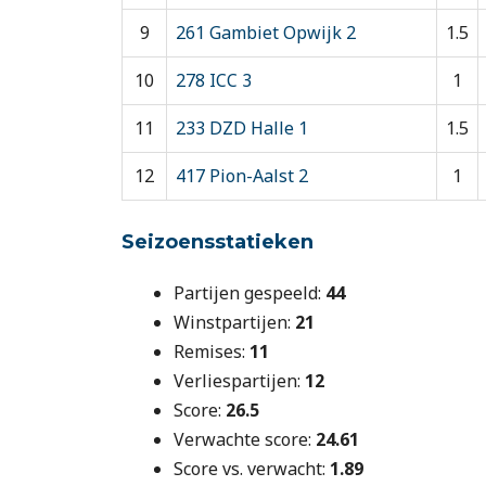
9
261 Gambiet Opwijk 2
1.5
10
278 ICC 3
1
11
233 DZD Halle 1
1.5
12
417 Pion-Aalst 2
1
Seizoensstatieken
Partijen gespeeld:
44
Winstpartijen:
21
Remises:
11
Verliespartijen:
12
Score:
26.5
Verwachte score:
24.61
Score vs. verwacht:
1.89