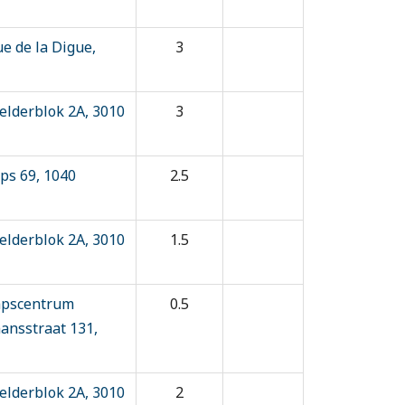
e de la Digue,
3
lderblok 2A, 3010
3
ps 69, 1040
2.5
lderblok 2A, 3010
1.5
apscentrum
0.5
nsstraat 131,
lderblok 2A, 3010
2