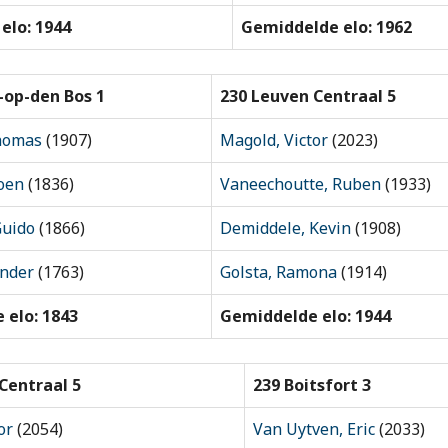
elo: 1944
Gemiddelde elo: 1962
-op-den Bos 1
230 Leuven Centraal 5
homas
(1907)
Magold, Victor
(2023)
oen
(1836)
Vaneechoutte, Ruben
(1933)
Guido
(1866)
Demiddele, Kevin
(1908)
ander
(1763)
Golsta, Ramona
(1914)
 elo: 1843
Gemiddelde elo: 1944
Centraal 5
239 Boitsfort 3
or
(2054)
Van Uytven, Eric
(2033)