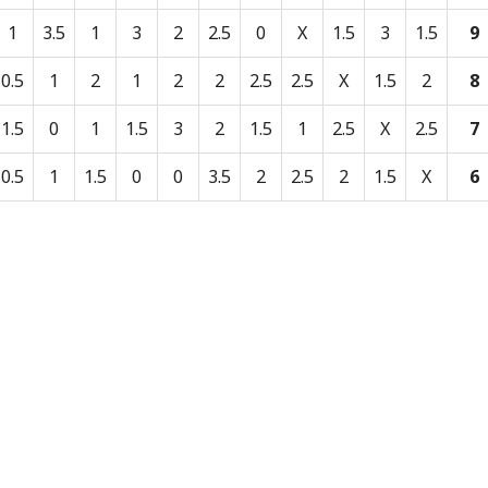
1
3.5
1
3
2
2.5
0
X
1.5
3
1.5
9
0.5
1
2
1
2
2
2.5
2.5
X
1.5
2
8
1.5
0
1
1.5
3
2
1.5
1
2.5
X
2.5
7
0.5
1
1.5
0
0
3.5
2
2.5
2
1.5
X
6