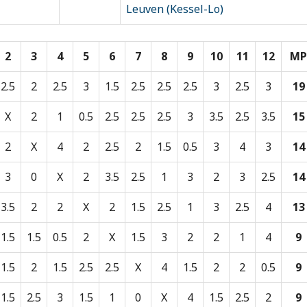
Leuven (Kessel-Lo)
2
3
4
5
6
7
8
9
10
11
12
MP
2.5
2
2.5
3
1.5
2.5
2.5
2.5
3
2.5
3
19
X
2
1
0.5
2.5
2.5
2.5
3
3.5
2.5
3.5
15
2
X
4
2
2.5
2
1.5
0.5
3
4
3
14
3
0
X
2
3.5
2.5
1
3
2
3
2.5
14
3.5
2
2
X
2
1.5
2.5
1
3
2.5
4
13
1.5
1.5
0.5
2
X
1.5
3
2
2
1
4
9
1.5
2
1.5
2.5
2.5
X
4
1.5
2
2
0.5
9
1.5
2.5
3
1.5
1
0
X
4
1.5
2.5
2
9