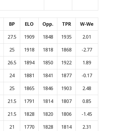
BP
ELO
Opp.
TPR
W-We
27.5
1909
1848
1935
2.01
25
1918
1818
1868
-2.77
26.5
1894
1850
1922
1.89
24
1881
1841
1877
-0.17
25
1865
1846
1903
2.48
21.5
1791
1814
1807
0.85
21.5
1828
1820
1806
-1.45
21
1770
1828
1814
2.31