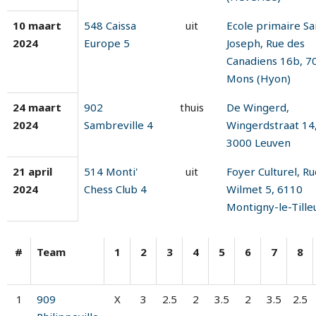
10 maart
548 Caissa
uit
Ecole primaire Sa
2024
Europe 5
Joseph, Rue des
Canadiens 16b, 7
Mons (Hyon)
24 maart
902
thuis
De Wingerd,
2024
Sambreville 4
Wingerdstraat 14
3000 Leuven
21 april
514 Monti'
uit
Foyer Culturel, Ru
2024
Chess Club 4
Wilmet 5, 6110
Montigny-le-Tille
#
Team
1
2
3
4
5
6
7
8
1
909
X
3
2.5
2
3.5
2
3.5
2.5