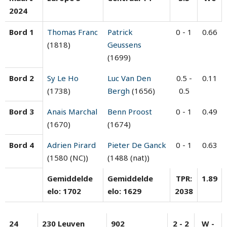
2024
Bord 1
Thomas Franc
Patrick
0 - 1
0.66
(1818)
Geussens
(1699)
Bord 2
Sy Le Ho
Luc Van Den
0.5 -
0.11
(1738)
Bergh
(1656)
0.5
Bord 3
Anais Marchal
Benn Proost
0 - 1
0.49
(1670)
(1674)
Bord 4
Adrien Pirard
Pieter De Ganck
0 - 1
0.63
(1580 (NC))
(1488 (nat))
Gemiddelde
Gemiddelde
TPR:
1.89
elo: 1702
elo: 1629
2038
24
230 Leuven
902
2 - 2
W -