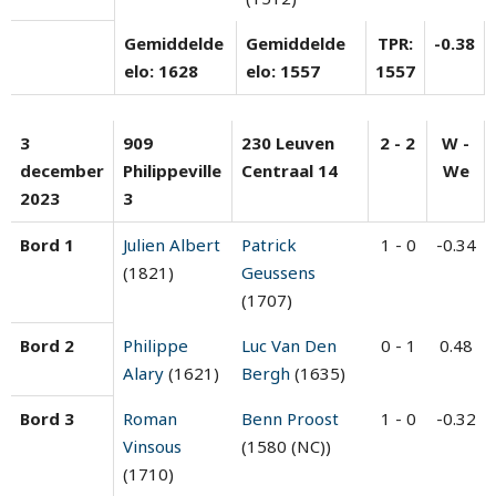
Gemiddelde
Gemiddelde
TPR:
-0.38
elo: 1628
elo: 1557
1557
3
909
230 Leuven
2 - 2
W -
december
Philippeville
Centraal 14
We
2023
3
Bord 1
Julien Albert
Patrick
1 - 0
-0.34
(1821)
Geussens
(1707)
Bord 2
Philippe
Luc Van Den
0 - 1
0.48
Alary
(1621)
Bergh
(1635)
Bord 3
Roman
Benn Proost
1 - 0
-0.32
Vinsous
(1580 (NC))
(1710)