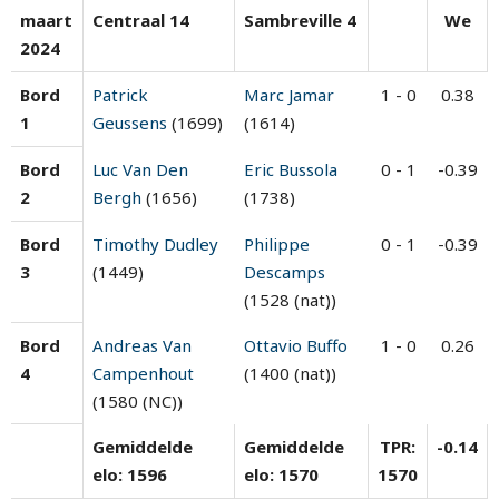
maart
Centraal 14
Sambreville 4
We
2024
Bord
Patrick
Marc Jamar
1 - 0
0.38
1
Geussens
(1699)
(1614)
Bord
Luc Van Den
Eric Bussola
0 - 1
-0.39
2
Bergh
(1656)
(1738)
Bord
Timothy Dudley
Philippe
0 - 1
-0.39
3
(1449)
Descamps
(1528 (nat))
Bord
Andreas Van
Ottavio Buffo
1 - 0
0.26
4
Campenhout
(1400 (nat))
(1580 (NC))
Gemiddelde
Gemiddelde
TPR:
-0.14
elo: 1596
elo: 1570
1570