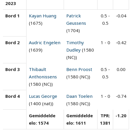
2023
Bord 1
Kayan Huang
Patrick
0.5 -
-0.04
(1675)
Geussens
0.5
(1704)
Bord 2
Audric Engelen
Timothy
1 - 0
-0.42
(1639)
Dudley
(1580
(NC))
Bord 3
Thibault
Benn Proost
0.5 -
0.00
Anthonissens
(1580 (NC))
0.5
(1580 (NC))
Bord 4
Lucas George
Daan Toelen
1 - 0
-0.74
(1400 (nat))
(1580 (NC))
Gemiddelde
Gemiddelde
TPR:
-1.20
elo: 1574
elo: 1611
1381