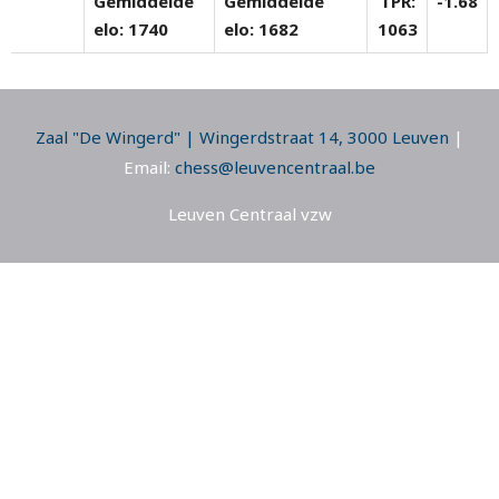
Gemiddelde
Gemiddelde
TPR:
-1.68
elo: 1740
elo: 1682
1063
Zaal "De Wingerd" | Wingerdstraat 14, 3000 Leuven
|
Email:
chess@leuvencentraal.be
Leuven Centraal vzw