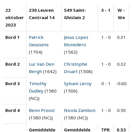
22
230 Leuven
549 Saint-
3 - 1
W -
oktober
Centraal 14
Ghislain 2
We
2023
Bord 1
Patrick
Jesus Lopez
1 - 0
0.31
Geussens
Monedero
(1704)
(1562)
Bord 2
Luc Van Den
Christophe
1 - 0
0.32
Bergh
(1642)
Druart
(1508)
Bord 3
Timothy
Sylvain Leroy
0 - 1
-0.60
Dudley
(1580
(1506)
(NC))
Bord 4
Benn Proost
Nicola Zambon
1 - 0
0.50
(1580 (NC))
(1580 (NC))
Gemiddelde
Gemiddelde
TPR:
0.53