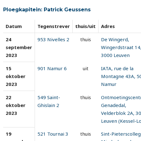
Ploegkapitein: Patrick Geussens
Datum
Tegenstrever
thuis/uit
Adres
24
953 Nivelles 2
thuis
De Wingerd,
september
Wingerdstraat 14
2023
3000 Leuven
15
901 Namur 6
uit
IATA, rue de la
oktober
Montagne 43A, 5
2023
Namur
22
549 Saint-
thuis
Ontmoetingscen
oktober
Ghislain 2
Genadedal,
2023
Velderblok 2A, 3
Leuven (Kessel-Lo
19
521 Tournai 3
thuis
Sint-Pieterscolleg