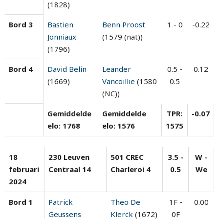
(1828)
Bord 3
Bastien
Benn Proost
1 - 0
-0.22
Jonniaux
(1579 (nat))
(1796)
Bord 4
David Belin
Leander
0.5 -
0.12
(1669)
Vancoillie
(1580
0.5
(NC))
Gemiddelde
Gemiddelde
TPR:
-0.07
elo: 1768
elo: 1576
1575
18
230 Leuven
501 CREC
3.5 -
W -
februari
Centraal 14
Charleroi 4
0.5
We
2024
Bord 1
Patrick
Theo De
1F -
0.00
Geussens
Klerck
(1672)
0F