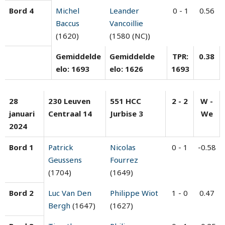
Bord 4
Michel
Leander
0 - 1
0.56
Baccus
Vancoillie
(1620)
(1580 (NC))
Gemiddelde
Gemiddelde
TPR:
0.38
elo: 1693
elo: 1626
1693
28
230 Leuven
551 HCC
2 - 2
W -
januari
Centraal 14
Jurbise 3
We
2024
Bord 1
Patrick
Nicolas
0 - 1
-0.58
Geussens
Fourrez
(1704)
(1649)
Bord 2
Luc Van Den
Philippe Wiot
1 - 0
0.47
Bergh
(1647)
(1627)