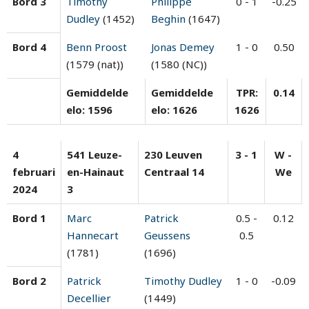
Bord 3
Timothy
Philippe
0 - 1
-0.25
Dudley
(1452)
Beghin
(1647)
Bord 4
Benn Proost
Jonas Demey
1 - 0
0.50
(1579 (nat))
(1580 (NC))
Gemiddelde
Gemiddelde
TPR:
0.14
elo: 1596
elo: 1626
1626
4
541 Leuze-
230 Leuven
3 - 1
W -
februari
en-Hainaut
Centraal 14
We
2024
3
Bord 1
Marc
Patrick
0.5 -
0.12
Hannecart
Geussens
0.5
(1781)
(1696)
Bord 2
Patrick
Timothy Dudley
1 - 0
-0.09
Decellier
(1449)