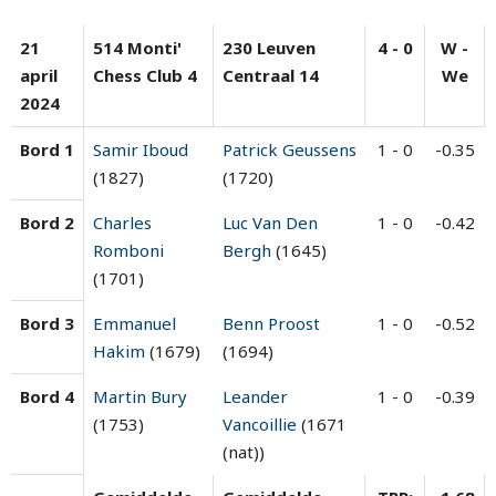
21
514 Monti'
230 Leuven
4 - 0
W -
april
Chess Club 4
Centraal 14
We
2024
Bord 1
Samir Iboud
Patrick Geussens
1 - 0
-0.35
(1827)
(1720)
Bord 2
Charles
Luc Van Den
1 - 0
-0.42
Romboni
Bergh
(1645)
(1701)
Bord 3
Emmanuel
Benn Proost
1 - 0
-0.52
Hakim
(1679)
(1694)
Bord 4
Martin Bury
Leander
1 - 0
-0.39
(1753)
Vancoillie
(1671
(nat))