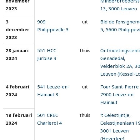
november
Minderbroederss
2023
13, 3000 Leuven
3
909
uit
Bld de l'ensignem
december
Philippeville 3
5, 5600 Philippevi
2023
28 januari
551 HCC
thuis
Ontmoetingscen
2024
Jurbise 3
Genadedal,
Velderblok 2A, 3
Leuven (Kessel-Lo
4 februari
541 Leuze-en-
uit
Tour Saint-Pierre
2024
Hainaut 3
7900 Leuze-en-
Hainaut
18 februari
501 CREC
thuis
't Celestijntje,
2024
Charleroi 4
Celestijnenlaan 19
3001 Leuven
(Heverlee)