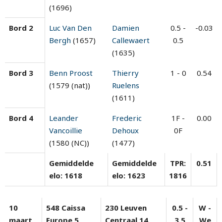
(1696)
Bord 2
Luc Van Den
Damien
0.5 -
-0.03
Bergh
(1657)
Callewaert
0.5
(1635)
Bord 3
Benn Proost
Thierry
1 - 0
0.54
(1579 (nat))
Ruelens
(1611)
Bord 4
Leander
Frederic
1F -
0.00
Vancoillie
Dehoux
0F
(1580 (NC))
(1477)
Gemiddelde
Gemiddelde
TPR:
0.51
elo: 1618
elo: 1623
1816
10
548 Caissa
230 Leuven
0.5 -
W -
maart
Europe 5
Centraal 14
3.5
We