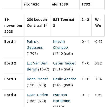
elo: 1626
elo: 1539
1732
19
230 Leuven
521 Tournai
2 - 2
W -
november
Centraal 14
3
We
2023
Bord 1
Patrick
Khevin
0 - 1
-0.45
Geussens
Chundoo
(1707)
(1740 (nat))
Bord 2
Luc Van Den
Gabin Taquet
1 - 0
0.32
Bergh
(1647)
(1514 (nat))
Bord 3
Benn Proost
Basile Agache
1 - 0
0.34
(1580 (NC))
(1463 (nat))
Bord 4
Daan Toelen
Esteban
0 - 1
-0.59
(1580 (NC))
Hardenne
(1512)