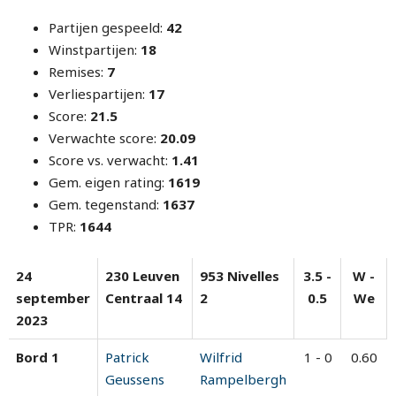
Partijen gespeeld:
42
Winstpartijen:
18
Remises:
7
Verliespartijen:
17
Score:
21.5
Verwachte score:
20.09
Score vs. verwacht:
1.41
Gem. eigen rating:
1619
Gem. tegenstand:
1637
TPR:
1644
24
230 Leuven
953 Nivelles
3.5 -
W -
september
Centraal 14
2
0.5
We
2023
Bord 1
Patrick
Wilfrid
1 - 0
0.60
Geussens
Rampelbergh