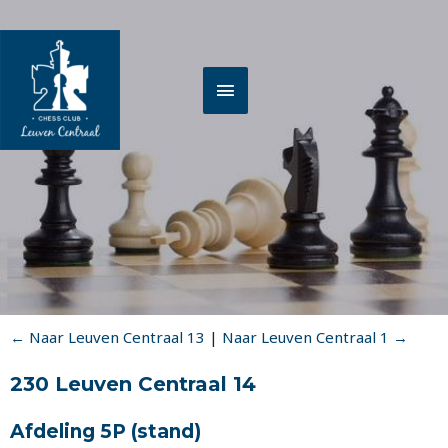
Spring
HOOFDMENU
naar
de
inhoud
← Naar Leuven Centraal 13
|
Naar Leuven Centraal 1 →
230 Leuven Centraal 14
Afdeling 5P
(stand)