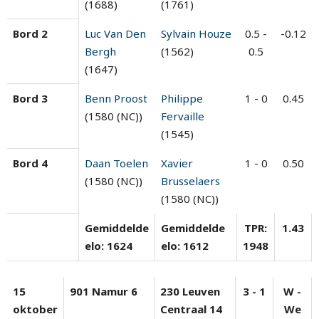
(1688)
(1761)
Bord 2
Luc Van Den
Sylvain Houze
0.5 -
-0.12
Bergh
(1562)
0.5
(1647)
Bord 3
Benn Proost
Philippe
1 - 0
0.45
(1580 (NC))
Fervaille
(1545)
Bord 4
Daan Toelen
Xavier
1 - 0
0.50
(1580 (NC))
Brusselaers
(1580 (NC))
Gemiddelde
Gemiddelde
TPR:
1.43
elo: 1624
elo: 1612
1948
15
901 Namur 6
230 Leuven
3 - 1
W -
oktober
Centraal 14
We