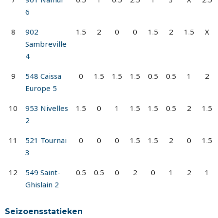
6
8
902
1.5
2
0
0
1.5
2
1.5
X
Sambreville
4
9
548 Caissa
0
1.5
1.5
1.5
0.5
0.5
1
2
Europe 5
10
953 Nivelles
1.5
0
1
1.5
1.5
0.5
2
1.5
2
11
521 Tournai
0
0
0
1.5
1.5
2
0
1.5
3
12
549 Saint-
0.5
0.5
0
2
0
1
2
1
Ghislain 2
Seizoensstatieken