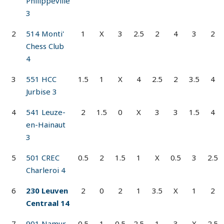
Philippeville
3
2
514 Monti'
1
X
3
2.5
2
4
3
2
Chess Club
4
3
551 HCC
1.5
1
X
4
2.5
2
3.5
4
Jurbise 3
4
541 Leuze-
2
1.5
0
X
3
3
1.5
4
en-Hainaut
3
5
501 CREC
0.5
2
1.5
1
X
0.5
3
2.5
Charleroi 4
6
230 Leuven
2
0
2
1
3.5
X
1
2
Centraal 14
7
901 Namur
0.5
1
0.5
2.5
1
3
X
2.5