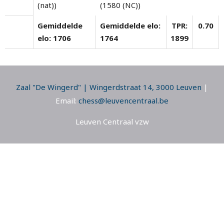
(nat))
(1580 (NC))
Gemiddelde
Gemiddelde elo:
TPR:
0.70
elo: 1706
1764
1899
Zaal "De Wingerd" | Wingerdstraat 14, 3000 Leuven
|
Email:
chess@leuvencentraal.be
Leuven Centraal vzw