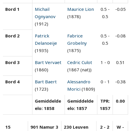
Bord 1
Michail
Maurice Lion
0.5 -
-0.05
Ognyanov
(1878)
0.5
(1912)
Bord 2
Patrick
Fabrice
0.5 -
-0.08
Delanoeije
Grobelny
0.5
(1935)
(1875)
Bord 3
Bart Vervaet
Cedric Culot
1 - 0
0.51
(1860)
(1867 (nat))
Bord 4
Bart Baert
Alessandro
0 - 1
-0.38
(1723)
Morici
(1809)
Gemiddelde
Gemiddelde
TPR:
0.00
elo: 1858
elo: 1857
1857
15
901 Namur 3
230 Leuven
2 - 2
W -