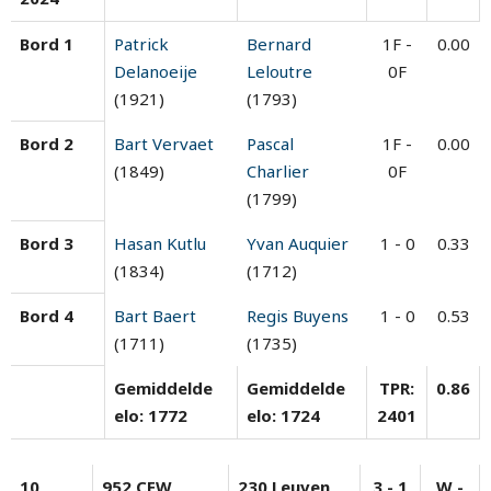
Bord 1
Patrick
Bernard
1F -
0.00
Delanoeije
Leloutre
0F
(1921)
(1793)
Bord 2
Bart Vervaet
Pascal
1F -
0.00
(1849)
Charlier
0F
(1799)
Bord 3
Hasan Kutlu
Yvan Auquier
1 - 0
0.33
(1834)
(1712)
Bord 4
Bart Baert
Regis Buyens
1 - 0
0.53
(1711)
(1735)
Gemiddelde
Gemiddelde
TPR:
0.86
elo: 1772
elo: 1724
2401
10
952 CEW
230 Leuven
3 - 1
W -