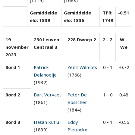
(1719)
(1688)
Gemiddelde
Gemiddelde
TPR:
-0.51
elo: 1839
elo: 1836
1749
19
230 Leuven
228 Dworp 2
2 - 2
W -
november
Centraal 3
We
2023
Bord 1
Patrick
Yentl Wilmots
0 - 1
-0.72
Delanoeije
(1768)
(1932)
Bord 2
Bart Vervaet
Peter De
1 - 0
0.48
(1861)
Bosscher
(1844)
Bord 3
Hasan Kutlu
Eddy
0 - 1
-0.56
(1839)
Pletinckx