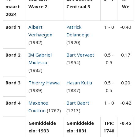
maart
Wavre 2
Centraal 3
We
2024
Bord 1
Albert
Patrick
1 - 0
-0.40
Verhaegen
Delanoeije
(1992)
(1920)
Bord 2
IM Gabriel
Bart Vervaet
0.5 -
0.17
Miulescu
(1854)
0.5
(1983)
Bord 3
Thierry Hawia
Hasan Kutlu
0.5 -
0.20
(1989)
(1837)
0.5
Bord 4
Maxence
Bart Baert
1 - 0
-0.42
Coutton
(1767)
(1713)
Gemiddelde
Gemiddelde
TPR:
-0.45
elo: 1933
elo: 1831
1740