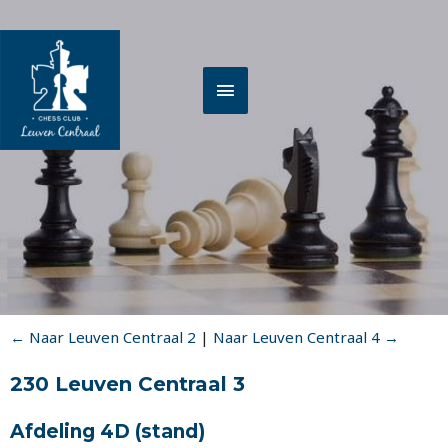
Spring
HOOFDMENU
naar
de
inhoud
← Naar Leuven Centraal 2
|
Naar Leuven Centraal 4 →
230 Leuven Centraal 3
Afdeling 4D
(stand)