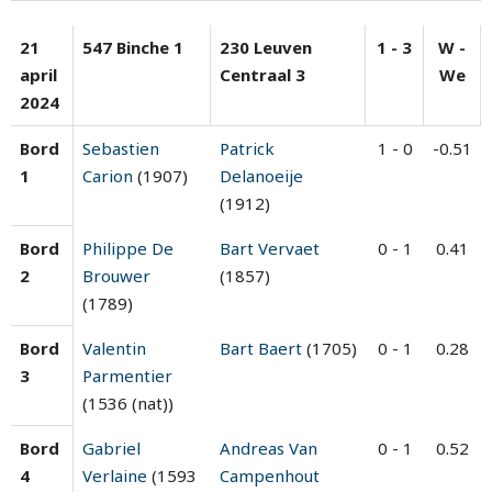
21
547 Binche 1
230 Leuven
1 - 3
W -
april
Centraal 3
We
2024
Bord
Sebastien
Patrick
1 - 0
-0.51
1
Carion
(1907)
Delanoeije
(1912)
Bord
Philippe De
Bart Vervaet
0 - 1
0.41
2
Brouwer
(1857)
(1789)
Bord
Valentin
Bart Baert
(1705)
0 - 1
0.28
3
Parmentier
(1536 (nat))
Bord
Gabriel
Andreas Van
0 - 1
0.52
4
Verlaine
(1593
Campenhout