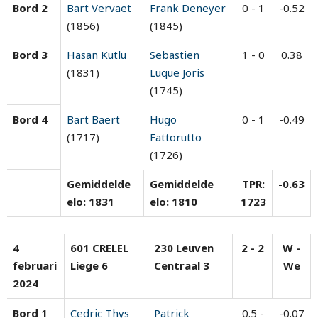
Bord 2
Bart Vervaet
Frank Deneyer
0 - 1
-0.52
(1856)
(1845)
Bord 3
Hasan Kutlu
Sebastien
1 - 0
0.38
(1831)
Luque Joris
(1745)
Bord 4
Bart Baert
Hugo
0 - 1
-0.49
(1717)
Fattorutto
(1726)
Gemiddelde
Gemiddelde
TPR:
-0.63
elo: 1831
elo: 1810
1723
4
601 CRELEL
230 Leuven
2 - 2
W -
februari
Liege 6
Centraal 3
We
2024
Bord 1
Cedric Thys
Patrick
0.5 -
-0.07