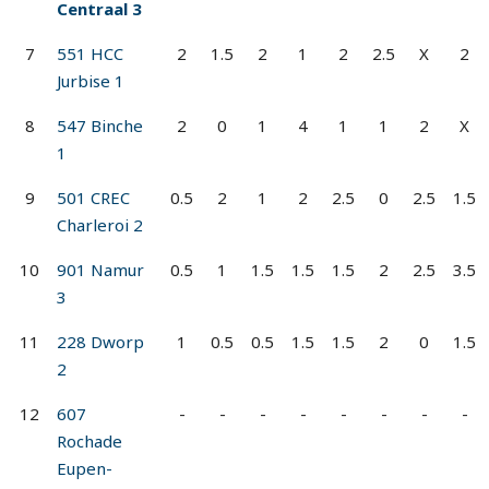
Centraal 3
7
551 HCC
2
1.5
2
1
2
2.5
X
2
Jurbise 1
8
547 Binche
2
0
1
4
1
1
2
X
1
9
501 CREC
0.5
2
1
2
2.5
0
2.5
1.5
Charleroi 2
10
901 Namur
0.5
1
1.5
1.5
1.5
2
2.5
3.5
3
11
228 Dworp
1
0.5
0.5
1.5
1.5
2
0
1.5
2
12
607
-
-
-
-
-
-
-
-
Rochade
Eupen-