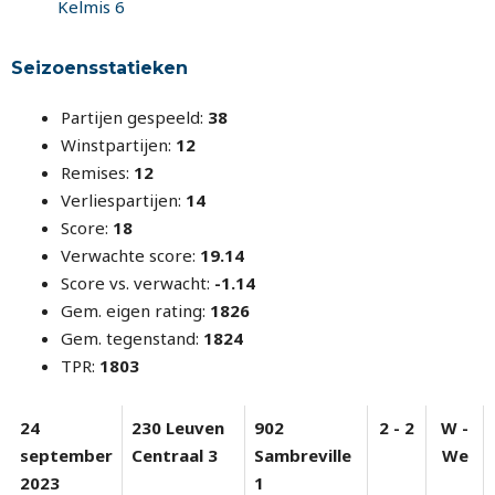
Kelmis 6
Seizoensstatieken
Partijen gespeeld:
38
Winstpartijen:
12
Remises:
12
Verliespartijen:
14
Score:
18
Verwachte score:
19.14
Score vs. verwacht:
-1.14
Gem. eigen rating:
1826
Gem. tegenstand:
1824
TPR:
1803
24
230 Leuven
902
2 - 2
W -
september
Centraal 3
Sambreville
We
2023
1