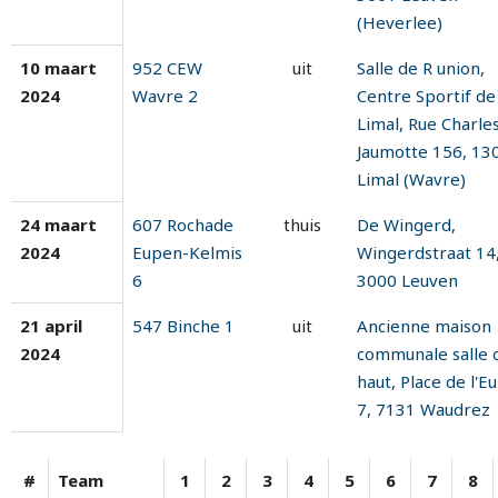
(Heverlee)
10 maart
952 CEW
uit
Salle de R union,
2024
Wavre 2
Centre Sportif de
Limal, Rue Charle
Jaumotte 156, 13
Limal (Wavre)
24 maart
607 Rochade
thuis
De Wingerd,
2024
Eupen-Kelmis
Wingerdstraat 14
6
3000 Leuven
21 april
547 Binche 1
uit
Ancienne maison
2024
communale salle 
haut, Place de l'E
7, 7131 Waudrez
#
Team
1
2
3
4
5
6
7
8