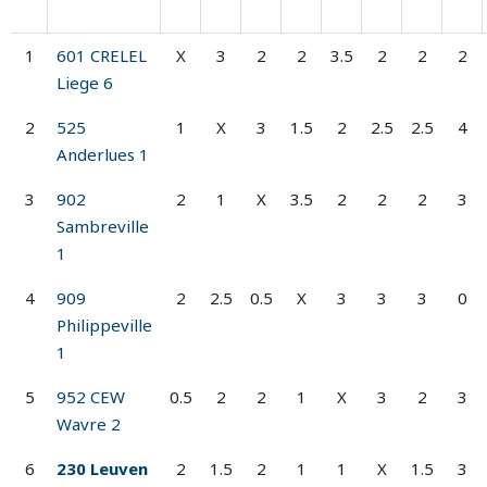
1
601 CRELEL
X
3
2
2
3.5
2
2
2
Liege 6
2
525
1
X
3
1.5
2
2.5
2.5
4
Anderlues 1
3
902
2
1
X
3.5
2
2
2
3
Sambreville
1
4
909
2
2.5
0.5
X
3
3
3
0
Philippeville
1
5
952 CEW
0.5
2
2
1
X
3
2
3
Wavre 2
6
230 Leuven
2
1.5
2
1
1
X
1.5
3