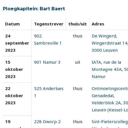
Ploegkapitein: Bart Baert
Datum
Tegenstrever
thuis/uit
Adres
24
902
thuis
De Wingerd,
september
Sambreville 1
Wingerdstraat 14
2023
3000 Leuven
15
901 Namur 3
uit
IATA, rue de la
oktober
Montagne 43A, 5
2023
Namur
22
525 Anderlues
thuis
Ontmoetingscen
oktober
1
Genadedal,
2023
Velderblok 2A, 3
Leuven (Kessel-Lo
19
228 Dworp 2
thuis
Sint-Pieterscolleg