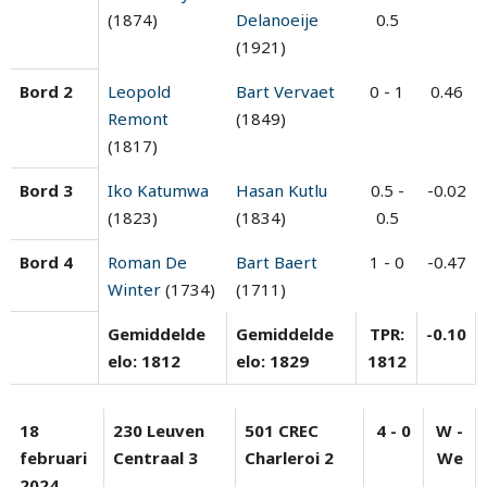
(1874)
Delanoeije
0.5
(1921)
Bord 2
Leopold
Bart Vervaet
0 - 1
0.46
Remont
(1849)
(1817)
Bord 3
Iko Katumwa
Hasan Kutlu
0.5 -
-0.02
(1823)
(1834)
0.5
Bord 4
Roman De
Bart Baert
1 - 0
-0.47
Winter
(1734)
(1711)
Gemiddelde
Gemiddelde
TPR:
-0.10
elo: 1812
elo: 1829
1812
18
230 Leuven
501 CREC
4 - 0
W -
februari
Centraal 3
Charleroi 2
We
2024