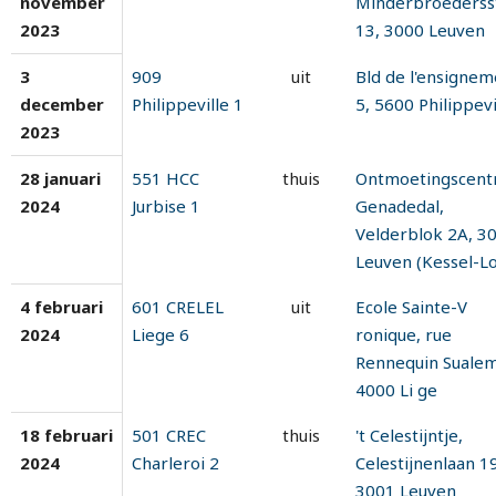
november
Minderbroederss
2023
13, 3000 Leuven
3
909
uit
Bld de l'ensignem
december
Philippeville 1
5, 5600 Philippevi
2023
28 januari
551 HCC
thuis
Ontmoetingscen
2024
Jurbise 1
Genadedal,
Velderblok 2A, 3
Leuven (Kessel-Lo
4 februari
601 CRELEL
uit
Ecole Sainte-V
2024
Liege 6
ronique, rue
Rennequin Sualem
4000 Li ge
18 februari
501 CREC
thuis
't Celestijntje,
2024
Charleroi 2
Celestijnenlaan 19
3001 Leuven