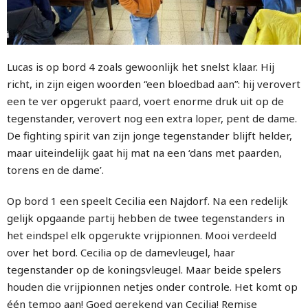
Lucas is op bord 4 zoals gewoonlijk het snelst klaar. Hij
richt, in zijn eigen woorden “een bloedbad aan”: hij verovert
een te ver opgerukt paard, voert enorme druk uit op de
tegenstander, verovert nog een extra loper, pent de dame.
De fighting spirit van zijn jonge tegenstander blijft helder,
maar uiteindelijk gaat hij mat na een ‘dans met paarden,
torens en de dame’.
Op bord 1 een speelt Cecilia een Najdorf. Na een redelijk
gelijk opgaande partij hebben de twee tegenstanders in
het eindspel elk opgerukte vrijpionnen. Mooi verdeeld
over het bord. Cecilia op de damevleugel, haar
tegenstander op de koningsvleugel. Maar beide spelers
houden die vrijpionnen netjes onder controle. Het komt op
één tempo aan! Goed gerekend van Cecilia! Remise