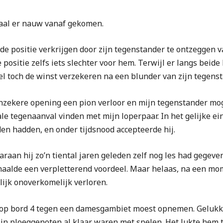
raal er nauw vanaf gekomen.
e positie verkrijgen door zijn tegenstander te ontzeggen va
e positie zelfs iets slechter voor hem. Terwijl er langs bei
el toch de winst verzekeren na een blunder van zijn tegenst
onzekere opening een pion verloor en mijn tegenstander moge
rale tegenaanval vinden met mijn loperpaar. In het gelijke 
en hadden, en onder tijdsnood accepteerde hij.
raan hij zo’n tiental jaren geleden zelf nog les had gegeven
haalde een verpletterend voordeel. Maar helaas, na een mo
lijk onoverkomelijk verloren.
et op bord 4 tegen een damesgambiet moest opnemen. Gelukk
zijn ploeggenoten al klaar waren met spelen. Het lukte hem t