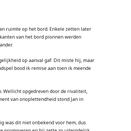
n ruimte op het bord. Enkele zetten later
de kanten van het bord pionnen werden
ander.
lijkheid op aanval gaf. Dit miste hij, maar
eindspel bood ik remise aan toen ik meende
. Wellicht opgedreven door de rivaliteit,
ment van onoplettendheid stond Jan in
ig was dit niet onbekend voor hem, dus
e promoveren en hij zette zo uiteindelijk