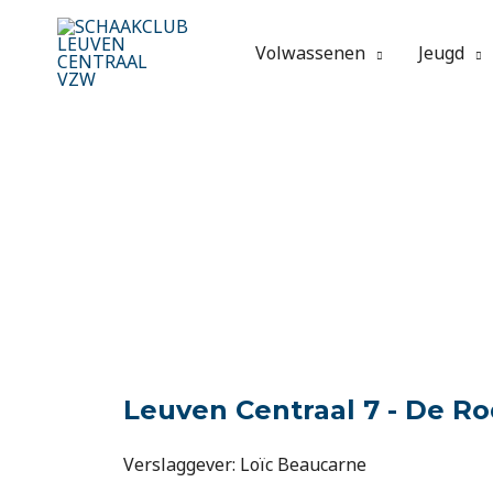
Spring
naar
Volwassenen
Jeugd
de
inhoud
Leuven Centraal 7 - De Rode
Verslaggever: Loïc Beaucarne