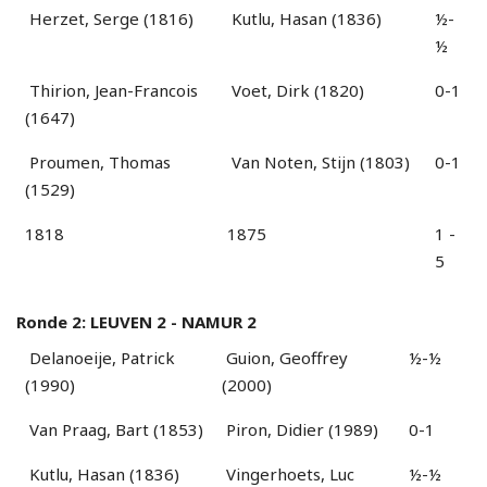
Herzet, Serge (1816)
Kutlu, Hasan (1836)
½-
½
Thirion, Jean-Francois
Voet, Dirk (1820)
0-1
(1647)
Proumen, Thomas
Van Noten, Stijn (1803)
0-1
(1529)
1818
1875
1 -
5
Ronde 2: LEUVEN 2 - NAMUR 2
Delanoeije, Patrick
Guion, Geoffrey
½-½
(1990)
(2000)
Van Praag, Bart (1853)
Piron, Didier (1989)
0-1
Kutlu, Hasan (1836)
Vingerhoets, Luc
½-½