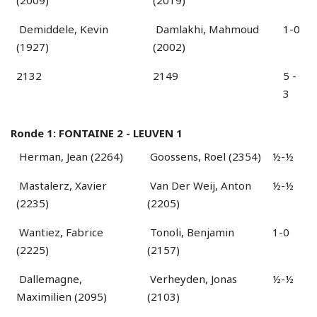
(2009)
(2019)
Demiddele, Kevin
Damlakhi, Mahmoud
1-0
(1927)
(2002)
2132
2149
5 -
3
Ronde 1: FONTAINE 2 - LEUVEN 1
Herman, Jean (2264)
Goossens, Roel (2354)
½-½
Mastalerz, Xavier
Van Der Weij, Anton
½-½
(2235)
(2205)
Wantiez, Fabrice
Tonoli, Benjamin
1-0
(2225)
(2157)
Dallemagne,
Verheyden, Jonas
½-½
Maximilien (2095)
(2103)