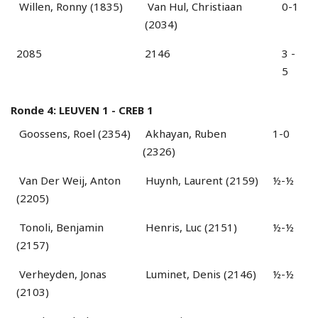
Willen, Ronny (1835)
Van Hul, Christiaan
0-1
(2034)
2085
2146
3 -
5
Ronde 4: LEUVEN 1 - CREB 1
Goossens, Roel (2354)
Akhayan, Ruben
1-0
(2326)
Van Der Weij, Anton
Huynh, Laurent (2159)
½-½
(2205)
Tonoli, Benjamin
Henris, Luc (2151)
½-½
(2157)
Verheyden, Jonas
Luminet, Denis (2146)
½-½
(2103)