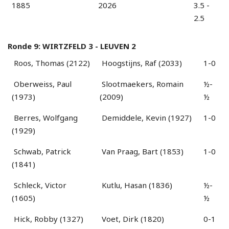
1885
2026
3.5 -
2.5
Ronde 9: WIRTZFELD 3 - LEUVEN 2
Roos, Thomas (2122)
Hoogstijns, Raf (2033)
1-0
Oberweiss, Paul
Slootmaekers, Romain
½-
(1973)
(2009)
½
Berres, Wolfgang
Demiddele, Kevin (1927)
1-0
(1929)
Schwab, Patrick
Van Praag, Bart (1853)
1-0
(1841)
Schleck, Victor
Kutlu, Hasan (1836)
½-
(1605)
½
Hick, Robby (1327)
Voet, Dirk (1820)
0-1