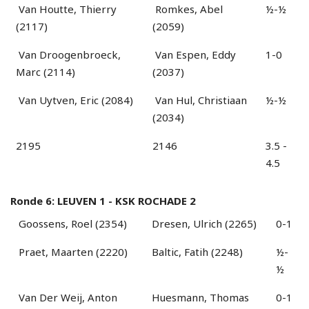
Van Houtte, Thierry
Romkes, Abel
½-½
(2117)
(2059)
Van Droogenbroeck,
Van Espen, Eddy
1-0
Marc (2114)
(2037)
Van Uytven, Eric (2084)
Van Hul, Christiaan
½-½
(2034)
2195
2146
3.5 -
4.5
Ronde 6: LEUVEN 1 - KSK ROCHADE 2
Goossens, Roel (2354)
Dresen, Ulrich (2265)
0-1
Praet, Maarten (2220)
Baltic, Fatih (2248)
½-
½
Van Der Weij, Anton
Huesmann, Thomas
0-1