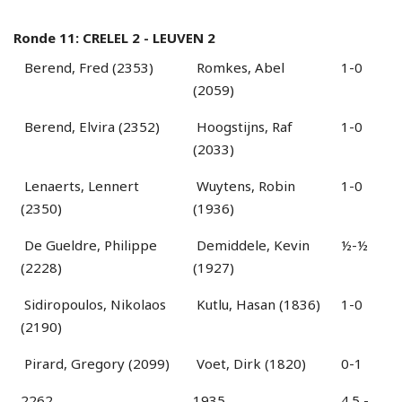
Ronde 11: CRELEL 2 - LEUVEN 2
Berend, Fred (2353)
Romkes, Abel
1-0
(2059)
Berend, Elvira (2352)
Hoogstijns, Raf
1-0
(2033)
Lenaerts, Lennert
Wuytens, Robin
1-0
(2350)
(1936)
De Gueldre, Philippe
Demiddele, Kevin
½-½
(2228)
(1927)
Sidiropoulos, Nikolaos
Kutlu, Hasan (1836)
1-0
(2190)
Pirard, Gregory (2099)
Voet, Dirk (1820)
0-1
2262
1935
4.5 -