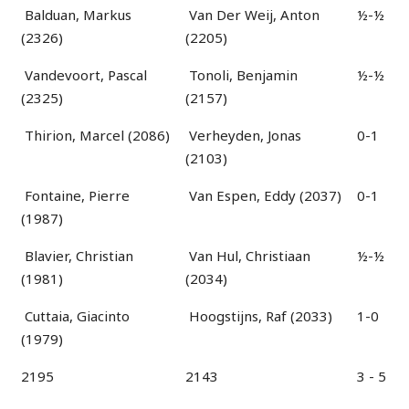
Balduan, Markus
Van Der Weij, Anton
½-½
(2326)
(2205)
Vandevoort, Pascal
Tonoli, Benjamin
½-½
(2325)
(2157)
Thirion, Marcel (2086)
Verheyden, Jonas
0-1
(2103)
Fontaine, Pierre
Van Espen, Eddy (2037)
0-1
(1987)
Blavier, Christian
Van Hul, Christiaan
½-½
(1981)
(2034)
Cuttaia, Giacinto
Hoogstijns, Raf (2033)
1-0
(1979)
2195
2143
3 - 5