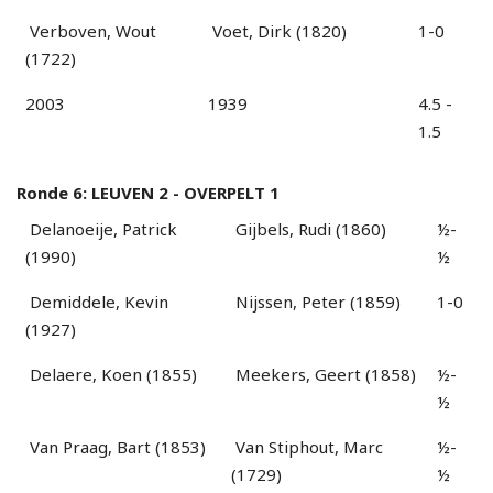
Verboven, Wout
Voet, Dirk (1820)
1-0
(1722)
2003
1939
4.5 -
1.5
Ronde 6: LEUVEN 2 - OVERPELT 1
Delanoeije, Patrick
Gijbels, Rudi (1860)
½-
(1990)
½
Demiddele, Kevin
Nijssen, Peter (1859)
1-0
(1927)
Delaere, Koen (1855)
Meekers, Geert (1858)
½-
½
Van Praag, Bart (1853)
Van Stiphout, Marc
½-
(1729)
½