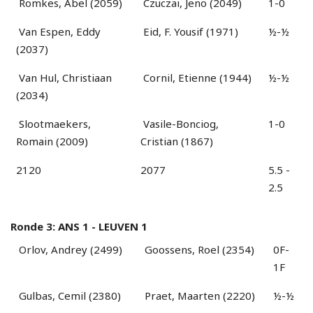
Romkes, Abel (2059)
Czuczai, Jeno (2049)
1-0
Van Espen, Eddy
Eid, F. Yousif (1971)
½-½
(2037)
Van Hul, Christiaan
Cornil, Etienne (1944)
½-½
(2034)
Slootmaekers,
Vasile-Bonciog,
1-0
Romain (2009)
Cristian (1867)
2120
2077
5.5 -
2.5
Ronde 3: ANS 1 - LEUVEN 1
Orlov, Andrey (2499)
Goossens, Roel (2354)
0F-
1F
Gulbas, Cemil (2380)
Praet, Maarten (2220)
½-½