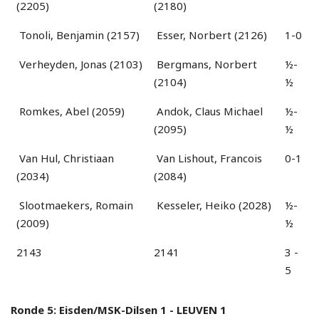
(2205)
(2180)
Tonoli, Benjamin (2157)
Esser, Norbert (2126)
1-0
Verheyden, Jonas (2103)
Bergmans, Norbert
½-
(2104)
½
Romkes, Abel (2059)
Andok, Claus Michael
½-
(2095)
½
Van Hul, Christiaan
Van Lishout, Francois
0-1
(2034)
(2084)
Slootmaekers, Romain
Kesseler, Heiko (2028)
½-
(2009)
½
2143
2141
3 -
5
Ronde 5: Eisden/MSK-Dilsen 1 - LEUVEN 1