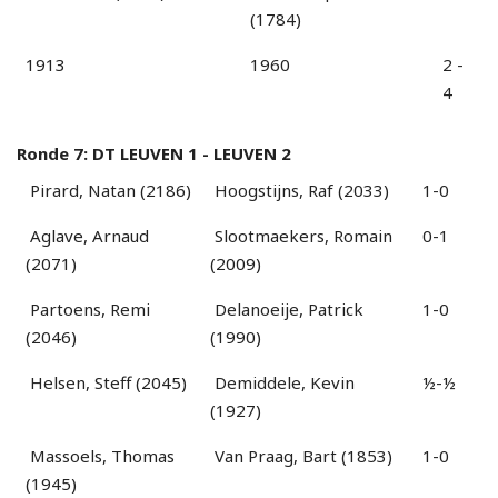
(1784)
1913
1960
2 -
4
Ronde 7: DT LEUVEN 1 - LEUVEN 2
Pirard, Natan (2186)
Hoogstijns, Raf (2033)
1-0
Aglave, Arnaud
Slootmaekers, Romain
0-1
(2071)
(2009)
Partoens, Remi
Delanoeije, Patrick
1-0
(2046)
(1990)
Helsen, Steff (2045)
Demiddele, Kevin
½-½
(1927)
Massoels, Thomas
Van Praag, Bart (1853)
1-0
(1945)