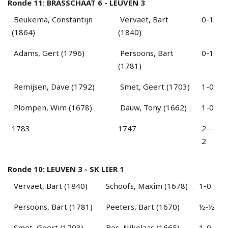
Ronde 11: BRASSCHAAT 6 - LEUVEN 3
Beukema, Constantijn
Vervaet, Bart
0-1
(1864)
(1840)
Adams, Gert (1796)
Persoons, Bart
0-1
(1781)
Remijsen, Dave (1792)
Smet, Geert (1703)
1-0
Plompen, Wim (1678)
Dauw, Tony (1662)
1-0
1783
1747
2 -
2
Ronde 10: LEUVEN 3 - SK LIER 1
Vervaet, Bart (1840)
Schoofs, Maxim (1678)
1-0
Persoons, Bart (1781)
Peeters, Bart (1670)
½-½
Smet, Geert (1703)
Bes, Nikolaas (1665)
1-0