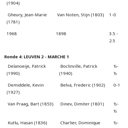
(1904)
Gheury, Jean-Marie
Van Noten, Stijn (1803)
1-0
(1781)
1968
1898
3.5 -
2.5
Ronde 4: LEUVEN 2 - MARCHE 1
Delanoeije, Patrick
Boclinville, Patrick
½-
(1990)
(1940)
½
Demiddele, Kevin
Belva, Frederic (1902)
0-1
(1927)
Van Praag, Bart (1853)
Dinev, Dimiter (1801)
½-
½
Kutlu, Hasan (1836)
Charlier, Dominique
½-