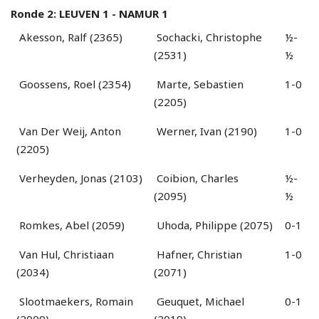
Ronde 2: LEUVEN 1 - NAMUR 1
Akesson, Ralf (2365)
Sochacki, Christophe
½-
(2531)
½
Goossens, Roel (2354)
Marte, Sebastien
1-0
(2205)
Van Der Weij, Anton
Werner, Ivan (2190)
1-0
(2205)
Verheyden, Jonas (2103)
Coibion, Charles
½-
(2095)
½
Romkes, Abel (2059)
Uhoda, Philippe (2075)
0-1
Van Hul, Christiaan
Hafner, Christian
1-0
(2034)
(2071)
Slootmaekers, Romain
Geuquet, Michael
0-1