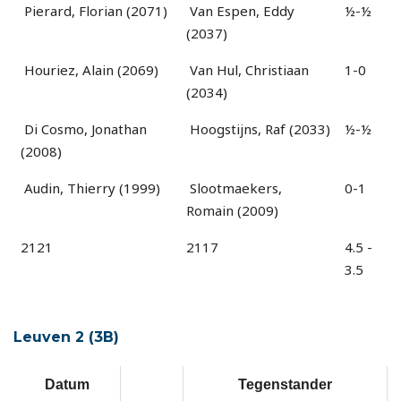
Pierard, Florian (2071)
Van Espen, Eddy
½-½
(2037)
Houriez, Alain (2069)
Van Hul, Christiaan
1-0
(2034)
Di Cosmo, Jonathan
Hoogstijns, Raf (2033)
½-½
(2008)
Audin, Thierry (1999)
Slootmaekers,
0-1
Romain (2009)
2121
2117
4.5 -
3.5
Leuven 2 (3B)
Datum
Tegenstander