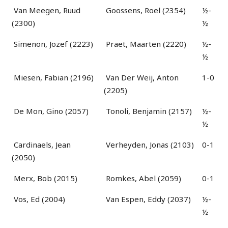
Van Meegen, Ruud
Goossens, Roel (2354)
½-
(2300)
½
Simenon, Jozef (2223)
Praet, Maarten (2220)
½-
½
Miesen, Fabian (2196)
Van Der Weij, Anton
1-0
(2205)
De Mon, Gino (2057)
Tonoli, Benjamin (2157)
½-
½
Cardinaels, Jean
Verheyden, Jonas (2103)
0-1
(2050)
Merx, Bob (2015)
Romkes, Abel (2059)
0-1
Vos, Ed (2004)
Van Espen, Eddy (2037)
½-
½