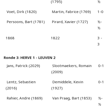
(1795)
½
Voet, Dirk (1820)
Martin, Fabrice (1769)
1-0
Persoons, Bart (1781)
Pirard, Xavier (1727)
½-
½
1868
1822
3 -
3
Ronde 3: HERVE 1 - LEUVEN 2
Jans, Patrick (2029)
Slootmaekers, Romain
0-1
(2009)
Lentz, Sebastien
Demiddele, Kevin
0-1
(2016)
(1927)
Rahier, Andre (1869)
Van Praag, Bart (1853)
½-
½