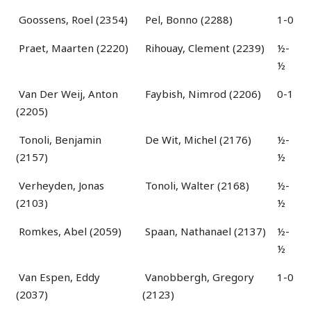
Goossens, Roel (2354)
Pel, Bonno (2288)
1-0
Praet, Maarten (2220)
Rihouay, Clement (2239)
½-
½
Van Der Weij, Anton
Faybish, Nimrod (2206)
0-1
(2205)
Tonoli, Benjamin
De Wit, Michel (2176)
½-
(2157)
½
Verheyden, Jonas
Tonoli, Walter (2168)
½-
(2103)
½
Romkes, Abel (2059)
Spaan, Nathanael (2137)
½-
½
Van Espen, Eddy
Vanobbergh, Gregory
1-0
(2037)
(2123)