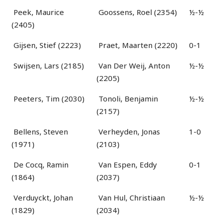
Peek, Maurice
Goossens, Roel (2354)
½-½
(2405)
Gijsen, Stief (2223)
Praet, Maarten (2220)
0-1
Swijsen, Lars (2185)
Van Der Weij, Anton
½-½
(2205)
Peeters, Tim (2030)
Tonoli, Benjamin
½-½
(2157)
Bellens, Steven
Verheyden, Jonas
1-0
(1971)
(2103)
De Cocq, Ramin
Van Espen, Eddy
0-1
(1864)
(2037)
Verduyckt, Johan
Van Hul, Christiaan
½-½
(1829)
(2034)