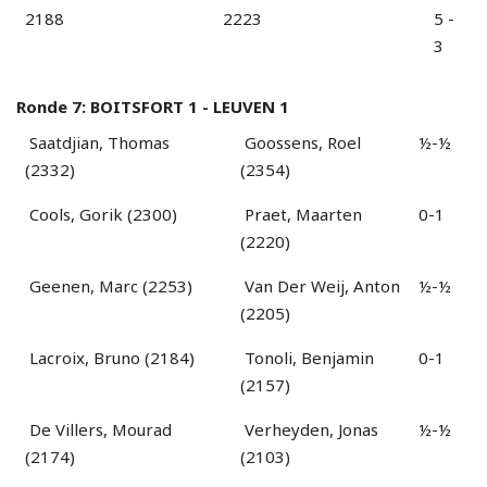
2188
2223
5 -
3
Ronde 7: BOITSFORT 1 - LEUVEN 1
Saatdjian, Thomas
Goossens, Roel
½-½
(2332)
(2354)
Cools, Gorik (2300)
Praet, Maarten
0-1
(2220)
Geenen, Marc (2253)
Van Der Weij, Anton
½-½
(2205)
Lacroix, Bruno (2184)
Tonoli, Benjamin
0-1
(2157)
De Villers, Mourad
Verheyden, Jonas
½-½
(2174)
(2103)