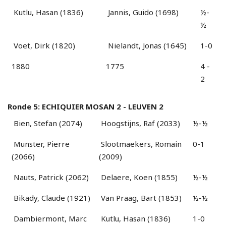
Kutlu, Hasan (1836)
Jannis, Guido (1698)
½-
½
Voet, Dirk (1820)
Nielandt, Jonas (1645)
1-0
1880
1775
4 -
2
Ronde 5: ECHIQUIER MOSAN 2 - LEUVEN 2
Bien, Stefan (2074)
Hoogstijns, Raf (2033)
½-½
Munster, Pierre
Slootmaekers, Romain
0-1
(2066)
(2009)
Nauts, Patrick (2062)
Delaere, Koen (1855)
½-½
Bikady, Claude (1921)
Van Praag, Bart (1853)
½-½
Dambiermont, Marc
Kutlu, Hasan (1836)
1-0