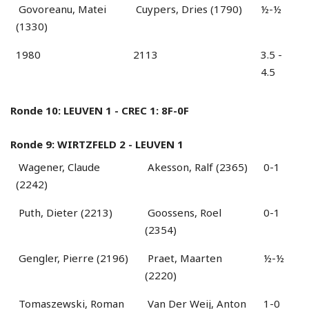
Govoreanu, Matei
Cuypers, Dries (1790)
½-½
(1330)
1980
2113
3.5 -
4.5
Ronde 10: LEUVEN 1 - CREC 1: 8F-0F
Ronde 9: WIRTZFELD 2 - LEUVEN 1
Wagener, Claude
Akesson, Ralf (2365)
0-1
(2242)
Puth, Dieter (2213)
Goossens, Roel
0-1
(2354)
Gengler, Pierre (2196)
Praet, Maarten
½-½
(2220)
Tomaszewski, Roman
Van Der Weij, Anton
1-0