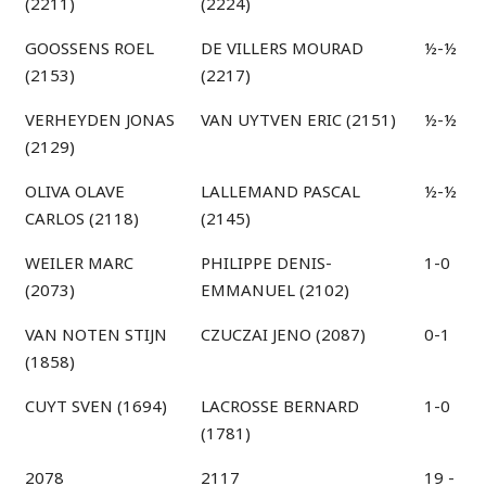
(2211)
(2224)
GOOSSENS ROEL
DE VILLERS MOURAD
½-½
(2153)
(2217)
VERHEYDEN JONAS
VAN UYTVEN ERIC (2151)
½-½
(2129)
OLIVA OLAVE
LALLEMAND PASCAL
½-½
CARLOS (2118)
(2145)
WEILER MARC
PHILIPPE DENIS-
1-0
(2073)
EMMANUEL (2102)
VAN NOTEN STIJN
CZUCZAI JENO (2087)
0-1
(1858)
CUYT SVEN (1694)
LACROSSE BERNARD
1-0
(1781)
2078
2117
19 -