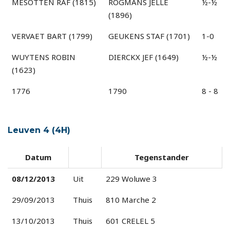
MESOTTEN RAF (1815)
ROGMANS JELLE
½-½
(1896)
VERVAET BART (1799)
GEUKENS STAF (1701)
1-0
WUYTENS ROBIN
DIERCKX JEF (1649)
½-½
(1623)
1776
1790
8 - 8
Leuven 4 (4H)
Datum
Tegenstander
08/12/2013
Uit
229 Woluwe 3
29/09/2013
Thuis
810 Marche 2
13/10/2013
Thuis
601 CRELEL 5