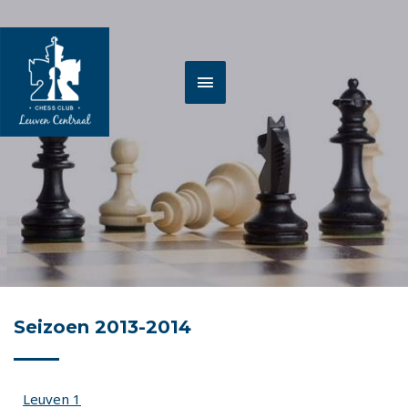
Spring
HOOFDMENU
naar
de
inhoud
Seizoen 2013-2014
Leuven 1