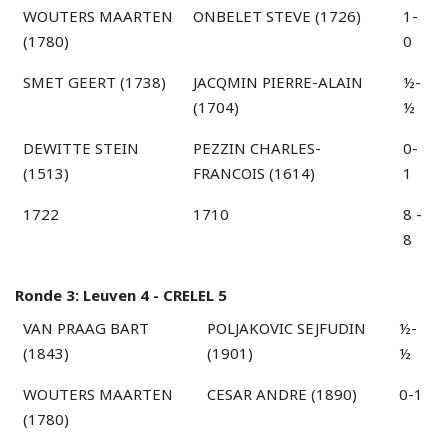
WOUTERS MAARTEN
ONBELET STEVE (1726)
1-
(1780)
0
SMET GEERT (1738)
JACQMIN PIERRE-ALAIN
½-
(1704)
½
DEWITTE STEIN
PEZZIN CHARLES-
0-
(1513)
FRANCOIS (1614)
1
1722
1710
8 -
8
Ronde 3: Leuven 4 - CRELEL 5
VAN PRAAG BART
POLJAKOVIC SEJFUDIN
½-
(1843)
(1901)
½
WOUTERS MAARTEN
CESAR ANDRE (1890)
0-1
(1780)