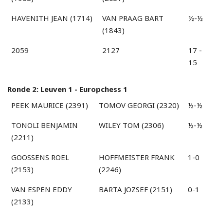
HAVENITH JEAN (1714)
VAN PRAAG BART
½-½
(1843)
2059
2127
17 -
15
Ronde 2: Leuven 1 - Europchess 1
PEEK MAURICE (2391)
TOMOV GEORGI (2320)
½-½
TONOLI BENJAMIN
WILEY TOM (2306)
½-½
(2211)
GOOSSENS ROEL
HOFFMEISTER FRANK
1-0
(2153)
(2246)
VAN ESPEN EDDY
BARTA JOZSEF (2151)
0-1
(2133)