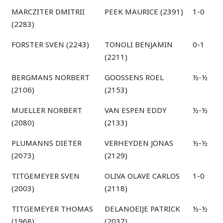
MARCZITER DMITRII
PEEK MAURICE (2391)
1-0
(2283)
FORSTER SVEN (2243)
TONOLI BENJAMIN
0-1
(2211)
BERGMANS NORBERT
GOOSSENS ROEL
½-½
(2106)
(2153)
MUELLER NORBERT
VAN ESPEN EDDY
½-½
(2080)
(2133)
PLUMANNS DIETER
VERHEYDEN JONAS
½-½
(2073)
(2129)
TITGEMEYER SVEN
OLIVA OLAVE CARLOS
1-0
(2003)
(2118)
TITGEMEYER THOMAS
DELANOEIJE PATRICK
½-½
(1968)
(2037)