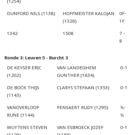
(1254)
DUNFORD NILS (1138)
HOFFMEISTER KALOJAN
0F-
(1326)
1F
1342
1508
7 -
8
Ronde 3: Leuven 5 - Burcht 3
DE KEYSER ERIC
VAN LANDEGHEM
0-1
(1202)
GUNTHER (1634)
DE BOCK THIJS
CLARYS STEFAAN (1353)
0-1
(1143)
VANOVERLOOP
PENSAERT RUDY (1295)
½-
RUNE (1144)
½
WUYTENS STEVEN
VAN ESBROECK JOZEF
0-1
(1129)
(1189)