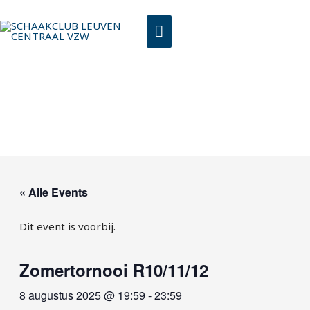
Spring
HOOFDMENU
naar
de
inhoud
« Alle Events
Dit event is voorbij.
Zomertornooi R10/11/12
8 augustus 2025 @ 19:59
-
23:59