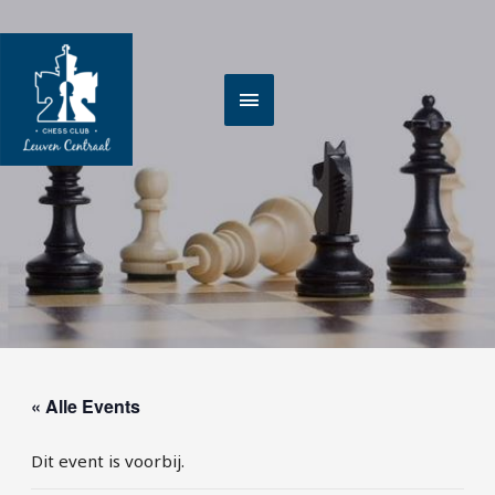
Spring
HOOFDMENU
naar
de
inhoud
« Alle Events
Dit event is voorbij.