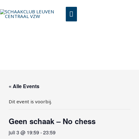
Spring
HOOFDMENU
naar
de
inhoud
« Alle Events
Dit event is voorbij.
Geen schaak – No chess
juli 3 @ 19:59
-
23:59