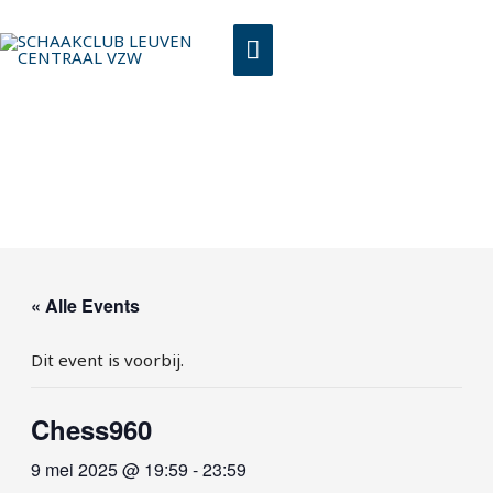
Spring
HOOFDMENU
naar
de
inhoud
« Alle Events
Dit event is voorbij.
Chess960
9 mei 2025 @ 19:59
-
23:59